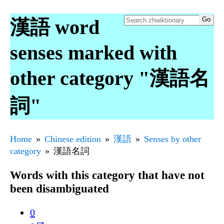
漢語 word
senses marked with
other category "漢語名
詞"
Home
Chinese edition
漢語
Senses by other
category
漢語名詞
Words with this category that have not
been disambiguated
0