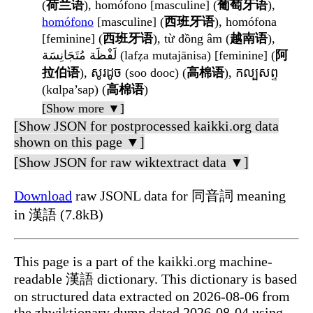
(
荷兰语
), homófono [masculine] (
葡萄牙语
),
homófono
[masculine] (
西班牙语
), homófona
[feminine] (
西班牙语
), từ đồng âm (
越南语
),
لَفْظَة مُتَجَانِسَة (lafẓa mutajānisa) [feminine] (
阿
拉伯语
), សូរដូច (soo dooc) (
高棉语
), កល្បសព្ទ
(kɑlpa’sap) (
高棉语
)
[Show more ▼]
[Show JSON for postprocessed kaikki.org data
shown on this page ▼]
[Show JSON for raw wiktextract data ▼]
Download
raw JSONL data for 同音詞 meaning
in 漢語 (7.8kB)
This page is a part of the kaikki.org machine-
readable 漢語 dictionary. This dictionary is based
on structured data extracted on 2026-08-06 from
the zhwiktionary dump dated 2026-08-04 using