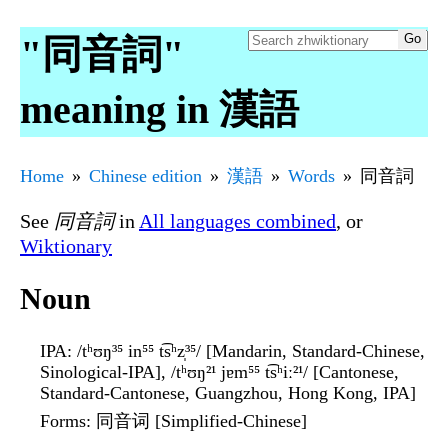
"同音詞"
meaning in 漢語
Home
Chinese edition
漢語
Words
同音詞
See
同音詞
in
All languages combined
, or
Wiktionary
Noun
IPA
: /tʰʊŋ³⁵ in⁵⁵ t͡sʰz̩³⁵/ [Mandarin, Standard-Chinese,
Sinological-IPA], /tʰʊŋ²¹ jɐm⁵⁵ t͡sʰiː²¹/ [Cantonese,
Standard-Cantonese, Guangzhou, Hong Kong, IPA]
Forms
: 同音词 [Simplified-Chinese]