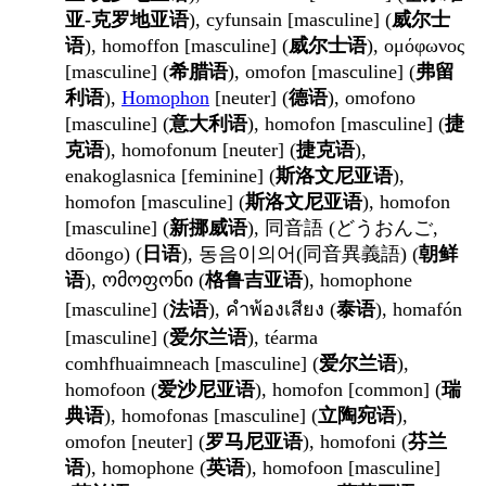
亚-克罗地亚语
), cyfunsain [masculine] (
威尔士
语
), homoffon [masculine] (
威尔士语
), ομόφωνος
[masculine] (
希腊语
), omofon [masculine] (
弗留
利语
),
Homophon
[neuter] (
德语
), omofono
[masculine] (
意大利语
), homofon [masculine] (
捷
克语
), homofonum [neuter] (
捷克语
),
enakoglasnica [feminine] (
斯洛文尼亚语
),
homofon [masculine] (
斯洛文尼亚语
), homofon
[masculine] (
新挪威语
), 同音語 (どうおんご,
dōongo) (
日语
), 동음이의어(同音異義語) (
朝鲜
语
), ომოფონი (
格鲁吉亚语
), homophone
[masculine] (
法语
), คำพ้องเสียง (
泰语
), homafón
[masculine] (
爱尔兰语
), téarma
comhfhuaimneach [masculine] (
爱尔兰语
),
homofoon (
爱沙尼亚语
), homofon [common] (
瑞
典语
), homofonas [masculine] (
立陶宛语
),
omofon [neuter] (
罗马尼亚语
), homofoni (
芬兰
语
), homophone (
英语
), homofoon [masculine]