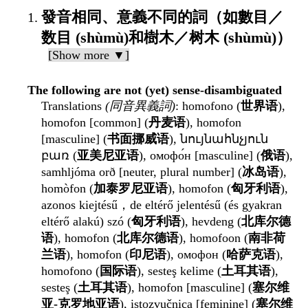
發音相同、意義不同的詞（如數目／
数目 (shùmù)和樹木／树木 (shùmù)）
[Show more ▼]
The following are not (yet) sense-disambiguated
Translations
(同音異義詞)
: homofono (
世界语
),
homofon [common] (
丹麦语
), homofon
[masculine] (
书面挪威语
), նույնահնչյուն
բառ (
亚美尼亚语
), омофо́н [masculine] (
俄语
),
samhljóma orð [neuter, plural number] (
冰岛语
),
homòfon (
加泰罗尼亚语
), homofon (
匈牙利语
),
azonos kiejtésű，de eltérő jelentésű (és gyakran
eltérő alakú) szó (
匈牙利语
), hevdeng (
北库尔德
语
), homofon (
北库尔德语
), homofoon (
南非荷
兰语
), homofon (
印尼语
), омофон (
哈萨克语
),
homofono (
国际语
), sesteş kelime (
土耳其语
),
sesteş (
土耳其语
), homofon [masculine] (
塞尔维
亚-克罗地亚语
), istozvučnica [feminine] (
塞尔维