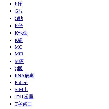
E仔
G片
G點
K仔
K他命
K線
MC
M巾
M痛
Q版
RNA病毒
Robert
SIM卡
TNT當量
T字路口