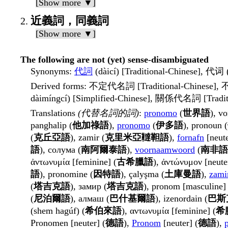
[Show more ▼]
近義詞，同義詞
[Show more ▼]
The following are not (yet) sense-disambiguated
Synonyms
:
代詞
(dàicí) [Traditional-Chinese], 代词 (
Derived forms
: 不定代名詞 [Traditional-Chinese], 
dàimíngcí) [Simplified-Chinese], 關係代名詞 [Tradi
Translations
(代替名詞的詞)
:
pronomo
(
世界語
), v
panghalip (
他加祿語
),
pronomo
(
伊多語
), pronoun (
(
克丘亞語
), zamir (
克里米亞韃靼語
),
fornafn
[neute
語
), солума (
南阿爾泰語
),
voornaamwoord
(
南非語
ἀντωνυμία [feminine] (
古希臘語
), ἀντώνυμον [neuter
語
), pronomine (
因特語
), çalyşma (
土庫曼語
),
zami
(
塔吉克語
), замир (
塔吉克語
), pronom [masculine] 
(
尼泊爾語
), алмаш (
巴什基爾語
), izenordain (
巴斯
(shem hagúf) (
希伯來語
), αντωνυμία [feminine] (
希
Pronomen [neuter] (
德語
),
Pronom
[neuter] (
德語
),