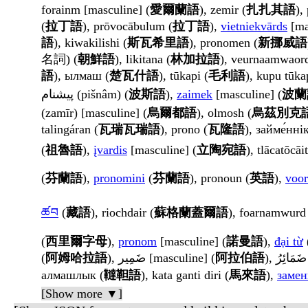
forainm [masculine] (
愛爾蘭語
), zemir (
扎扎其語
),
(
拉丁語
), prōvocābulum (
拉丁語
),
vietniekvārds
[ma
語
), kiwakilishi (
斯瓦希里語
), pronomen (
新挪威語
名詞) (
朝鮮語
), likitana (
林加拉語
), veurnaamwaord
語
), ылмаш (
楚瓦什語
), tūkapi (
毛利語
), kupu tūka
پیشنام (pišnâm) (
波斯語
),
zaimek
[masculine] (
波蘭
(zamīr) [masculine] (
烏爾都語
), olmosh (
烏茲別克
talingáran (
瓦瑞瓦瑞語
), prono (
瓦隆語
), займе́нні
(
祖魯語
),
įvardis
[masculine] (
立陶宛語
), tlācatōcāit
(
芬蘭語
),
pronomini
(
芬蘭語
), pronoun (
英語
),
voo
ཚབ
(
藏語
), riochdair (
蘇格蘭蓋爾語
), foarnamwurd 
(
西里爾字母
),
pronom
[masculine] (
諾曼語
),
đại từ
(
阿姆哈拉語
), ضَمِير [masculine] (
阿拉伯語
алмашлык (
韃靼語
), kata ganti diri (
馬來語
),
замен
[Show more ▼]