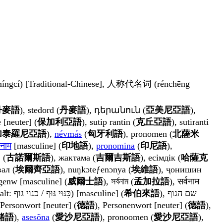
míngcí) [Traditional-Chinese], 人称代名词 (rénchēng
丹麥語
), stedord (
丹麥語
), դերանուն (
亞美尼亞語
),
 [neuter] (
保加利亞語
), sutip rantin (
克丘亞語
), sutiranti
加泰羅尼亞語
),
névmás
(
匈牙利語
), pronomen (
北薩米
वनाम
[masculine] (
印地語
),
pronomina
(
印尼語
),
 (
古諾爾斯語
), жактама (
吉爾吉斯語
), есімдік (
哈薩克
вал (
埃爾齊亞語
), nuŋkɔteƒenɔnya (
埃維語
), ҷонишин
agenw [masculine] (
威爾士語
), সর্বনাম (
孟加拉語
), सर्वनाम
), כנוי גוף (kinoi guf) (alt: כִּנּוּי גּוּף / כנוי גוף) [masculine] (
希伯來語
), שם הגוף
 Personwort [neuter] (
德語
), Personenwort [neuter] (
德語
),
緒語
),
asesõna
(
愛沙尼亞語
), pronoomen (
愛沙尼亞語
),