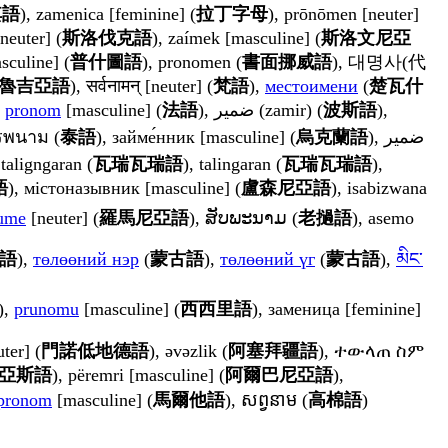
其語
), zamenica [feminine] (
拉丁字母
), prōnōmen [neuter]
neuter] (
斯洛伐克語
), zaímek [masculine] (
斯洛文尼亞
[masculine] (
普什圖語
), pronomen (
書面挪威語
), 대명사(代
魯吉亞語
), सर्वनामन् [neuter] (
梵語
),
местоимени
(
楚瓦什
,
pronom
[masculine] (
法語
), ضمیر (zamir) (
波斯語
),
รพนาม (
泰語
), займе́нник [masculine] (
烏克蘭語
), ضمیر
 taligngaran (
瓦瑞瓦瑞語
), talingaran (
瓦瑞瓦瑞語
),
語
), містоназывник [masculine] (
盧森尼亞語
), isabizwana
ume
[neuter] (
羅馬尼亞語
), ສັບພະນາມ (
老撾語
), asemo
語
),
төлөөний нэр
(
蒙古語
),
төлөөний үг
(
蒙古語
),
མིང་
),
prunomu
[masculine] (
西西里語
), заменица [feminine]
ter] (
門諾低地德語
), əvəzlik (
阿塞拜疆語
), ተውላጠ ስም
亞斯語
), përemri [masculine] (
阿爾巴尼亞語
),
pronom
[masculine] (
馬爾他語
), សព្វនាម (
高棉語
)