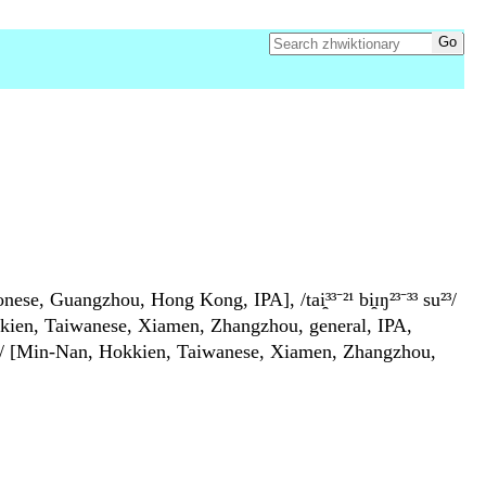
tonese, Guangzhou, Hong Kong, IPA], /tai̯³³⁻²¹ bi̯ɪŋ²³⁻³³ su²³/
okkien, Taiwanese, Xiamen, Zhangzhou, general, IPA,
²² su²⁴/ [Min-Nan, Hokkien, Taiwanese, Xiamen, Zhangzhou,