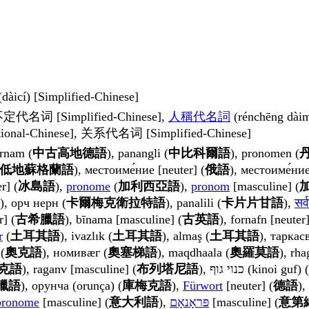
dàicí) [Simplified-Chinese]
不定代名词 [Simplified-Chinese],
人稱代名詞
(rénchēng dài
tional-Chinese], 关系代名词 [Simplified-Chinese]
ornam (
中古高地德語
), panangli (
中比科爾語
), pronomen (
低地蘇格蘭語
), местоиме́ние [neuter] (
俄語
), местоиме́ние
r] (
冰島語
),
pronome
(
加利西亞語
),
pronom
[masculine] (
), орч нерн (
卡爾梅克衛拉特語
), panalili (
卡片片甘語
),
सर्
] (
古希臘語
), bīnama [masculine] (
古英語
), fornafn [neuter]
r
(
土耳其語
), ivazlık (
土耳其語
), almaş (
土耳其語
), таркас
(
奧克語
), номивӕг (
奧塞梯語
), maqdhaala (
奧羅莫語
), rh
克語
), raganv [masculine] (
布列塔尼語
臘語
), орунча (orunça) (
庫梅克語
),
Fürwort
[neuter] (
德語
),
pronome
[masculine] (
意大利語
),
פּראָנאָם
[masculine] (
意第