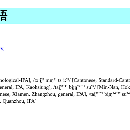
漢語
ry
inological-IPA], /tɔːi̯²² mɪŋ²¹ t͡sʰiː²¹/ [Cantonese, Standard-Can
al, IPA, Kaohsiung], /tai̯³³⁻¹¹ bi̯ɪŋ²⁴⁻¹¹ su²⁴/ [Min-Nan, H
aiwanese, Xiamen, Zhangzhou, general, IPA], /tai̯²²⁻²¹ bi̯ɪŋ²⁴⁻
en, Quanzhou, IPA]