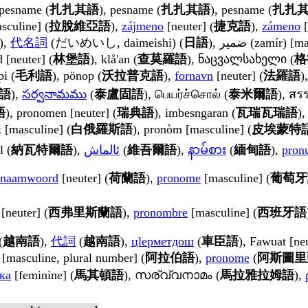
 pesname (
扎扎其語
), pesname (
扎扎其語
), pesname (
扎扎
sculine] (
拉脫維亞語
),
zájmeno
[neuter] (
捷克語
),
zámeno
[
),
代名詞
(だいめいし, daimeishi) (
日語
), ضمير (zamír) 
 [neuter] (
林堡語
), klå'an (
查莫羅語
), ნაცვალსახელი (
格
pi (
毛利語
), pönop (
沃拉普克語
),
fornavn
[neuter] (
法羅語
)
語
),
సర్వనామము
(
泰盧固語
), பெயர்ச்சொல் (
泰米爾語
), สร
語
), pronomen [neuter] (
瑞典語
), imbesngaran (
瓦瑞瓦瑞語
),
к [masculine] (
白俄羅斯語
), pronòm [masculine] (
皮埃蒙特
l (
納瓦特爾語
),
ئالماش
(
維吾爾語
),
နာမ်စား
(
緬甸語
),
pron
rnaamwoord
[neuter] (
荷蘭語
),
pronome
[masculine] (
葡萄牙
[neuter] (
西弗里斯蘭語
),
pronombre
[masculine] (
西班牙語
(
越南語
),
代詞
(
越南語
),
цӏерметдош
(
車臣語
), Fawuat [neu
), ضَمَائِرُ [masculine, plural number] (
阿拉伯語
),
pronome
(
阿斯圖里
ка
[feminine] (
馬其頓語
), സര്വ്വനാമം (
馬拉雅拉姆語
),