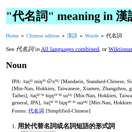
"代名詞" meaning in 
Home
Chinese edition
漢語
Words
代名詞
See
代名詞
in
All languages combined
, or
Wiktiona
Noun
IPA
: /taɪ̯⁵¹ miŋ³⁵ t͡sʰz̩³⁵/ [Mandarin, Standard-Chinese, S
[Min-Nan, Hokkien, Taiwanese, Xiamen, Zhangzhou, gener
Taibei], /tai̯²²⁻²¹ bi̯ɪŋ¹³⁻²² su¹³/ [Min-Nan, Hokkien, T
general, IPA], /tai̯⁴¹⁻²² bi̯ɪŋ²⁴⁻²² sɯ²⁴/ [Min-Nan, Hokki
Forms
:
代名词
[Simplified-Chinese]
用於代替名詞或名詞短語的形式詞