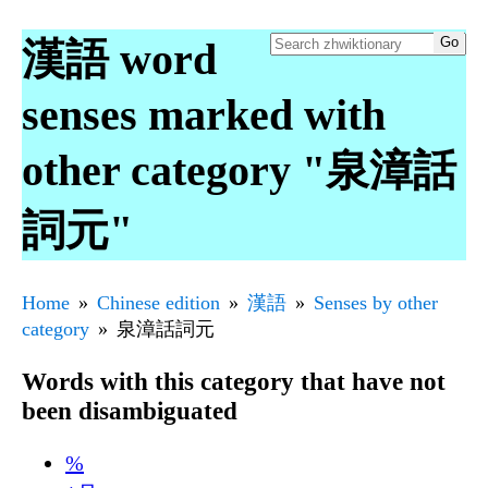
漢語 word
senses marked with
other category "泉漳話
詞元"
Home
Chinese edition
漢語
Senses by other
category
泉漳話詞元
Words with this category that have not
been disambiguated
%