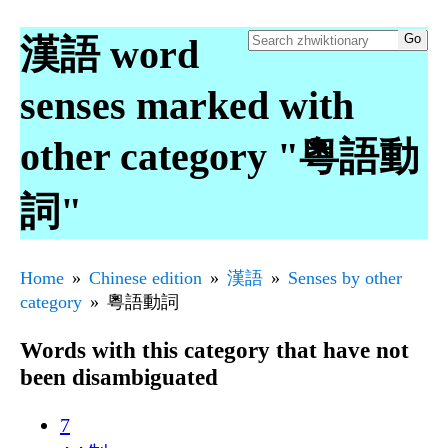
漢語 word
senses marked with
other category "粵語動
詞"
Home
Chinese edition
漢語
Senses by other
category
粵語動詞
Words with this category that have not
been disambiguated
7