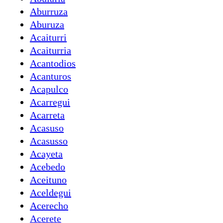
Aburruza
Aburuza
Acaiturri
Acaiturria
Acantodios
Acanturos
Acapulco
Acarregui
Acarreta
Acasuso
Acasusso
Acayeta
Acebedo
Aceituno
Aceldegui
Acerecho
Acerete