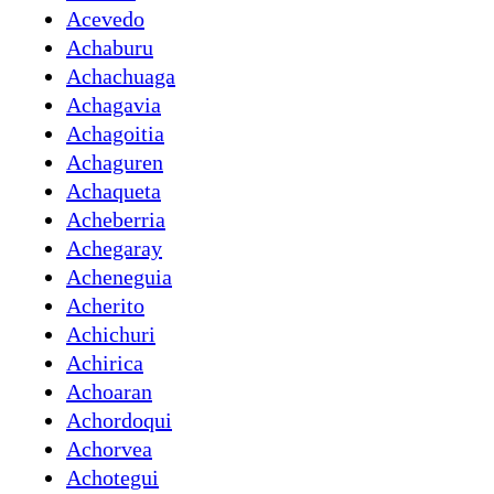
Acevedo
Achaburu
Achachuaga
Achagavia
Achagoitia
Achaguren
Achaqueta
Acheberria
Achegaray
Acheneguia
Acherito
Achichuri
Achirica
Achoaran
Achordoqui
Achorvea
Achotegui