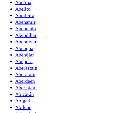
Abelina
Abelito
Abelleira
Abenamir
Abendaño
Abendibar
Abendivar
Abengoa
Abenójar
Abepura
Aberastain
Aberatain
Aberdeen
Aberistain
Abicarán
Abigaíl
Abilene