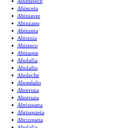
Abimelech
Abinceta
Abiniaver
Abinzano
Abinzeta
Abisinia
Abisteco
Abitaque
Abolafia
Abolafio
Aboleche
Abondaño
Aborroza
Aborruza
Abrisqueta
Abrisquieta
Abrizqueta
Abulafia