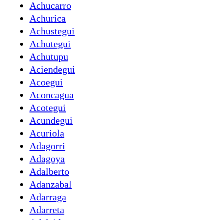
Achucarro
Achurica
Achustegui
Achutegui
Achutupu
Aciendegui
Acoegui
Aconcagua
Acotegui
Acundegui
Acuriola
Adagorri
Adagoya
Adalberto
Adanzabal
Adarraga
Adarreta