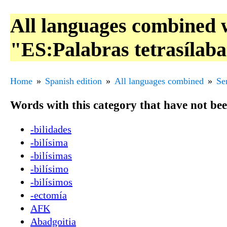
All languages combined 
"ES:Palabras tetrasílab
Home
Spanish edition
All languages combined
Se
Words with this category that have not be
-bilidades
-bilísima
-bilísimas
-bilísimo
-bilísimos
-ectomía
AFK
Abadgoitia