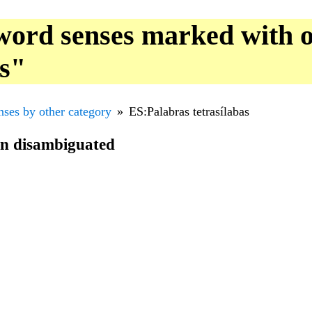
word senses marked with o
as"
nses by other category
ES:Palabras tetrasílabas
en disambiguated