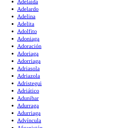
Adelaida
Adelardo
Adelina
Adelita
Adolfito
Adoniaga
Adoración
Adoriaga
Adorriaga
Adriasola
Adriazola
Adristegui
Adriático
Adunibar
Adurraga
Adurriaga
Advíncula
Afganistán