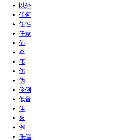
以外
任何
任性
任意
伂
伞
伟
伤
伪
伶俐
低音
佳
來
例
侏儒