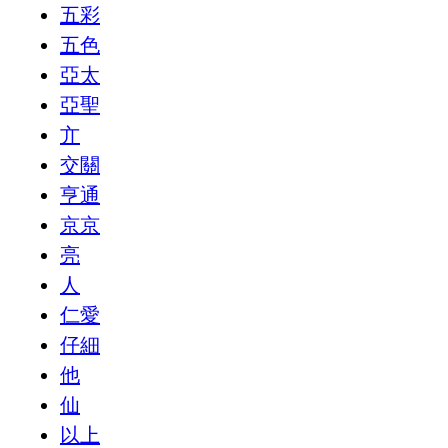
五彩
五色
亞太
亞聖
亣
交關
亨通
京京
亮
人
仁愛
仔細
他
仙
以上