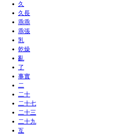
久
久長
乖乖
乖張
乳
乾燥
亂
了
事實
二
二十
二十七
二十三
二十九
互