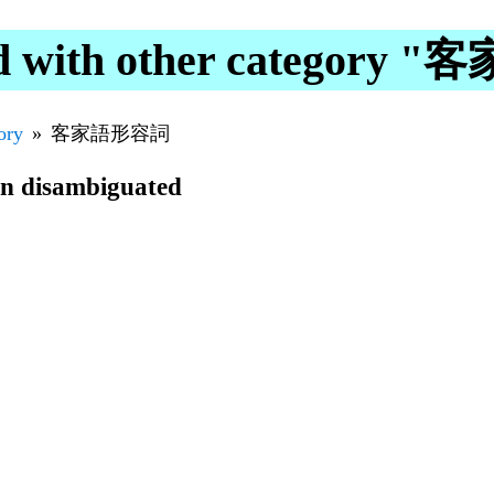
ed with other categor
ory
客家語形容詞
en disambiguated