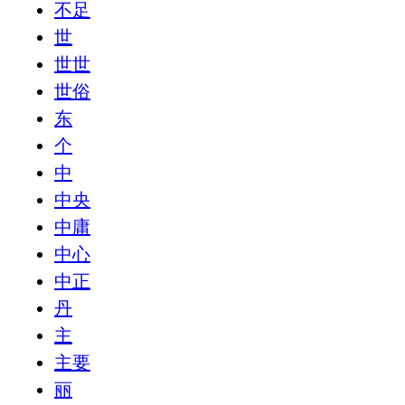
不足
世
世世
世俗
东
个
中
中央
中庸
中心
中正
丹
主
主要
丽