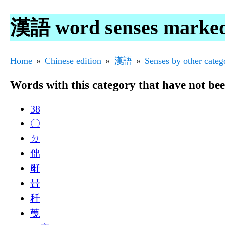
漢語 word senses mark
Home
Chinese edition
漢語
Senses by other categ
Words with this category that have not be
38
〇
ㄉ
㑁
㝀
㠭
䄭
䒶