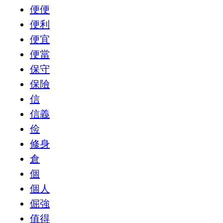
便便
便利
便宜
便當
保守
保險
信
信義
俭
修身
倉
個
個人
倔強
值得