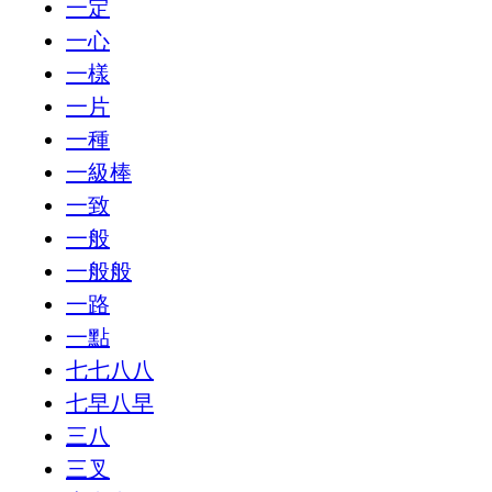
一定
一心
一樣
一片
一種
一級棒
一致
一般
一般般
一路
一點
七七八八
七早八早
三八
三叉