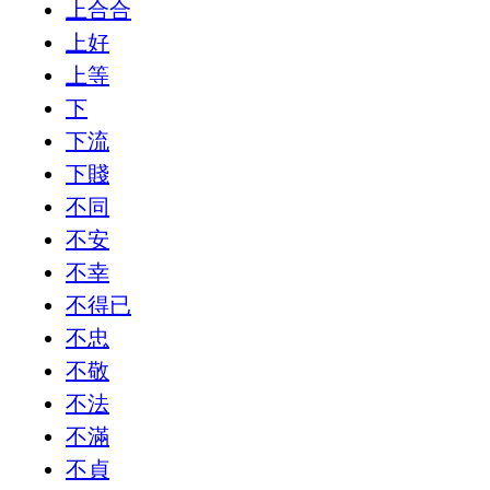
上合合
上好
上等
下
下流
下賤
不同
不安
不幸
不得已
不忠
不敬
不法
不滿
不貞