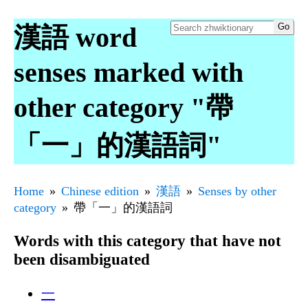
漢語 word
senses marked with
other category "帶
「一」的漢語詞"
Home
Chinese edition
漢語
Senses by other
category
帶「一」的漢語詞
Words with this category that have not
been disambiguated
一