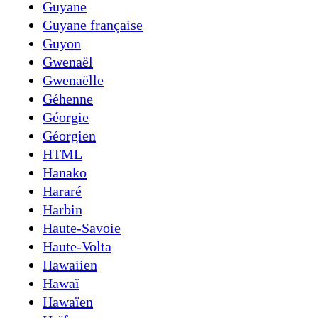
Guyane
Guyane française
Guyon
Gwenaël
Gwenaëlle
Géhenne
Géorgie
Géorgien
HTML
Hanako
Hararé
Harbin
Haute-Savoie
Haute-Volta
Hawaiien
Hawaï
Hawaïen