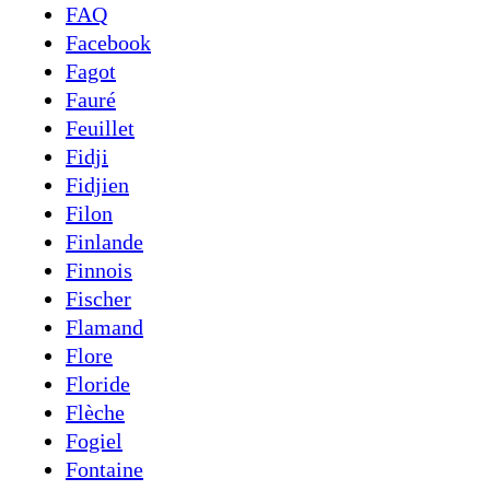
FAQ
Facebook
Fagot
Fauré
Feuillet
Fidji
Fidjien
Filon
Finlande
Finnois
Fischer
Flamand
Flore
Floride
Flèche
Fogiel
Fontaine