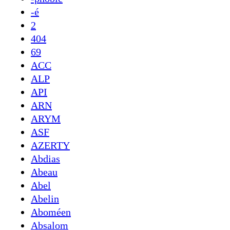
-é
2
404
69
ACC
ALP
API
ARN
ARYM
ASF
AZERTY
Abdias
Abeau
Abel
Abelin
Aboméen
Absalom