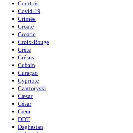
Courtois
Covid-19
Crimée
Croate
Croatie
Croix-Rouge
Crète
Crésus
Cubain
Curaçao
Cypriote
Czartoryski
Cæsar
César
Cœur
DDT
Daghestan