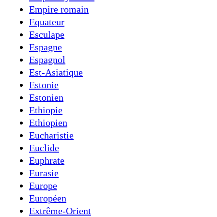
Empire romain
Equateur
Esculape
Espagne
Espagnol
Est-Asiatique
Estonie
Estonien
Ethiopie
Ethiopien
Eucharistie
Euclide
Euphrate
Eurasie
Europe
Européen
Extrême-Orient