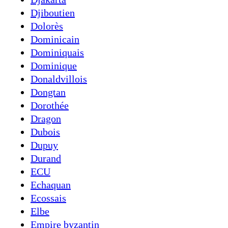
Djiboutien
Dolorès
Dominicain
Dominiquais
Dominique
Donaldvillois
Dongtan
Dorothée
Dragon
Dubois
Dupuy
Durand
ECU
Echaquan
Ecossais
Elbe
Empire byzantin