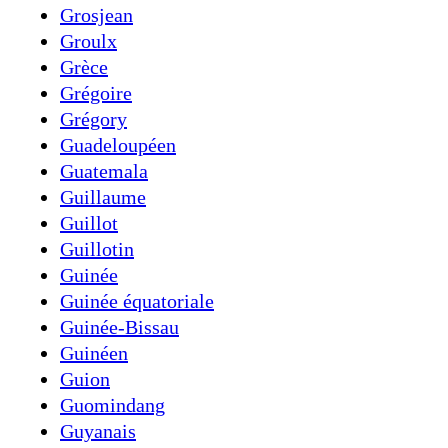
Grosjean
Groulx
Grèce
Grégoire
Grégory
Guadeloupéen
Guatemala
Guillaume
Guillot
Guillotin
Guinée
Guinée équatoriale
Guinée-Bissau
Guinéen
Guion
Guomindang
Guyanais