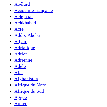
Abélard
Académie française
Achgabat
Achkhabad
Acre
Addis-Abeba
Adjani
Adriatique
Adrien
Adrienne
Adèle
Afar
Afghanistan
Afrique du Nord
Afrique du Sud
Aggée
Aimée