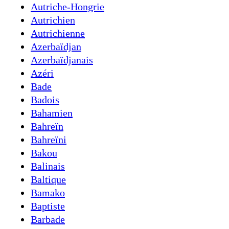
Autriche-Hongrie
Autrichien
Autrichienne
Azerbaïdjan
Azerbaïdjanais
Azéri
Bade
Badois
Bahamien
Bahreïn
Bahreïni
Bakou
Balinais
Baltique
Bamako
Baptiste
Barbade