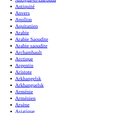
Antiquité
Anvers
Apollon
Aquitanien
Arabie
Arabie Saoudite
Arabie saoudite
Archambault
Arctique
Argentin
Aristote
Arkhangelsk
Arkhanguelsk
Arménie
Arménien
Arsène
Asiatique