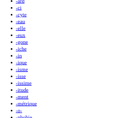
-ard
-ci
-cyte
-eau
-elle
-eux
-gone
-iche
-in
-ique
-isme
-isse
-issime
-itude
-ment
-métrique
-o-
-phobie