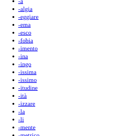
-a
-algia
-eggiare
-ema
-esco
-fobia
-imento
-ina
-ingo
-issima
-issimo
-itudine
-ità
-izzare
-la
-li
-mente
-metrico