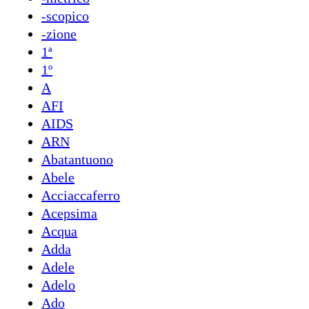
-scopico
-zione
1ª
1º
A
AFI
AIDS
ARN
Abatantuono
Abele
Acciaccaferro
Acepsima
Acqua
Adda
Adele
Adelo
Ado