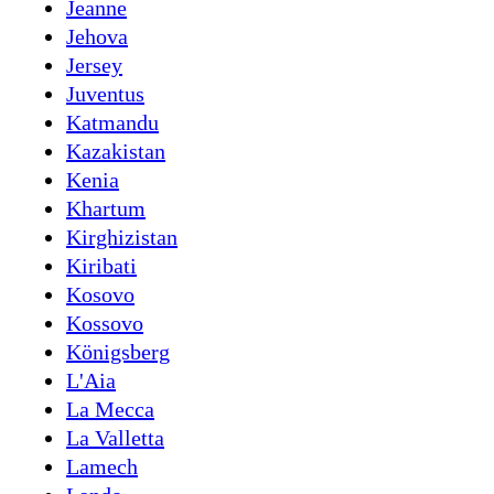
Jeanne
Jehova
Jersey
Juventus
Katmandu
Kazakistan
Kenia
Khartum
Kirghizistan
Kiribati
Kosovo
Kossovo
Königsberg
L'Aia
La Mecca
La Valletta
Lamech