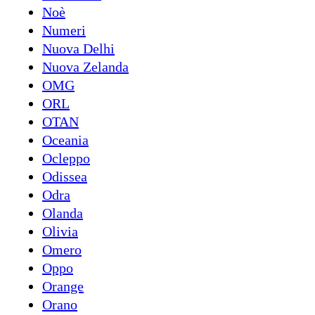
Noè
Numeri
Nuova Delhi
Nuova Zelanda
OMG
ORL
OTAN
Oceania
Ocleppo
Odissea
Odra
Olanda
Olivia
Omero
Oppo
Orange
Orano