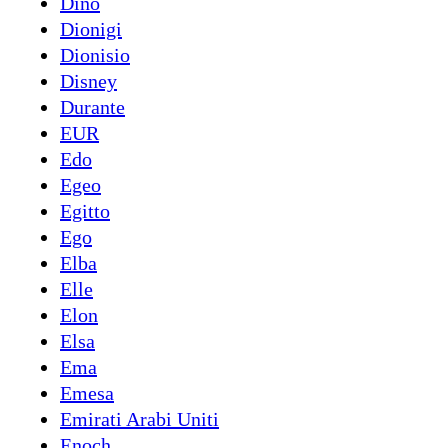
Dino
Dionigi
Dionisio
Disney
Durante
EUR
Edo
Egeo
Egitto
Ego
Elba
Elle
Elon
Elsa
Ema
Emesa
Emirati Arabi Uniti
Enoch