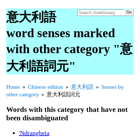
意大利語
word senses marked
with other category "意
大利語詞元"
Home
Chinese edition
意大利語
Senses by
other category
意大利語詞元
Words with this category that have not
been disambiguated
'Ndrangheta