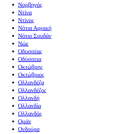
Νορβηγός
Ντίνα
Ντίνος
Νότια Αφρική
Νότιο Σουδάν
Νώε
Οδυσσέας
Οδύσσεια
Οκτώβρης
Οκτώβριος
Ολλανδέζα
Ολλανδέζος
Ολλανδή
Ολλανδία
Ολλανδός
Ομάν
Ονδούρα