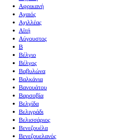
Αφρικανή
Αχαιός
Αχιλλέας
Αϊτή
Αύγουστος
Β
Βέλγιο
Βέλγος
Βαβυλώνα
Βαλκάνια
Βανουάτου
Βαρσοβία
Βελγίδα
Βελιγράδι
Βελισσάριος
Βενεζουέλα
Βενεζουελανός