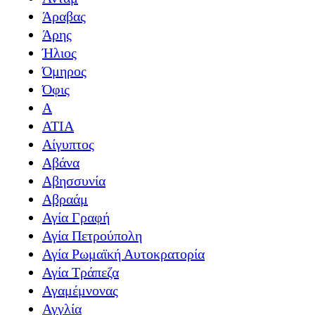
Άραβας
Άρης
Ήλιος
Όμηρος
Όφις
Α
ΑΤΙΑ
Αίγυπτος
Αβάνα
Αβησσυνία
Αβραάμ
Αγία Γραφή
Αγία Πετρούπολη
Αγία Ρωμαϊκή Αυτοκρατορία
Αγία Τράπεζα
Αγαμέμνονας
Αγγλία