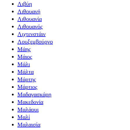
Λιβύη
Λιθουανή
Λιθουανία
Λιθουανός
Λιχτενστάιν
Λουξεμβούργο
Μάης
Μάιος
Μάλι
Μάλτα
Μάρτης
Μάρτιος
Μαδαγασκάρη
Μακεδονία
Μαλάουι
Μαλί
Μαλαισία