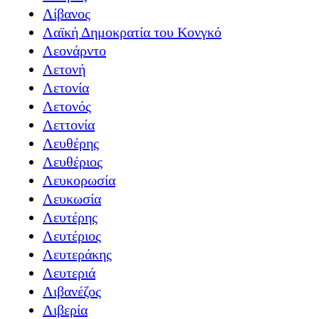
Λίβανος
Λαϊκή Δημοκρατία του Κονγκό
Λεονάρντο
Λετονή
Λετονία
Λετονός
Λεττονία
Λευθέρης
Λευθέριος
Λευκορωσία
Λευκωσία
Λευτέρης
Λευτέριος
Λευτεράκης
Λευτεριά
Λιβανέζος
Λιβερία