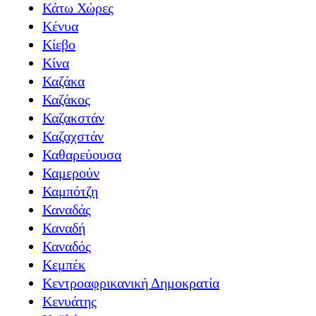
Κάτω Χώρες
Κένυα
Κίεβο
Κίνα
Καζάκα
Καζάκος
Καζακστάν
Καζαχστάν
Καθαρεύουσα
Καμερούν
Καμπότζη
Καναδάς
Καναδή
Καναδός
Κεμπέκ
Κεντροαφρικανική Δημοκρατία
Κενυάτης