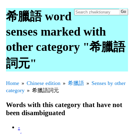
希臘語 word
senses marked with
other category "希臘語
詞元"
Home
Chinese edition
希臘語
Senses by other
category
希臘語詞元
Words with this category that have not
been disambiguated
-