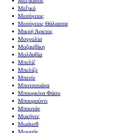
Μεξικανός
Μεξικό
Μεσόγειος
Μεσόγειος Θάλασσα
Μικρή Άρκτος
Μογγολία
Μοζαμβίκη
Μολδαβία
Μπελίζ
Μπελίζε
Μπενίν
Μποτσουάνα
Μπουρκίνα Φάσο
Μπουρούντι
Μπουτάν
Μυκήνες
Μωάμεθ
Μωυσής