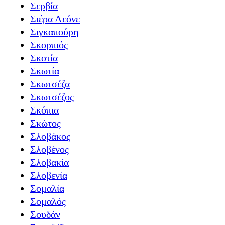
Σερβία
Σιέρα Λεόνε
Σιγκαπούρη
Σκορπιός
Σκοτία
Σκωτία
Σκωτσέζα
Σκωτσέζος
Σκόπια
Σκώτος
Σλοβάκος
Σλοβένος
Σλοβακία
Σλοβενία
Σομαλία
Σομαλός
Σουδάν