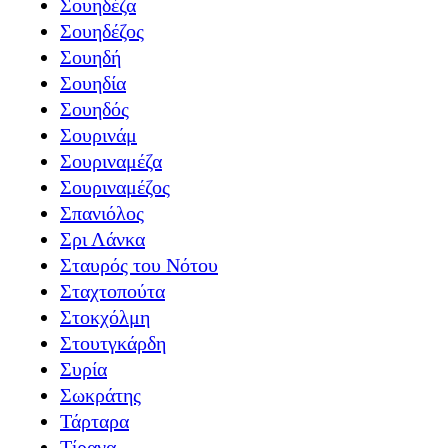
Σουηδέζα
Σουηδέζος
Σουηδή
Σουηδία
Σουηδός
Σουρινάμ
Σουριναμέζα
Σουριναμέζος
Σπανιόλος
Σρι Λάνκα
Σταυρός του Νότου
Σταχτοπούτα
Στοκχόλμη
Στουτγκάρδη
Συρία
Σωκράτης
Τάρταρα
Τίρανα