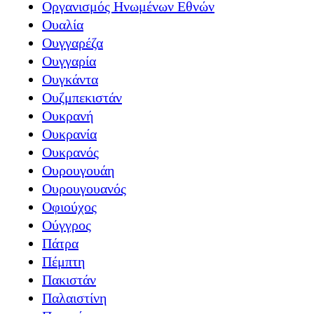
Οργανισμός Ηνωμένων Εθνών
Ουαλία
Ουγγαρέζα
Ουγγαρία
Ουγκάντα
Ουζμπεκιστάν
Ουκρανή
Ουκρανία
Ουκρανός
Ουρουγουάη
Ουρουγουανός
Οφιούχος
Ούγγρος
Πάτρα
Πέμπτη
Πακιστάν
Παλαιστίνη