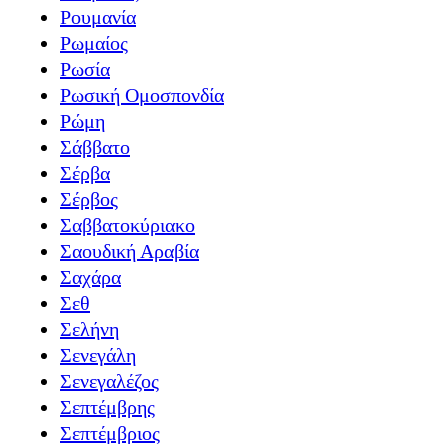
Ρουμανία
Ρωμαίος
Ρωσία
Ρωσική Ομοσπονδία
Ρώμη
Σάββατο
Σέρβα
Σέρβος
Σαββατοκύριακο
Σαουδική Αραβία
Σαχάρα
Σεθ
Σελήνη
Σενεγάλη
Σενεγαλέζος
Σεπτέμβρης
Σεπτέμβριος