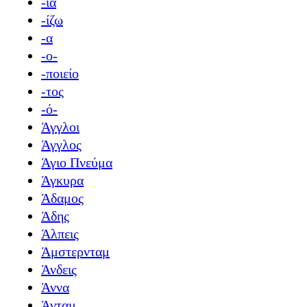
-ία
-ίζω
-α
-ο-
-ποιείο
-τος
-ό-
Άγγλοι
Άγγλος
Άγιο Πνεύμα
Άγκυρα
Άδαμος
Άδης
Άλπεις
Άμστερνταμ
Άνδεις
Άννα
Άνταμ