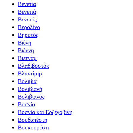
Βενετία
Βενετιά
Βενετός
Βερολίνο
Βηρυτός
Βιένη
Βιέννη
Βιετνάμ
Βλαδιβοστόκ
Βλαντίμιρ
Βολιβία
Βολιβιανή
Βολιβιανός
Βοσνία
Βοσνία και Ερζεγοβίνη
Βουδαπέστη
Βουκουρέστι