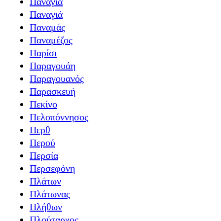
Παναγία
Παναγιά
Παναμάς
Παναμέζος
Παρίσι
Παραγουάη
Παραγουανός
Παρασκευή
Πεκίνο
Πελοπόννησος
Περθ
Περού
Περσία
Περσεφόνη
Πλάτων
Πλάτωνας
Πλήθων
Πλούταρχος