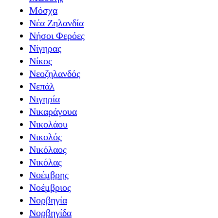
Μόσχα
Νέα Ζηλανδία
Νήσοι Φερόες
Νίγηρας
Νίκος
Νεοζηλανδός
Νεπάλ
Νιγηρία
Νικαράγουα
Νικολάου
Νικολός
Νικόλαος
Νικόλας
Νοέμβρης
Νοέμβριος
Νορβηγία
Νορβηγίδα