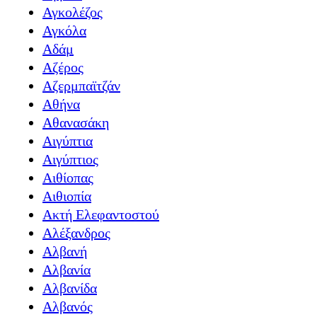
Αγκολέζος
Αγκόλα
Αδάμ
Αζέρος
Αζερμπαϊτζάν
Αθήνα
Αθανασάκη
Αιγύπτια
Αιγύπτιος
Αιθίοπας
Αιθιοπία
Ακτή Ελεφαντοστού
Αλέξανδρος
Αλβανή
Αλβανία
Αλβανίδα
Αλβανός