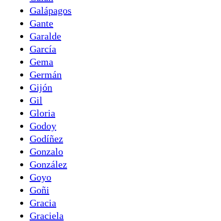
Galápagos
Gante
Garalde
García
Gema
Germán
Gijón
Gil
Gloria
Godoy
Godíñez
Gonzalo
González
Goyo
Goñi
Gracia
Graciela