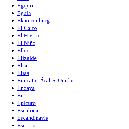
Egipto
Eguía
Ekaterimburgo
El Cairo
El Hierro
El Niño
Elba
Elizalde
Elsa
Elías
Emiratos Árabes Unidos
Endaya
Enoc
Epicuro
Escalona
Escandinavia
Escocia