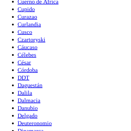
Cuerno de África
Cupido
Curazao
Curlandia
Cusco
Czartoryski
Cáucaso
Célebes
César
Córdoba
DDT
Daguestán
Dalila
Dalmacia
Danubio
Delgado
Deuteronomio
Dinamarca