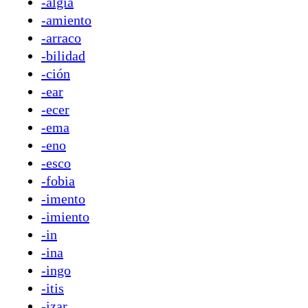
-algia
-amiento
-arraco
-bilidad
-ción
-ear
-ecer
-ema
-eno
-esco
-fobia
-imento
-imiento
-in
-ina
-ingo
-itis
-izar