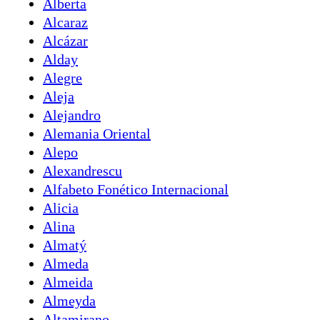
Alberta
Alcaraz
Alcázar
Alday
Alegre
Aleja
Alejandro
Alemania Oriental
Alepo
Alexandrescu
Alfabeto Fonético Internacional
Alicia
Alina
Almatý
Almeda
Almeida
Almeyda
Altamirano