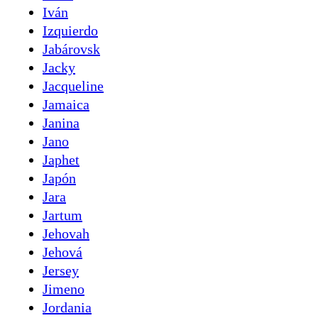
Iván
Izquierdo
Jabárovsk
Jacky
Jacqueline
Jamaica
Janina
Jano
Japhet
Japón
Jara
Jartum
Jehovah
Jehová
Jersey
Jimeno
Jordania