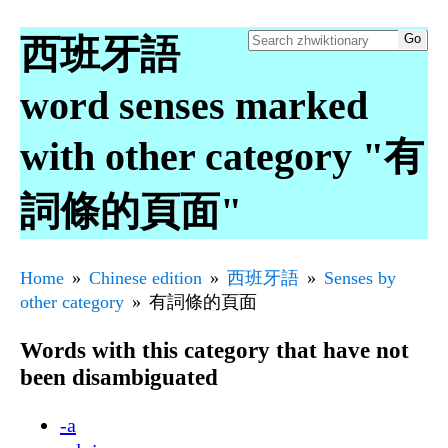
西班牙語
word senses marked
with other category "有
詞條的頁面"
Home
Chinese edition
西班牙語
Senses by
other category
有詞條的頁面
Words with this category that have not
been disambiguated
-a