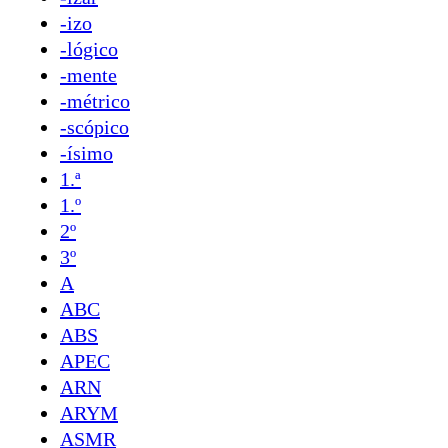
-izo
-lógico
-mente
-métrico
-scópico
-ísimo
1.ª
1.º
2º
3º
A
ABC
ABS
APEC
ARN
ARYM
ASMR