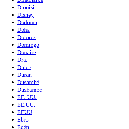
Dionisio
Disney
Dodoma
Doha
Dolores
Domingo
Donaire
Dra.
Dulce
Durán
Dusambé
Dushambé
EE. UU.
EE.UU.
EEUU
Ebro
Edén