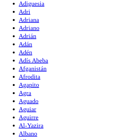
Adiguesia
Adri
Adriana
Adriano
Adrián
Adán
Adén
Adís Abeba
Afganistán
Afrodita
Agapito
Agra
Aguado
Aguiar
Aguirre
Al-Yazira
Albano