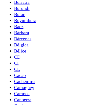
Buriatia
Burundi
Bután
Buyumbura
Báez
Bárbara
Bárcenas
Bélgica
Bélice
CD
CI
CL
Cacao
Cachemira
Camagüey
Campos
Canberra