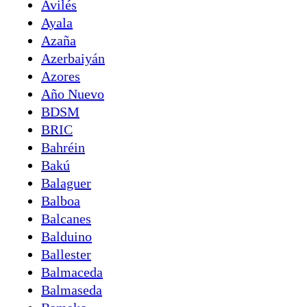
Avilés
Ayala
Azaña
Azerbaiyán
Azores
Año Nuevo
BDSM
BRIC
Bahréin
Bakú
Balaguer
Balboa
Balcanes
Balduino
Ballester
Balmaceda
Balmaseda