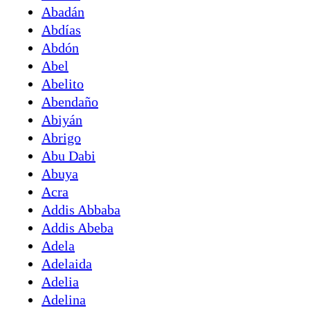
Abadán
Abdías
Abdón
Abel
Abelito
Abendaño
Abiyán
Abrigo
Abu Dabi
Abuya
Acra
Addis Abbaba
Addis Abeba
Adela
Adelaida
Adelia
Adelina