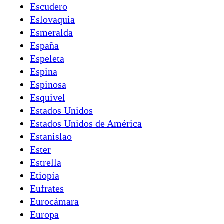
Escudero
Eslovaquia
Esmeralda
España
Espeleta
Espina
Espinosa
Esquivel
Estados Unidos
Estados Unidos de América
Estanislao
Ester
Estrella
Etiopía
Eufrates
Eurocámara
Europa