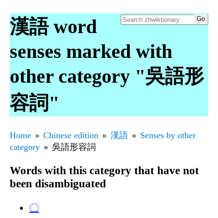
漢語 word
senses marked with
other category "吳語形
容詞"
Home
Chinese edition
漢語
Senses by other
category
吳語形容詞
Words with this category that have not
been disambiguated
〇