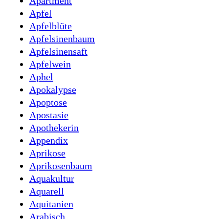
Apartment
Apfel
Apfelblüte
Apfelsinenbaum
Apfelsinensaft
Apfelwein
Aphel
Apokalypse
Apoptose
Apostasie
Apothekerin
Appendix
Aprikose
Aprikosenbaum
Aquakultur
Aquarell
Aquitanien
Arabisch