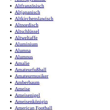
Altfranzösisch
Altjapanisch
Altkirchenslawisch
Altnordisch
Altschlüssel
Altweltaffe
Aluminium
Alumna
Alumnus
Amalie
Amateurfußball
Amateurmusiker
Amberbaum
Ameise
Ameisenigel
Ameisenkönigin
American Football