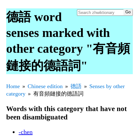
德語 word
senses marked with
other category "有音頻
鏈接的德語詞"
Home
Chinese edition
德語
Senses by other
category
有音頻鏈接的德語詞
Words with this category that have not
been disambiguated
-chen