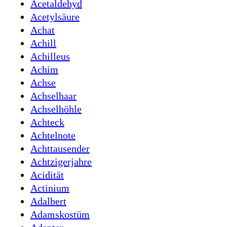
Acetaldehyd
Acetylsäure
Achat
Achill
Achilleus
Achim
Achse
Achselhaar
Achselhöhle
Achteck
Achtelnote
Achttausender
Achtzigerjahre
Acidität
Actinium
Adalbert
Adamskostüm