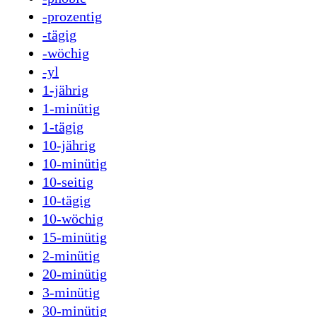
-prozentig
-tägig
-wöchig
-yl
1-jährig
1-minütig
1-tägig
10-jährig
10-minütig
10-seitig
10-tägig
10-wöchig
15-minütig
2-minütig
20-minütig
3-minütig
30-minütig