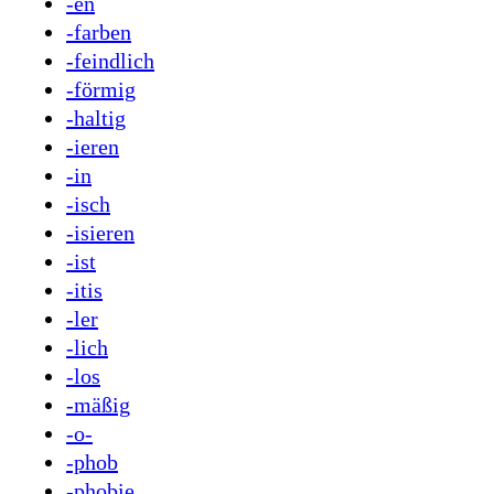
-en
-farben
-feindlich
-förmig
-haltig
-ieren
-in
-isch
-isieren
-ist
-itis
-ler
-lich
-los
-mäßig
-o-
-phob
-phobie