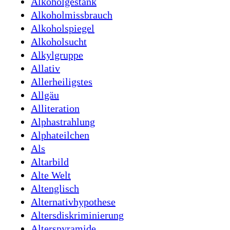
Alkoholgestank
Alkoholmissbrauch
Alkoholspiegel
Alkoholsucht
Alkylgruppe
Allativ
Allerheiligstes
Allgäu
Alliteration
Alphastrahlung
Alphateilchen
Als
Altarbild
Alte Welt
Altenglisch
Alternativhypothese
Altersdiskriminierung
Alterspyramide