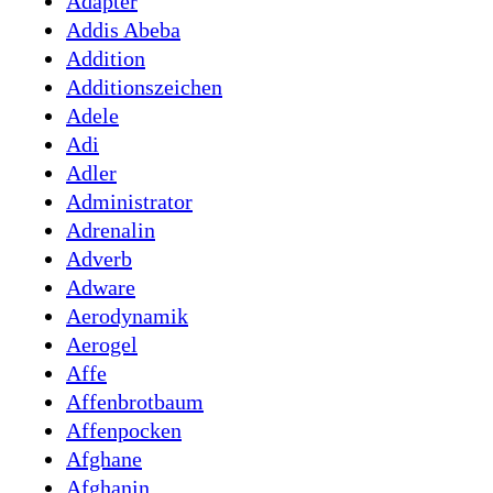
Adapter
Addis Abeba
Addition
Additionszeichen
Adele
Adi
Adler
Administrator
Adrenalin
Adverb
Adware
Aerodynamik
Aerogel
Affe
Affenbrotbaum
Affenpocken
Afghane
Afghanin