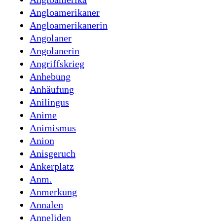
Angloamerikaner
Angloamerikanerin
Angolaner
Angolanerin
Angriffskrieg
Anhebung
Anhäufung
Anilingus
Anime
Animismus
Anion
Anisgeruch
Ankerplatz
Anm.
Anmerkung
Annalen
Anneliden