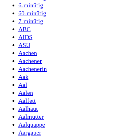
6-minütig
60-minütig
7-minütig
ABC
AIDS
ASU
Aachen
Aachener
Aachenerin
Aak
Aal
Aalen
Aalfett
Aalhaut
Aalmutter
Aalquappe
Aargauer