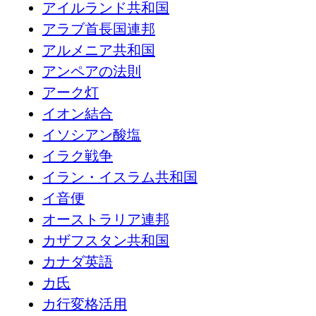
アイルランド共和国
アラブ首長国連邦
アルメニア共和国
アンペアの法則
アーク灯
イオン結合
イソシアン酸塩
イラク戦争
イラン・イスラム共和国
イ音便
オーストラリア連邦
カザフスタン共和国
カナダ英語
カ氏
カ行変格活用