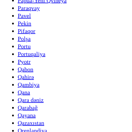
Papua-Yeni Qvineya
Paraqvay
Pavel
Pekin
Pifaqor
Polşa
Portu
Portuqaliya
Pyotr
Qabon
Qahirə
Qambiya
Qana
Qara dəniz
Qarabağ
Qayana
Qazaxıstan
Qrenlandiya