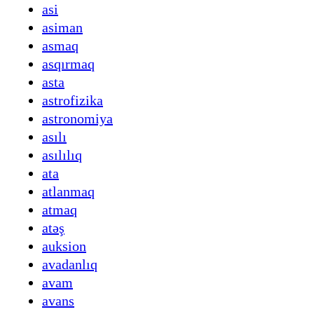
asi
asiman
asmaq
asqırmaq
asta
astrofizika
astronomiya
asılı
asılılıq
ata
atlanmaq
atmaq
atəş
auksion
avadanlıq
avam
avans