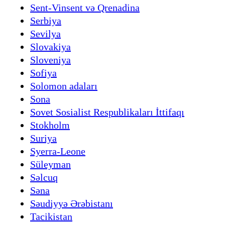
Sent-Vinsent və Qrenadina
Serbiya
Sevilya
Slovakiya
Sloveniya
Sofiya
Solomon adaları
Sona
Sovet Sosialist Respublikaları İttifaqı
Stokholm
Suriya
Syerra-Leone
Süleyman
Səlcuq
Səna
Səudiyyə Ərəbistanı
Tacikistan