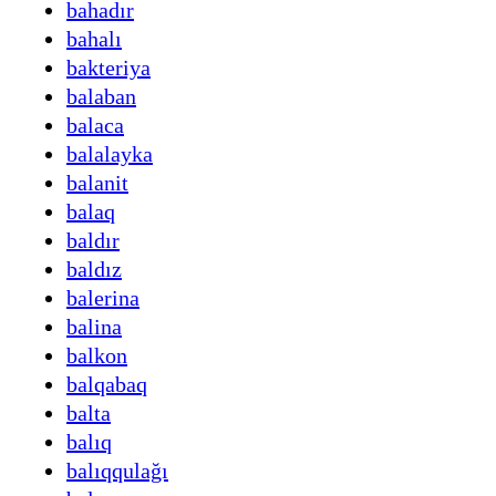
bahadır
bahalı
bakteriya
balaban
balaca
balalayka
balanit
balaq
baldır
baldız
balerina
balina
balkon
balqabaq
balta
balıq
balıqqulağı