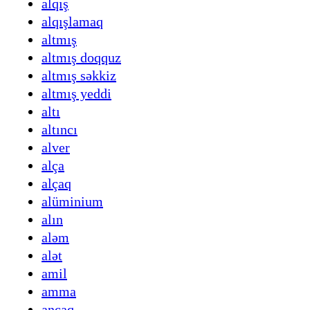
alqış
alqışlamaq
altmış
altmış doqquz
altmış səkkiz
altmış yeddi
altı
altıncı
alver
alça
alçaq
alüminium
alın
aləm
alət
amil
amma
ancaq