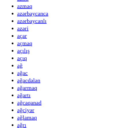
azmaq
azərbaycanca
azərbaycanlı
azəri
açar
açmaq
açılış
açıq
ağ
ağac
ağacdələn
ağarmaq
ağartı
ağcaqanad
ağciyər
ağlamaq
ağrı