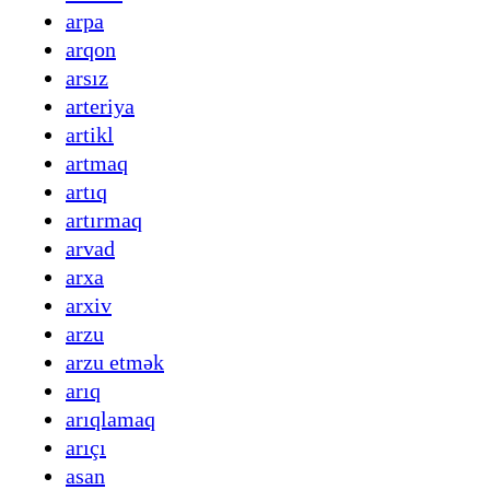
arpa
arqon
arsız
arteriya
artikl
artmaq
artıq
artırmaq
arvad
arxa
arxiv
arzu
arzu etmək
arıq
arıqlamaq
arıçı
asan