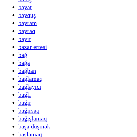
bayat
bayquş
bayram
bayraq
bayır
bazar ertəsi
bağ
bağa
bağban
bağlamaq
bağlayıcı
bağlı
bağır
bağırsaq
bağışlamaq
başa düşmək
başlamaq