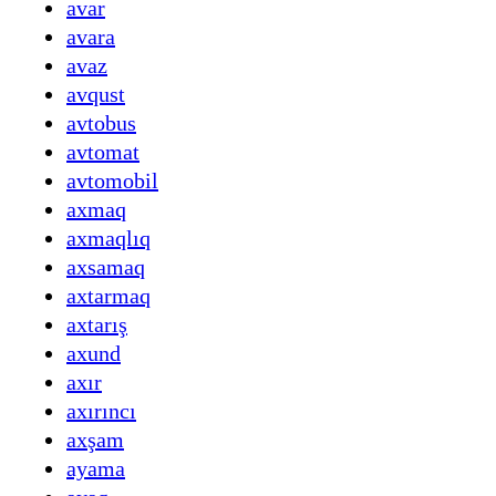
avar
avara
avaz
avqust
avtobus
avtomat
avtomobil
axmaq
axmaqlıq
axsamaq
axtarmaq
axtarış
axund
axır
axırıncı
axşam
ayama