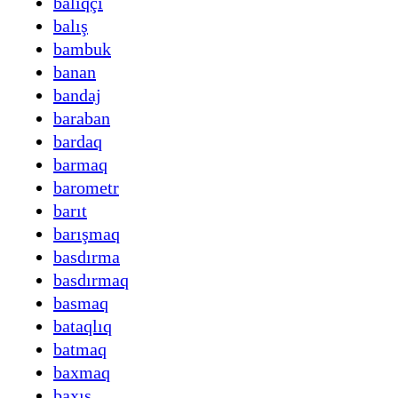
balıqçı
balış
bambuk
banan
bandaj
baraban
bardaq
barmaq
barometr
barıt
barışmaq
basdırma
basdırmaq
basmaq
bataqlıq
batmaq
baxmaq
baxış