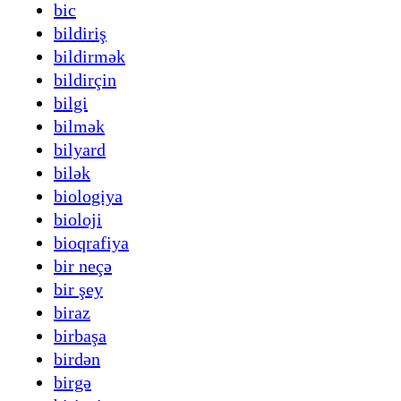
bic
bildiriş
bildirmək
bildirçin
bilgi
bilmək
bilyard
bilək
biologiya
bioloji
bioqrafiya
bir neçə
bir şey
biraz
birbaşa
birdən
birgə