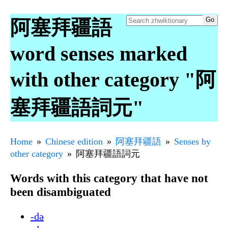
阿塞拜疆語
word senses marked
with other category "阿
塞拜疆語詞元"
Home
Chinese edition
阿塞拜疆語
Senses by
other category
阿塞拜疆語詞元
Words with this category that have not
been disambiguated
-də