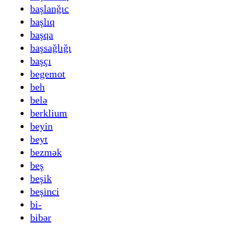
başlanğıc
başlıq
başqa
başsağlığı
başçı
begemot
beh
belə
berklium
beyin
beyt
bezmək
beş
beşik
beşinci
bi-
bibər