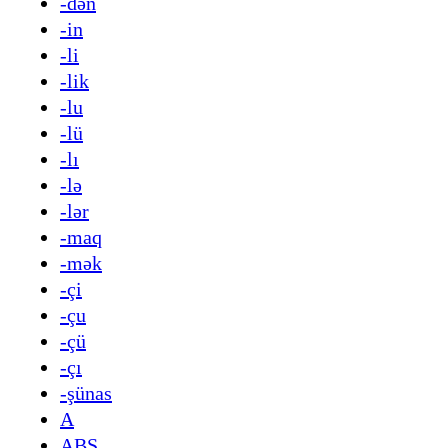
-dən
-in
-li
-lik
-lu
-lü
-lı
-lə
-lər
-maq
-mək
-çi
-çu
-çü
-çı
-şünas
A
ABŞ