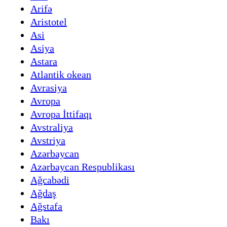
Arifə
Aristotel
Asi
Asiya
Astara
Atlantik okean
Avrasiya
Avropa
Avropa İttifaqı
Avstraliya
Avstriya
Azərbaycan
Azərbaycan Respublikası
Ağcabədi
Ağdaş
Ağstafa
Bakı