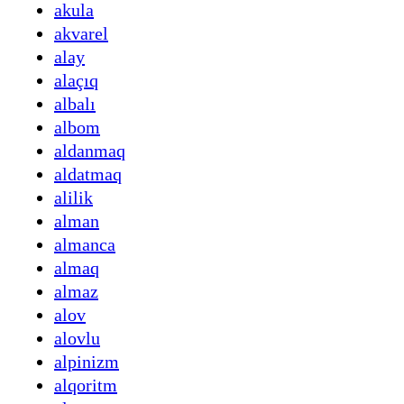
akula
akvarel
alay
alaçıq
albalı
albom
aldanmaq
aldatmaq
alilik
alman
almanca
almaq
almaz
alov
alovlu
alpinizm
alqoritm