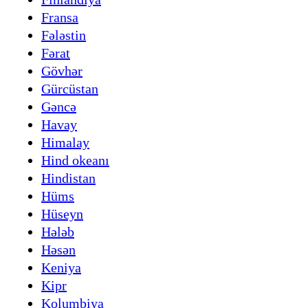
Fransa
Fələstin
Fərat
Gövhər
Gürcüstan
Gəncə
Havay
Himalay
Hind okeanı
Hindistan
Hüms
Hüseyn
Hələb
Həsən
Keniya
Kipr
Kolumbiya