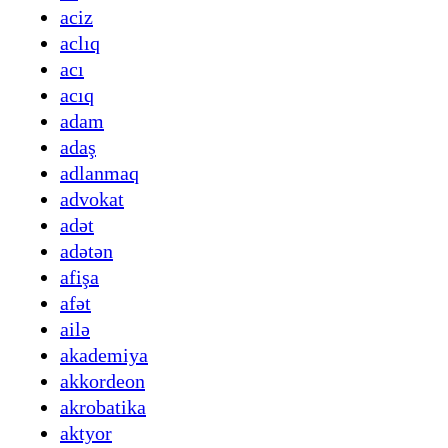
aciz
aclıq
acı
acıq
adam
adaş
adlanmaq
advokat
adət
adətən
afişa
afət
ailə
akademiya
akkordeon
akrobatika
aktyor