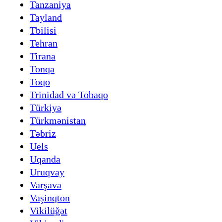
Tanzaniya
Tayland
Tbilisi
Tehran
Tirana
Tonqa
Toqo
Trinidad və Tobaqo
Türkiyə
Türkmənistan
Təbriz
Uels
Uqanda
Uruqvay
Varşava
Vaşinqton
Vikilüğət