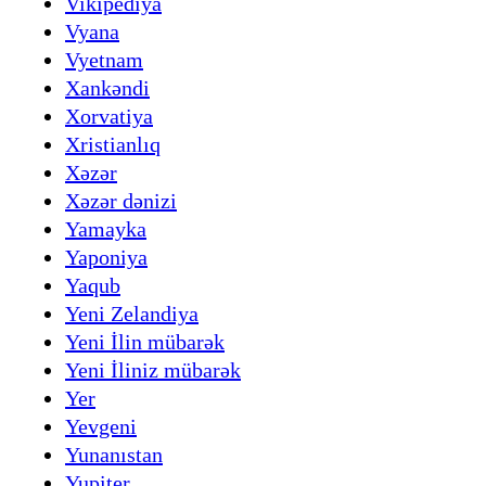
Vikipediya
Vyana
Vyetnam
Xankəndi
Xorvatiya
Xristianlıq
Xəzər
Xəzər dənizi
Yamayka
Yaponiya
Yaqub
Yeni Zelandiya
Yeni İlin mübarək
Yeni İliniz mübarək
Yer
Yevgeni
Yunanıstan
Yupiter