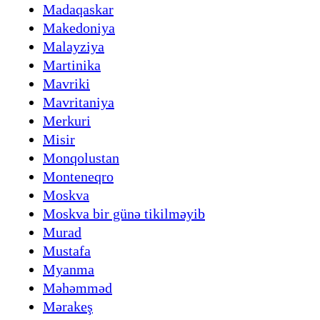
Madaqaskar
Makedoniya
Malayziya
Martinika
Mavriki
Mavritaniya
Merkuri
Misir
Monqolustan
Monteneqro
Moskva
Moskva bir günə tikilməyib
Murad
Mustafa
Myanma
Məhəmməd
Mərakeş