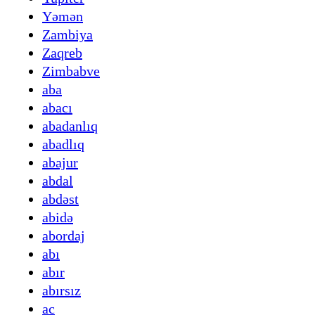
Yəmən
Zambiya
Zaqreb
Zimbabve
aba
abacı
abadanlıq
abadlıq
abajur
abdal
abdəst
abidə
abordaj
abı
abır
abırsız
ac