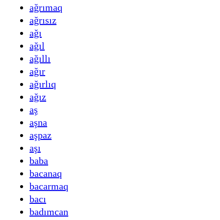
ağrımaq
ağrısız
ağı
ağıl
ağıllı
ağır
ağırlıq
ağız
aş
aşna
aşpaz
aşı
baba
bacanaq
bacarmaq
bacı
badımcan