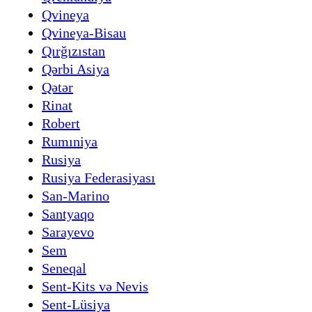
Qvineya
Qvineya-Bisau
Qırğızıstan
Qərbi Asiya
Qətər
Rinat
Robert
Rumıniya
Rusiya
Rusiya Federasiyası
San-Marino
Santyaqo
Sarayevo
Sem
Seneqal
Sent-Kits və Nevis
Sent-Lüsiya