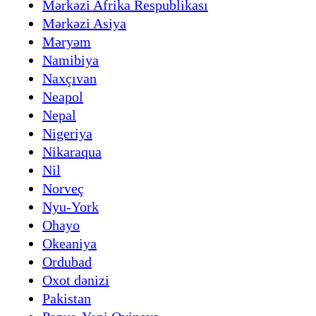
Mərkəzi Afrika Respublikası
Mərkəzi Asiya
Məryəm
Namibiya
Naxçıvan
Neapol
Nepal
Nigeriya
Nikaraqua
Nil
Norveç
Nyu-York
Ohayo
Okeaniya
Ordubad
Oxot dənizi
Pakistan