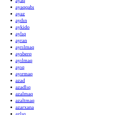
ayaq
ayaqqabı
ayaz
aydın
aykido
aylıq
ayran
ayrılmaq
aysberq
ayılmaq
ayıq
ayırmaq
azad
azadlıq
azalmaq
azaltmaq
azarxana
azlıq