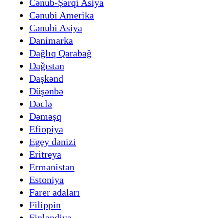
Cənub-Şərqi Asiya
Cənubi Amerika
Cənubi Asiya
Danimarka
Dağlıq Qarabağ
Dağıstan
Daşkənd
Düşənbə
Dəclə
Dəməşq
Efiopiya
Egey dənizi
Eritreya
Ermənistan
Estoniya
Farer adaları
Filippin
Finlandiya