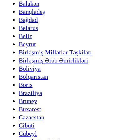
Balakən
Banqladeş
Bağdad
Belarus
Beliz
Beyrut
Birləşmiş Millətlər Təşkilatı
Birləşmiş Ərəb Əmirlikləri
Boliviya
Bolqarıstan
Boris
Braziliya
Bruney
Buxarest
Cazacstan
Cibuti
Cübeyl