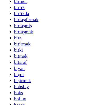
birinci
birlik
birlikdə
birləşdirmək
birləşmiş
birləşmək
birə
bitirmək
bitki
bitmək
bitərəf
biyan
biçin
bişirmək
bobsley
boks
bolluq
boran