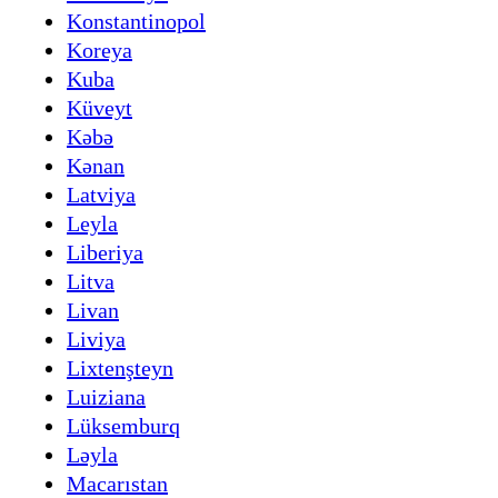
Konstantinopol
Koreya
Kuba
Küveyt
Kəbə
Kənan
Latviya
Leyla
Liberiya
Litva
Livan
Liviya
Lixtenşteyn
Luiziana
Lüksemburq
Ləyla
Macarıstan