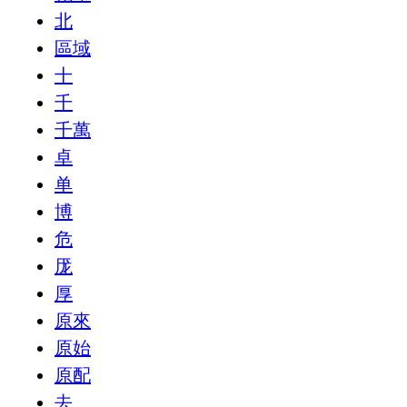
北
區域
十
千
千萬
卓
单
博
危
厐
厚
原來
原始
原配
去