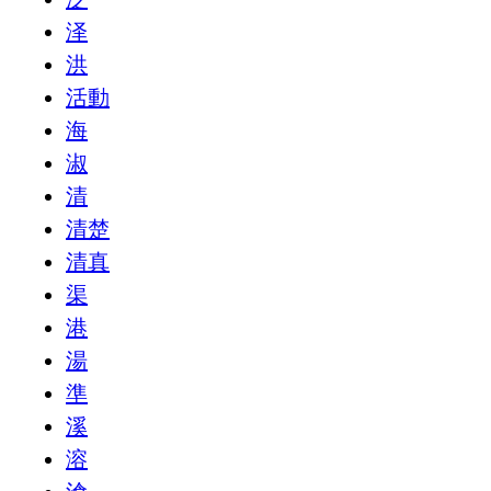
泽
洪
活動
海
淑
清
清楚
清真
渠
港
湯
準
溪
溶