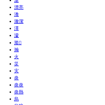
滄
漂亮
漖
澈潔
澤
濛
濫𡞟
瀚
火
災
灾
炎
炎炎
炎熱
烏