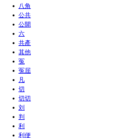
八角
公共
公開
六
共產
其他
冤
冤屈
凡
切
切切
刘
判
利
利便