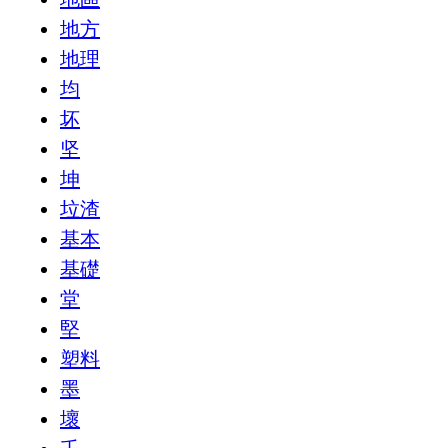
地方
地理
均
坏
坚
坤
垃渣
基本
基礎
堂
堅
塑料
墨
壞