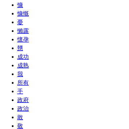
慷
慷慨
憂
懶露
懷孕
戇
成功
成熟
我
所有
手
政府
政治
敢
敬