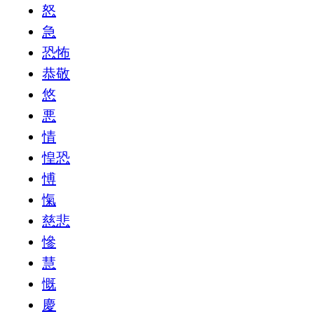
怒
急
恐怖
恭敬
悠
悪
情
惶恐
愽
愾
慈悲
慘
慧
慨
慶