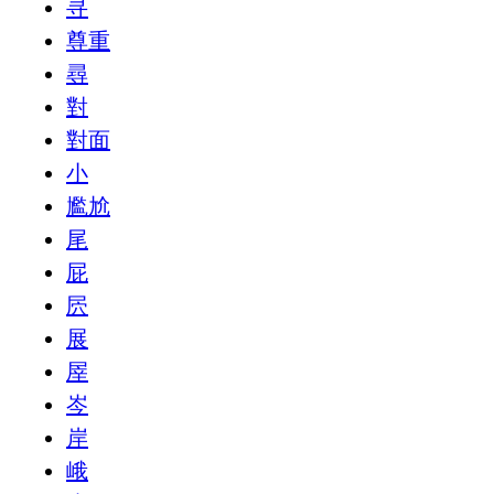
寻
尊重
尋
對
對面
小
尷尬
尾
屁
屄
展
屖
岑
岸
峨