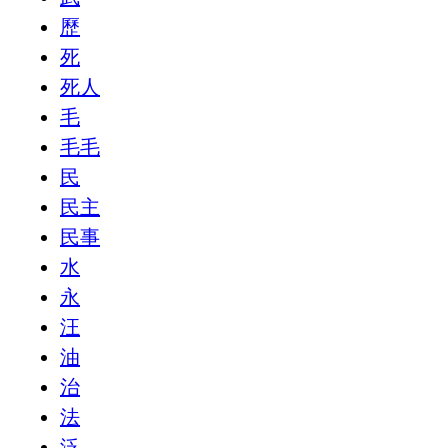
歷
死
死人
毛
毛毛
民
民主
民事
水
永
汪
油
治
法
泛