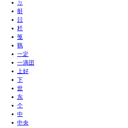
ㄉ
㝀
㠭
䄭
䒶
䩻
一定
一滴囝
上好
下
世
东
个
中
中央