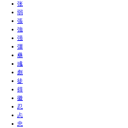
张
弱
張
強
强
彊
彝
彧
彪
徒
得
徽
忍
忐
忠