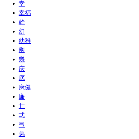
幸
幸福
幹
幻
幼稚
幽
幾
庆
底
康健
廉
廿
弌
弓
弟