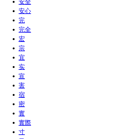
安全
安心
完
完全
宏
宗
宜
实
宣
害
宿
密
實
實際
寸