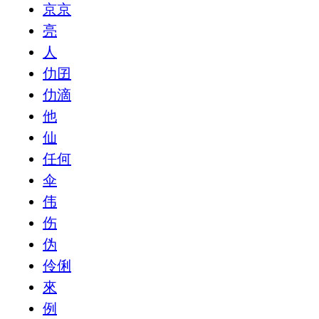
京京
亮
人
仂囝
仂滴
他
仙
任何
伞
伟
伤
伪
伶俐
來
例