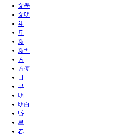
文學
文明
斗
斤
新
新型
方
方便
日
早
明
明白
昏
星
春