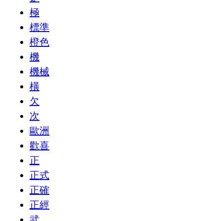
極
標準
橙色
機
機械
橫
欠
次
歐洲
歡喜
正
正式
正確
正經
武