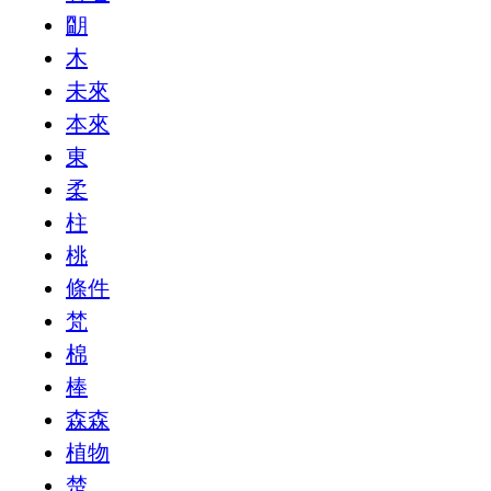
朙
木
未來
本來
東
柔
柱
桃
條件
梵
棉
棒
森森
植物
楚