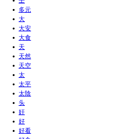
壬
多元
大
大安
大食
天
天然
天空
太
太平
太陰
头
奸
好
好看