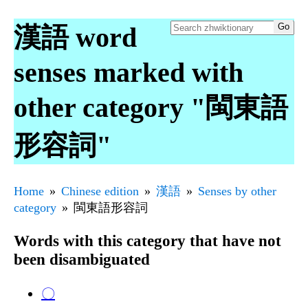
漢語 word
senses marked with
other category "閩東語
形容詞"
Home
Chinese edition
漢語
Senses by other
category
閩東語形容詞
Words with this category that have not
been disambiguated
〇