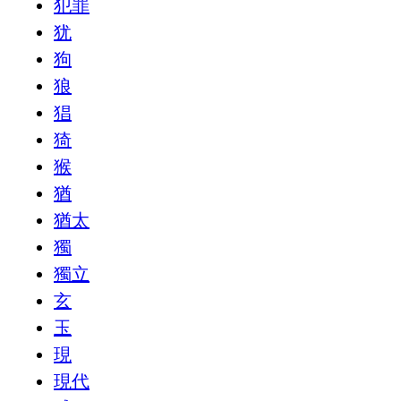
犯罪
犹
狗
狼
猖
猗
猴
猶
猶太
獨
獨立
玄
玉
現
現代