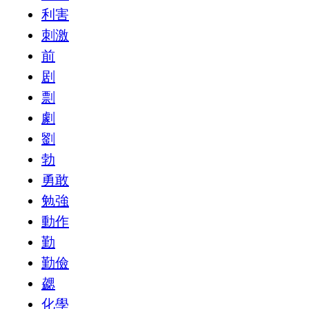
利害
刺激
前
剧
剽
劇
劉
勃
勇敢
勉強
動作
勤
勤儉
勰
化學