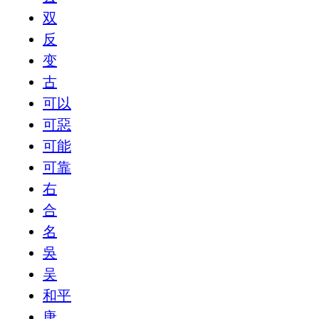
双
反
变
古
可以
可惡
可能
可靠
右
合
名
吳
吴
和平
唐