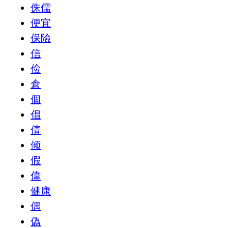
侏儒
便宜
保險
信
俭
倉
個
倡
倩
倾
假
偉
健康
偶
偽