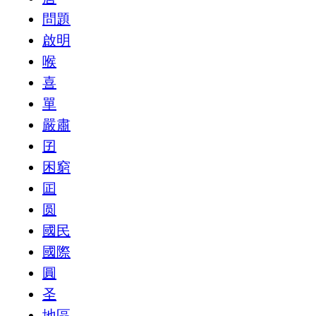
問題
啟明
喉
喜
單
嚴肅
囝
困窮
囸
圆
國民
國際
圓
圣
地區