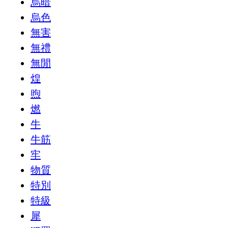
烏暗
烏色
無害
無禮
無閒
煌
煦
燃
牛
牛筋
牢
物質
特別
特級
犀