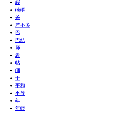
峩
崎嶇
差
差不多
巴
巴結
师
希
帖
師
干
平和
平等
年
年輕