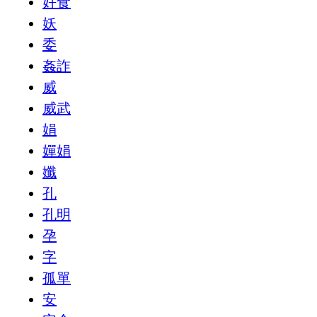
好食
妖
委
姦詐
威
威武
娟
嬋娟
孅
孔
孔明
孕
字
孤單
安