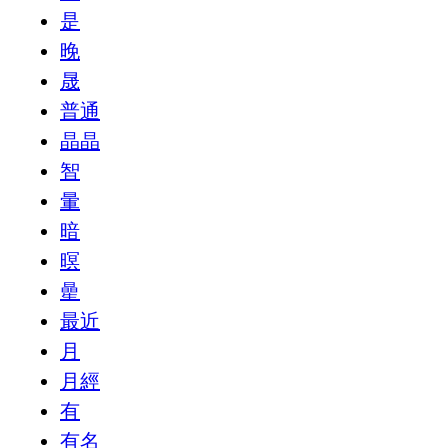
是
晚
晟
普通
晶晶
智
暈
暗
暝
曐
最近
月
月經
有
有名