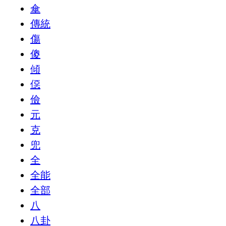
傘
傳統
傷
傻
傾
僫
儉
元
克
兜
全
全能
全部
八
八卦