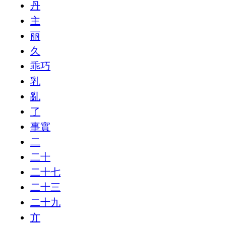
丹
主
丽
久
乖巧
乳
亂
了
事實
二
二十
二十七
二十三
二十九
亣