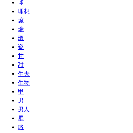
球
理想
琼
瑞
瓊
瓷
甘
甜
生去
生物
甲
男
男人
畢
略