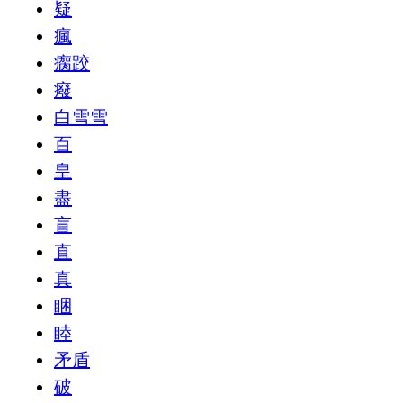
疑
瘋
瘸跤
癈
白雪雪
百
皇
盡
盲
直
真
睏
睦
矛盾
破