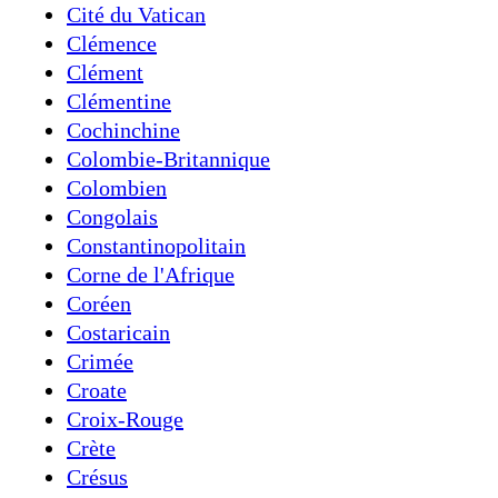
Cité du Vatican
Clémence
Clément
Clémentine
Cochinchine
Colombie-Britannique
Colombien
Congolais
Constantinopolitain
Corne de l'Afrique
Coréen
Costaricain
Crimée
Croate
Croix-Rouge
Crète
Crésus