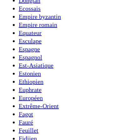
Dongtan
Ecossais
Empire byzantin
Empire romain
Equateur
Esculape
Espagne
Espagnol
Est-Asiatique
Estonien
Ethiopien
Euphrate
Européen
Extrême-Orient
Fagot
Fauré
Feuillet
Fidjien