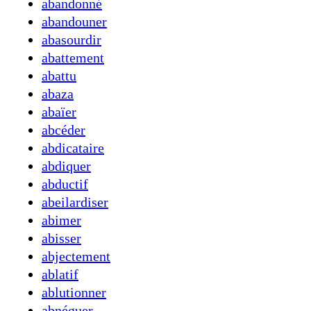
abandonné
abandouner
abasourdir
abattement
abattu
abaza
abaïer
abcéder
abdicataire
abdiquer
abductif
abeilardiser
abimer
abisser
abjectement
ablatif
ablutionner
abnéguer