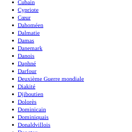
Cubain
Cypriote
Cœur
Dahoméen
Dalmatie
Damas
Danemark
Danois
Daphné
Darfour
Deuxième Guerre mondiale
Diakité
Djiboutien
Dolorès
Dominicain
Dominiquais
Donaldvillois