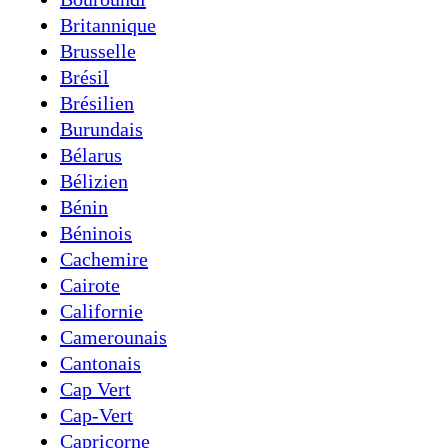
Britannique
Brusselle
Brésil
Brésilien
Burundais
Bélarus
Bélizien
Bénin
Béninois
Cachemire
Cairote
Californie
Camerounais
Cantonais
Cap Vert
Cap-Vert
Capricorne