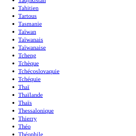
Tadjikistan
Tahitien
Tartous
Tasmanie
Taïwan
Taïwanais
Taïwanaise
Tcheng
Tchèque
Tchécoslovaquie
Tchéquie
Thaï
Thaïlande
Thaïs
Thessalonique
Thierry
Théo
Théophile