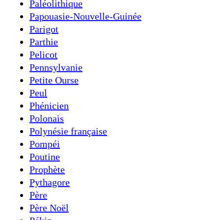
Paléolithique
Papouasie-Nouvelle-Guinée
Parigot
Parthie
Pelicot
Pennsylvanie
Petite Ourse
Peul
Phénicien
Polonais
Polynésie française
Pompéi
Poutine
Prophète
Pythagore
Père
Père Noël