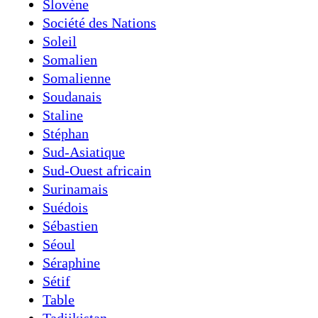
Slovène
Société des Nations
Soleil
Somalien
Somalienne
Soudanais
Staline
Stéphan
Sud-Asiatique
Sud-Ouest africain
Surinamais
Suédois
Sébastien
Séoul
Séraphine
Sétif
Table