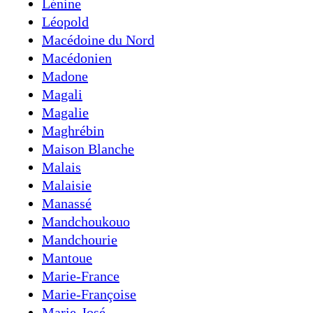
Lénine
Léopold
Macédoine du Nord
Macédonien
Madone
Magali
Magalie
Maghrébin
Maison Blanche
Malais
Malaisie
Manassé
Mandchoukouo
Mandchourie
Mantoue
Marie-France
Marie-Françoise
Marie-José