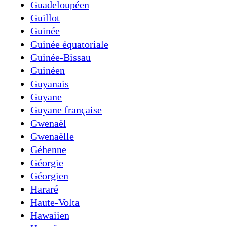
Guadeloupéen
Guillot
Guinée
Guinée équatoriale
Guinée-Bissau
Guinéen
Guyanais
Guyane
Guyane française
Gwenaël
Gwenaëlle
Géhenne
Géorgie
Géorgien
Hararé
Haute-Volta
Hawaiien