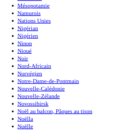
Mésopotamie
Namurois
Nations Unies
Nigérian
Nigérien
Ninon
Nioué
Noir
Nord-Africain
Norvégien
Notre-Dame-de-Pontmain
Nouvelle-Calédonie
Nouvelle-Zélande
Novossibirsk
Noël au balcon, Pâques au tison
Noëlla
Noëlle