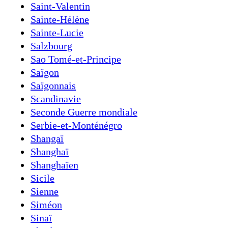
Saint-Valentin
Sainte-Hélène
Sainte-Lucie
Salzbourg
Sao Tomé-et-Principe
Saïgon
Saïgonnais
Scandinavie
Seconde Guerre mondiale
Serbie-et-Monténégro
Shangaï
Shanghaï
Shanghaïen
Sicile
Sienne
Siméon
Sinaï