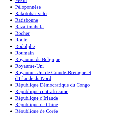
Pékin
Péloponnèse
Rakotoharivelo
Ratisbonne
Razafimahefa
Rocher
Rodin
Rodolphe
Roumain
Royaume de Belgique
Royaume-Uni
Royaume-Uni de Grande-Bretagne et
d'Irlande du Nord
République Démocratique du Congo
République centrafricaine
République d'Irlande
République de Chine
République de Corée