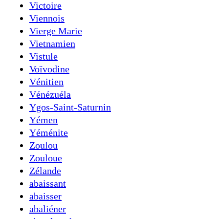
Victoire
Viennois
Vierge Marie
Vietnamien
Vistule
Voïvodine
Vénitien
Vénézuéla
Ygos-Saint-Saturnin
Yémen
Yéménite
Zoulou
Zouloue
Zélande
abaissant
abaisser
abaliéner