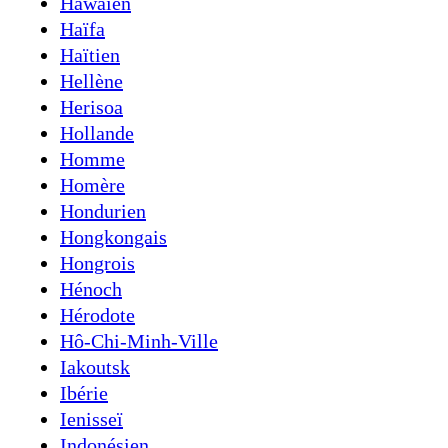
Hawaïen
Haïfa
Haïtien
Hellène
Herisoa
Hollande
Homme
Homère
Hondurien
Hongkongais
Hongrois
Hénoch
Hérodote
Hô-Chi-Minh-Ville
Iakoutsk
Ibérie
Ienisseï
Indonésien