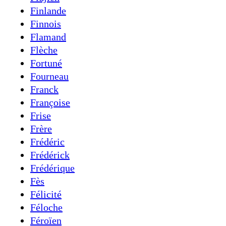
Finlande
Finnois
Flamand
Flèche
Fortuné
Fourneau
Franck
Françoise
Frise
Frère
Frédéric
Frédérick
Frédérique
Fès
Félicité
Féloche
Féroïen