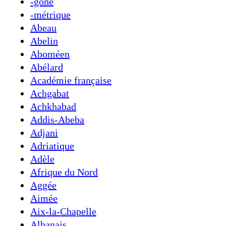
-gone
-métrique
Abeau
Abelin
Aboméen
Abélard
Académie française
Achgabat
Achkhabad
Addis-Abeba
Adjani
Adriatique
Adèle
Afrique du Nord
Aggée
Aimée
Aix-la-Chapelle
Albanais