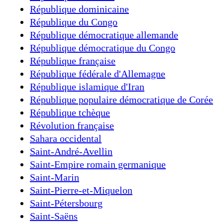
République dominicaine
République du Congo
République démocratique allemande
République démocratique du Congo
République française
République fédérale d'Allemagne
République islamique d'Iran
République populaire démocratique de Corée
République tchèque
Révolution française
Sahara occidental
Saint-André-Avellin
Saint-Empire romain germanique
Saint-Marin
Saint-Pierre-et-Miquelon
Saint-Pétersbourg
Saint-Saëns