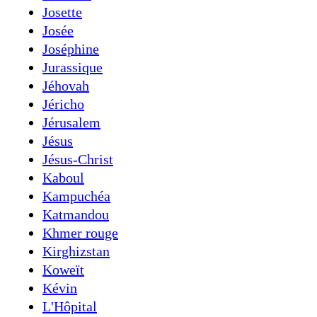
Josette
Josée
Joséphine
Jurassique
Jéhovah
Jéricho
Jérusalem
Jésus
Jésus-Christ
Kaboul
Kampuchéa
Katmandou
Khmer rouge
Kirghizstan
Koweït
Kévin
L'Hôpital