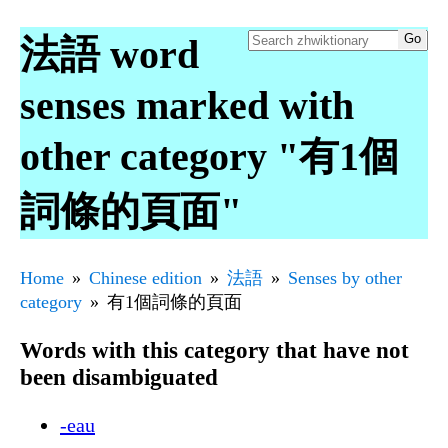
法語 word
senses marked with
other category "有1個
詞條的頁面"
Home
Chinese edition
法語
Senses by other
category
有1個詞條的頁面
Words with this category that have not
been disambiguated
-eau