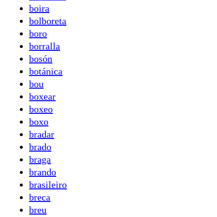
boira
bolboreta
boro
borralla
bosón
botánica
bou
boxear
boxeo
boxo
bradar
brado
braga
brando
brasileiro
breca
breu