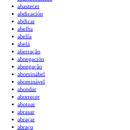
abastecer
abdicación
abdicar
abelha
abella
abelá
aberração
abnegación
abnegação
abominábel
abominável
abondar
aborrecer
abotoar
abrasar
abraçar
abraço