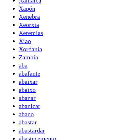
Xamaica
Xapón
Xenebra
Xeorxia
Xeremías
Xiao
Xordania
Zambia
aba
abafante
abaixar
abaixo
abanar
abanicar
abano
abastar
abastardar
abastecemento