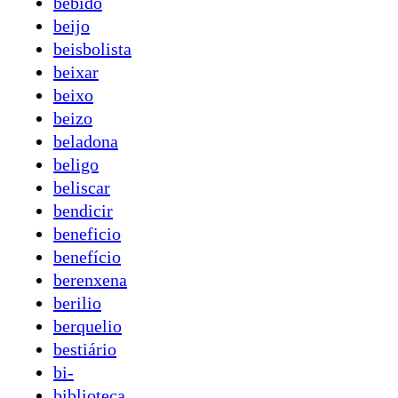
bebido
beijo
beisbolista
beixar
beixo
beizo
beladona
beligo
beliscar
bendicir
beneficio
benefício
berenxena
berilio
berquelio
bestiário
bi-
biblioteca