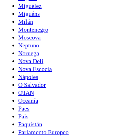
Miguélez
Miguéns
Milán
Montenegro
Moscova
Neptuno
Noruega
Nova Deli
Nova Escocia
Nápoles
O Salvador
OTAN
Oceanía
Paes
Pais
Paquistán
Parlamento Europeo