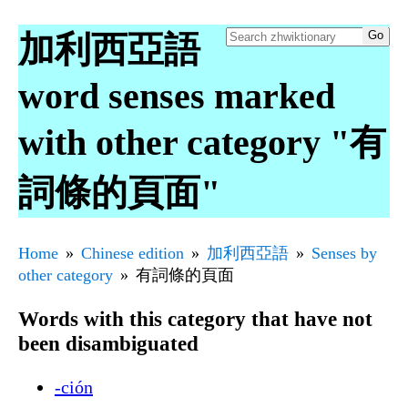
加利西亞語
word senses marked
with other category "有
詞條的頁面"
Home
Chinese edition
加利西亞語
Senses by
other category
有詞條的頁面
Words with this category that have not
been disambiguated
-ción