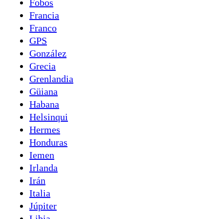
Fobos
Francia
Franco
GPS
González
Grecia
Grenlandia
Güiana
Habana
Helsinqui
Hermes
Honduras
Iemen
Irlanda
Irán
Italia
Júpiter
Libia