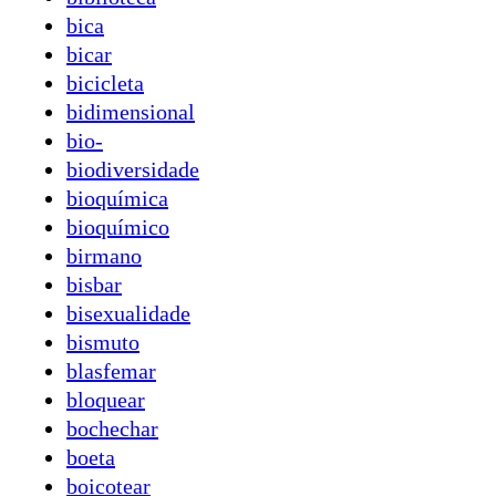
bica
bicar
bicicleta
bidimensional
bio-
biodiversidade
bioquímica
bioquímico
birmano
bisbar
bisexualidade
bismuto
blasfemar
bloquear
bochechar
boeta
boicotear