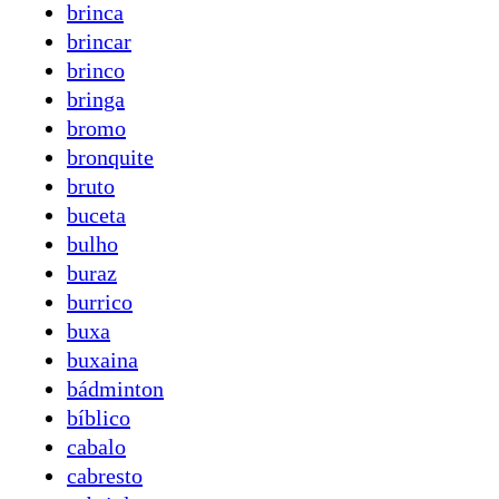
brinca
brincar
brinco
bringa
bromo
bronquite
bruto
buceta
bulho
buraz
burrico
buxa
buxaina
bádminton
bíblico
cabalo
cabresto