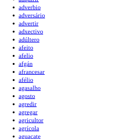
adverbio
adversário
advertir
adxectivo
adúltero
afeito
afelio
afgán
afrancesar
afélio
agasalho
agosto
agredir
agregar
agricultor
agrícola
aguacate