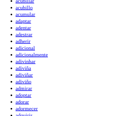
acubillar
acubillo
acumular
adaptar
adentar
adestrar
adherir
adicional
adicionalmente
adivinhar
adiviña
adiviñar
adiviño
admirar
adoptar
adorar
adormecer
adquirir