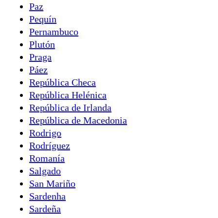
Paz
Pequín
Pernambuco
Plutón
Praga
Páez
República Checa
República Helénica
República de Irlanda
República de Macedonia
Rodrigo
Rodríguez
Romanía
Salgado
San Mariño
Sardenha
Sardeña