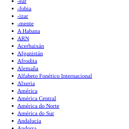
-ear
-fobia
-izar
-mente
A Habana
ARN
Acerbaixán
Afganistán
Afrodita
Alemaña
Alfabeto Fonético Internacional
Alxeria
América
América Central
América do Norte
América do Sur
Andalucía
Andorra