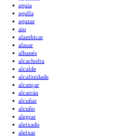
aguia
agulla
aguzar
aio
alambicar
alasar
albanés
alcachofra
alcalde
alcalinidade
alcançar
alcatrán
alcuñar
alcuño
alegrar
aleixado
aleixar