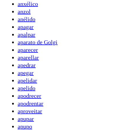
anxélico
anzol
anélido
apagar
apalpar
aparato de Golgi
aparecer
aparellar
apedrar
apegar
apelidar
apelido
apodrecer
apodrentar
aproveitar
apupar
apupo