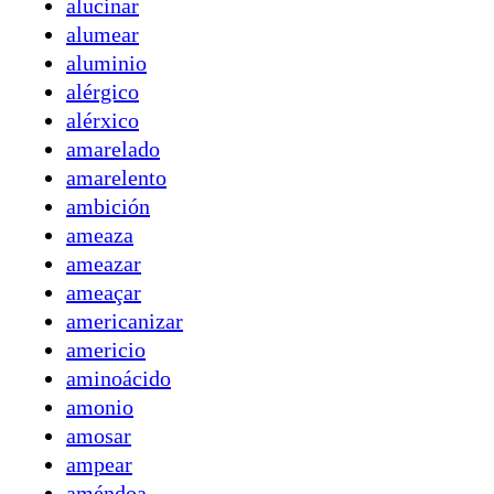
alucinar
alumear
aluminio
alérgico
alérxico
amarelado
amarelento
ambición
ameaza
ameazar
ameaçar
americanizar
americio
aminoácido
amonio
amosar
ampear
améndoa