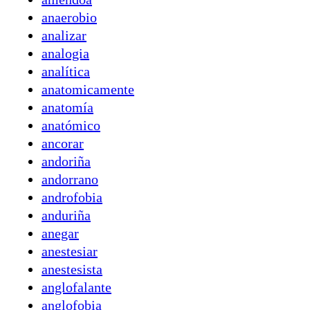
anaerobio
analizar
analogia
analítica
anatomicamente
anatomía
anatómico
ancorar
andoriña
andorrano
androfobia
anduriña
anegar
anestesiar
anestesista
anglofalante
anglofobia