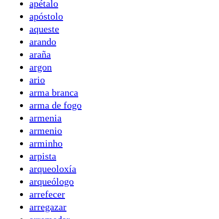
apétalo
apóstolo
aqueste
arando
araña
argon
ario
arma branca
arma de fogo
armenia
armenio
arminho
arpista
arqueoloxía
arqueólogo
arrefecer
arregazar