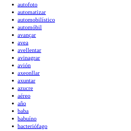
autofoto
automatizar
automobilístico
automóbil
avançar
avea
avellentar
avinagrar
avión
axeonllar
axuntar
azucre
aéreo
año
baba
babuíno
bacteriófago