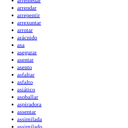
arremedar
arrendar
arrepentir
arrexuntar
arrotar
arácnido
asa
asegurar
asentar
asento
asfaltar
asfalto
asiático
asoballar
aspiradora
assentar
assimilada
assimilado