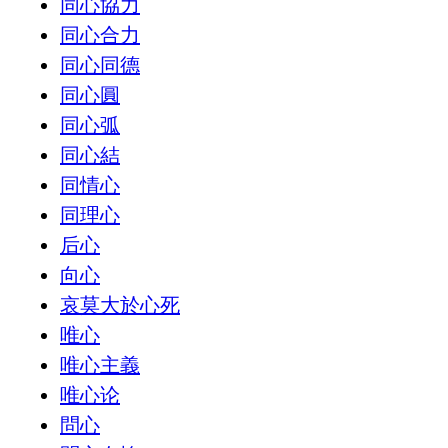
同心協力
同心合力
同心同德
同心圓
同心弧
同心結
同情心
同理心
后心
向心
哀莫大於心死
唯心
唯心主義
唯心论
問心