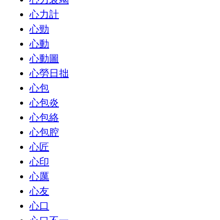
心力計
心勁
心動
心動圖
心勞日拙
心包
心包炎
心包絡
心包腔
心匠
心印
心厲
心友
心口