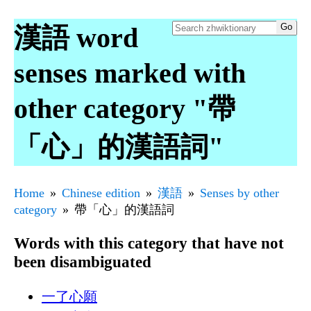
漢語 word
senses marked with
other category "帶
「心」的漢語詞"
Home
Chinese edition
漢語
Senses by other
category
帶「心」的漢語詞
Words with this category that have not
been disambiguated
一了心願