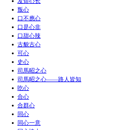
发短心长
叛心
口不應心
口是心非
口甜心辣
古貌古心
可心
史心
司馬昭之心
司馬昭之心——路人皆知
吃心
合心
合群心
同心
同心一意