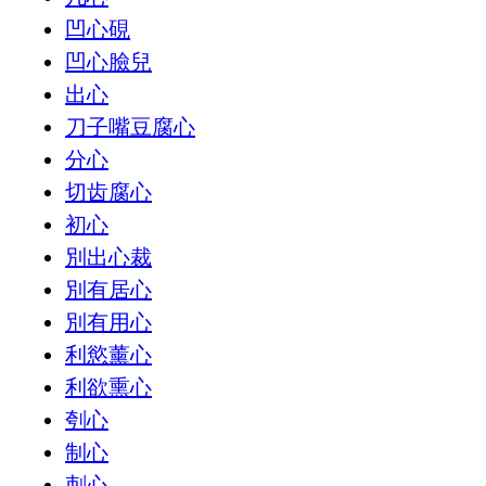
凹心硯
凹心臉兒
出心
刀子嘴豆腐心
分心
切齿腐心
初心
別出心裁
別有居心
別有用心
利慾薰心
利欲熏心
刳心
制心
刺心