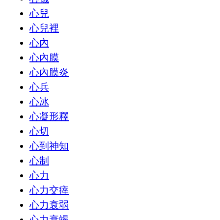
心兒
心兒裡
心內
心內膜
心內膜炎
心兵
心冰
心凝形釋
心切
心到神知
心制
心力
心力交瘁
心力衰弱
心力衰竭