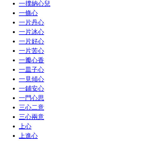
一撲納心兒
一條心
一片丹心
一片冰心
一片好心
一片苦心
一瓣心香
一皿子心
一見傾心
一鋪安心
一門心思
三心二意
三心兩意
上心
上進心