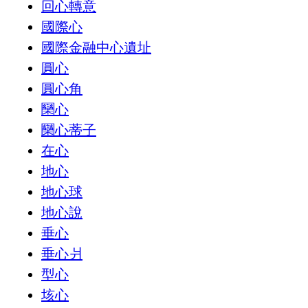
回心轉意
國際心
國際金融中心遺址
圓心
圓心角
圞心
圞心蒂子
在心
地心
地心球
地心說
垂心
垂心爿
型心
垓心