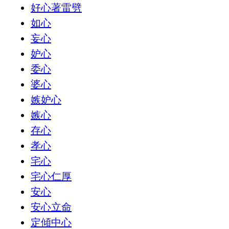
好心著雷劈
如心
妄心
妒心
委心
婆心
嫉妒心
嫉心
存心
孝心
宅心
宅心仁厚
安心
安心立命
定傾中心