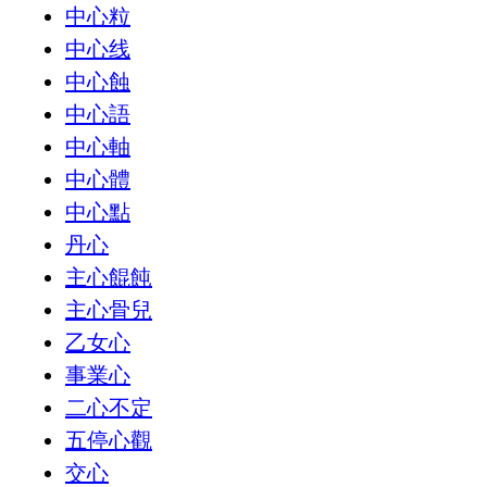
中心粒
中心线
中心蝕
中心語
中心軸
中心體
中心點
丹心
主心餛飩
主心骨兒
乙女心
事業心
二心不定
五停心觀
交心