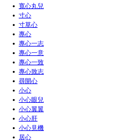
寬心丸兒
寸心
寸草心
專心
專心一志
專心一意
專心一致
專心致志
尋開心
小心
小心眼兒
小心翼翼
小心肝
小心見機
居心