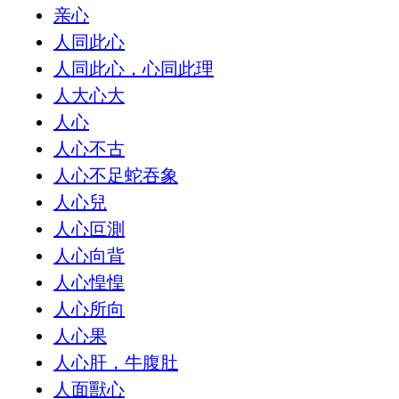
亲心
人同此心
人同此心，心同此理
人大心大
人心
人心不古
人心不足蛇吞象
人心兒
人心叵測
人心向背
人心惶惶
人心所向
人心果
人心肝，牛腹肚
人面獸心