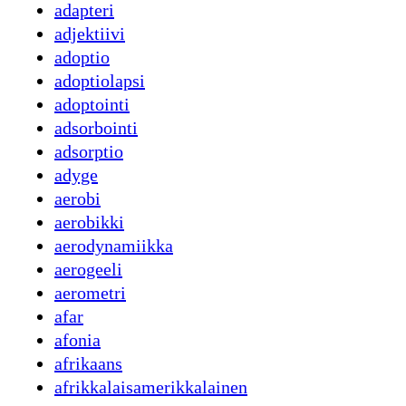
adapteri
adjektiivi
adoptio
adoptiolapsi
adoptointi
adsorbointi
adsorptio
adyge
aerobi
aerobikki
aerodynamiikka
aerogeeli
aerometri
afar
afonia
afrikaans
afrikkalaisamerikkalainen