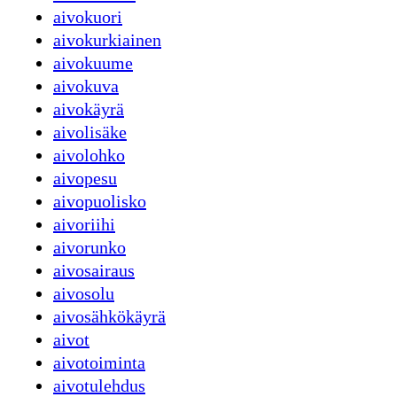
aivokuori
aivokurkiainen
aivokuume
aivokuva
aivokäyrä
aivolisäke
aivolohko
aivopesu
aivopuolisko
aivoriihi
aivorunko
aivosairaus
aivosolu
aivosähkökäyrä
aivot
aivotoiminta
aivotulehdus