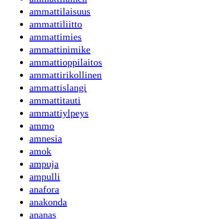
ammattilaisuus
ammattiliitto
ammattimies
ammattinimike
ammattioppilaitos
ammattirikollinen
ammattislangi
ammattitauti
ammattiylpeys
ammo
amnesia
amok
ampuja
ampulli
anafora
anakonda
ananas