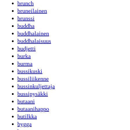
brunch
bruneilainen
brunssi
buddha
buddhalainen
buddhalaisuus
budjetti
burka
burma
bussikuski
bussiliikenne
bussinkuljettaja
bussipysäkki
butaani
butaanihappo
butilkka
bygga