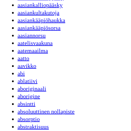
aasiankalliopääsky
aasiankultakutoja
aasiankääpiöhaukka
aasiankääpiösorsa
aasiannorsu
aatelisvaakuna
aatemaailma
aatto
aavikko
abi
ablatiivi
aboriginaali
aborigine
absintti
absoluuttinen nollapiste
absorptio
abstraktisuus