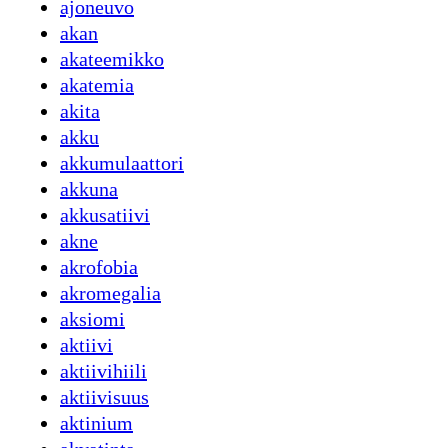
ajoneuvo
akan
akateemikko
akatemia
akita
akku
akkumulaattori
akkuna
akkusatiivi
akne
akrofobia
akromegalia
aksiomi
aktiivi
aktiivihiili
aktiivisuus
aktinium