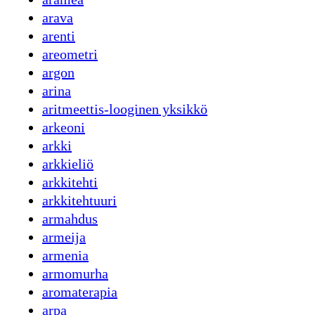
arava
arenti
areometri
argon
arina
aritmeettis-looginen yksikkö
arkeoni
arkki
arkkieliö
arkkitehti
arkkitehtuuri
armahdus
armeija
armenia
armomurha
aromaterapia
arpa