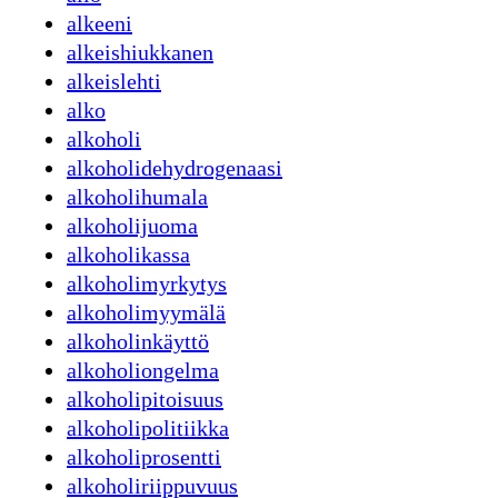
alkeeni
alkeishiukkanen
alkeislehti
alko
alkoholi
alkoholidehydrogenaasi
alkoholihumala
alkoholijuoma
alkoholikassa
alkoholimyrkytys
alkoholimyymälä
alkoholinkäyttö
alkoholiongelma
alkoholipitoisuus
alkoholipolitiikka
alkoholiprosentti
alkoholiriippuvuus