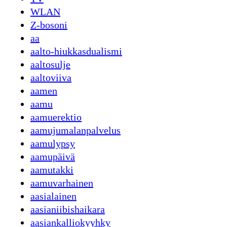
WLAN
Z-bosoni
aa
aalto-hiukkasdualismi
aaltosulje
aaltoviiva
aamen
aamu
aamuerektio
aamujumalanpalvelus
aamulypsy
aamupäivä
aamutakki
aamuvarhainen
aasialainen
aasianiibishaikara
aasiankalliokyyhky