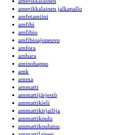
amerikkalainen
amerikkalainen jalkapallo
amfetamiini
amfibi
amfibio
amfibioajoneuvo
amfora
amhara
aminohappo
amk
amma
ammatti
ammattijärjestö
ammattikieli
ammattikirjailija
ammattikoulu
ammattikoulutus
ammattilainen