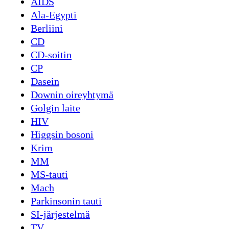
AIDS
Ala-Egypti
Berliini
CD
CD-soitin
CP
Dasein
Downin oireyhtymä
Golgin laite
HIV
Higgsin bosoni
Krim
MM
MS-tauti
Mach
Parkinsonin tauti
SI-järjestelmä
TV