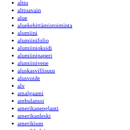
altto
alttoavain
alue
aluekehittämistoiminta
alumiini
alumiinifolio
alumiinioksidi
alumiinipaperi
alumiinivene
aluskasvillisuus
alusvoide
alv
amalgaami
ambulanssi
amerikanenglanti
amerikanleski
amerikium