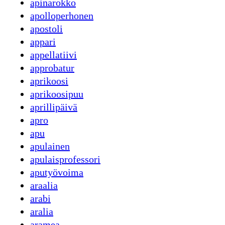
apinarokko
apolloperhonen
apostoli
appari
appellatiivi
approbatur
aprikoosi
aprikoosipuu
aprillipäivä
apro
apu
apulainen
apulaisprofessori
aputyövoima
araalia
arabi
aralia
aramea