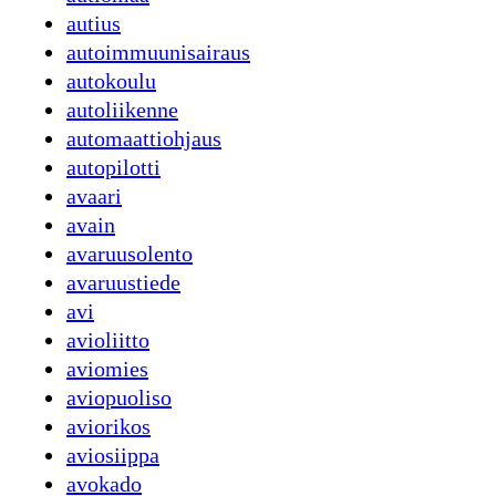
autius
autoimmuunisairaus
autokoulu
autoliikenne
automaattiohjaus
autopilotti
avaari
avain
avaruusolento
avaruustiede
avi
avioliitto
aviomies
aviopuoliso
aviorikos
aviosiippa
avokado