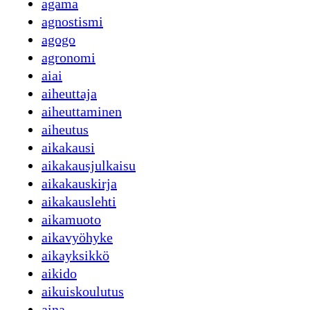
agama
agnostismi
agogo
agronomi
aiai
aiheuttaja
aiheuttaminen
aiheutus
aikakausi
aikakausjulkaisu
aikakauskirja
aikakauslehti
aikamuoto
aikavyöhyke
aikayksikkö
aikido
aikuiskoulutus
aina