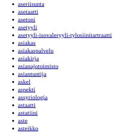
aseriisunta
asetaatti
asetoni
asetyyli
asetyyli-isovaleryyli-tylosiinitartraatti
asiakas
asiakaspalvelu
asiakirja
asianajotoimisto
asiantuntija
askel
aspekti
assyriologia
astaatti
astatiini
aste
asteikko