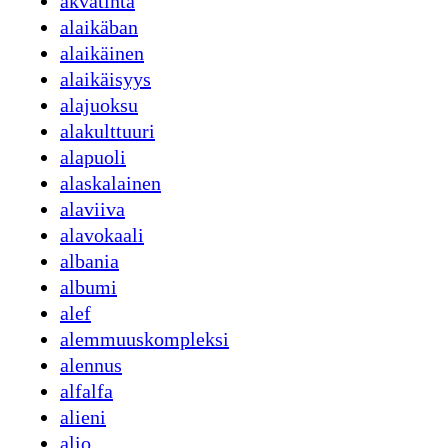
akvatinta
alaikäban
alaikäinen
alaikäisyys
alajuoksu
alakulttuuri
alapuoli
alaskalainen
alaviiva
alavokaali
albania
albumi
alef
alemmuuskompleksi
alennus
alfalfa
alieni
alio