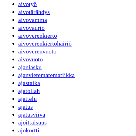
aivotyö
aivotärähdys
aivovamma
aivovaurio
aivoverenkierto
aivoverenkiertohäiriö
aivoverenvuoto
aivovuoto
ajanlasku
ajanvietematematiikka
ajastaika
ajatollah
ajattelu
ajatus
ajatusviiva
ajoittaisuus
ajokortti