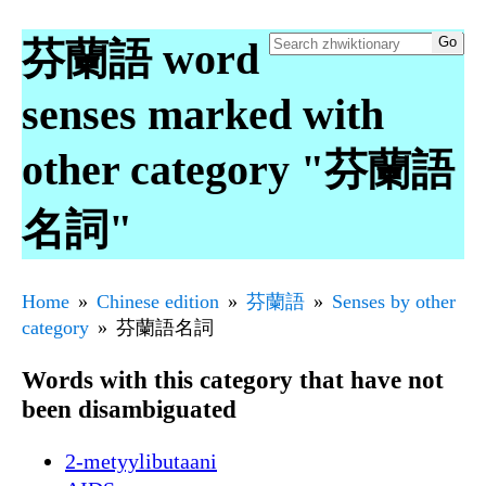
芬蘭語 word
senses marked with
other category "芬蘭語
名詞"
Home
Chinese edition
芬蘭語
Senses by other
category
芬蘭語名詞
Words with this category that have not
been disambiguated
2-metyylibutaani