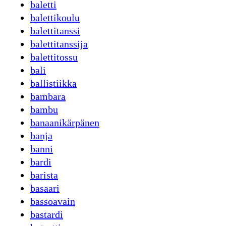
baletti
balettikoulu
balettitanssi
balettitanssija
balettitossu
bali
ballistiikka
bambara
bambu
banaanikärpänen
banja
banni
bardi
barista
basaari
bassoavain
bastardi