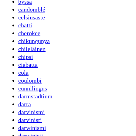
byssa
candomblé
celsiusaste
chatti
cherokee
chikungunya
chileläinen
chipsi
ciabatta
cola
coulombi
cunnilingus
darmstadtium
darra
darvinismi
darvinisti
darwinismi
darwinisti