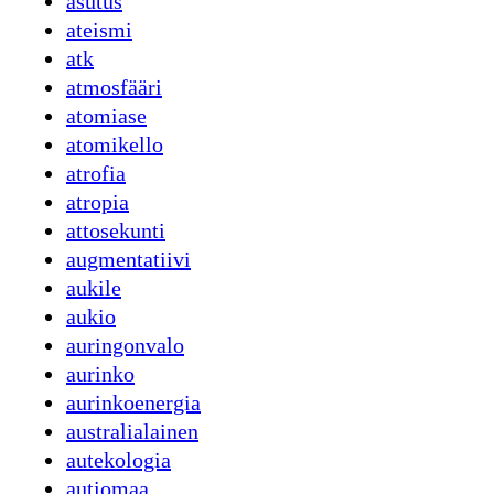
asutus
ateismi
atk
atmosfääri
atomiase
atomikello
atrofia
atropia
attosekunti
augmentatiivi
aukile
aukio
auringonvalo
aurinko
aurinkoenergia
australialainen
autekologia
autiomaa