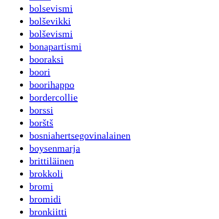
bolsevismi
bolševikki
bolševismi
bonapartismi
booraksi
boori
boorihappo
bordercollie
borssi
borštš
bosniahertsegovinalainen
boysenmarja
brittiläinen
brokkoli
bromi
bromidi
bronkiitti