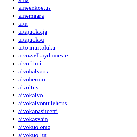
aineenkoetus
ainemäärä
aita
aitajuoksija
aitajuoksu
aito murtoluku
aivo-selkäydinneste
aivofilmi
aivohalvaus
aivohermo
aivoitus
aivokalvo
aivokalvontulehdus
aivokapasiteetti
aivokasvain
aivokuolema
aivokuollut