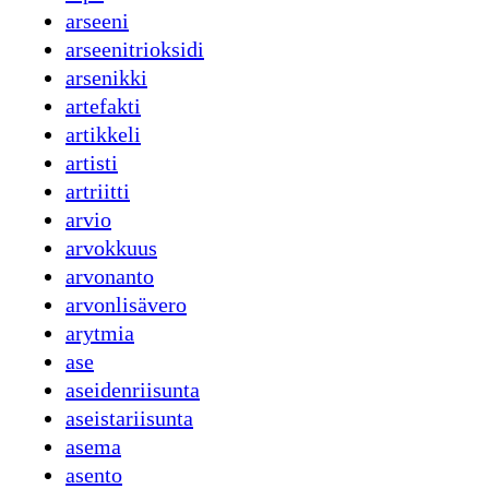
arseeni
arseenitrioksidi
arsenikki
artefakti
artikkeli
artisti
artriitti
arvio
arvokkuus
arvonanto
arvonlisävero
arytmia
ase
aseidenriisunta
aseistariisunta
asema
asento