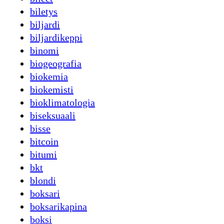
biletys
biljardi
biljardikeppi
binomi
biogeografia
biokemia
biokemisti
bioklimatologia
biseksuaali
bisse
bitcoin
bitumi
bkt
blondi
boksari
boksarikapina
boksi