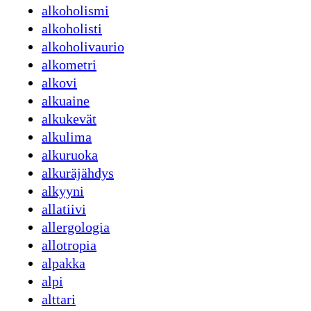
alkoholismi
alkoholisti
alkoholivaurio
alkometri
alkovi
alkuaine
alkukevät
alkulima
alkuruoka
alkuräjähdys
alkyyni
allatiivi
allergologia
allotropia
alpakka
alpi
alttari