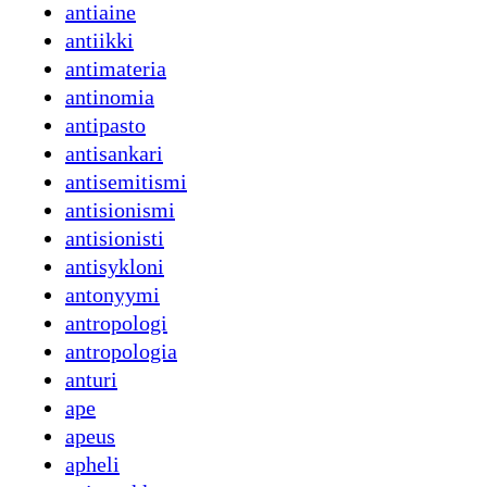
antiaine
antiikki
antimateria
antinomia
antipasto
antisankari
antisemitismi
antisionismi
antisionisti
antisykloni
antonyymi
antropologi
antropologia
anturi
ape
apeus
apheli