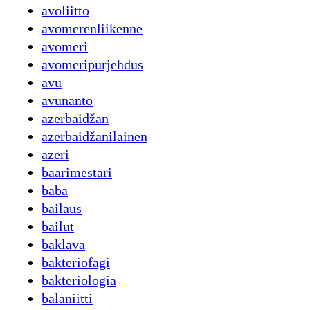
avoliitto
avomerenliikenne
avomeri
avomeripurjehdus
avu
avunanto
azerbaidžan
azerbaidžanilainen
azeri
baarimestari
baba
bailaus
bailut
baklava
bakteriofagi
bakteriologia
balaniitti