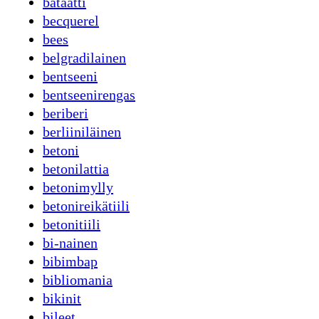
bataatti
becquerel
bees
belgradilainen
bentseeni
bentseenirengas
beriberi
berliiniläinen
betoni
betonilattia
betonimylly
betonireikätiili
betonitiili
bi-nainen
bibimbap
bibliomania
bikinit
bileet