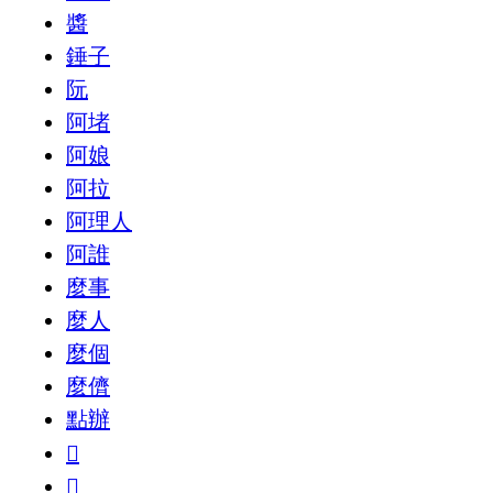
醬
錘子
阮
阿堵
阿娘
阿拉
阿理人
阿誰
麼事
麼人
麼個
麼儕
點辦
𠁈
𠁼