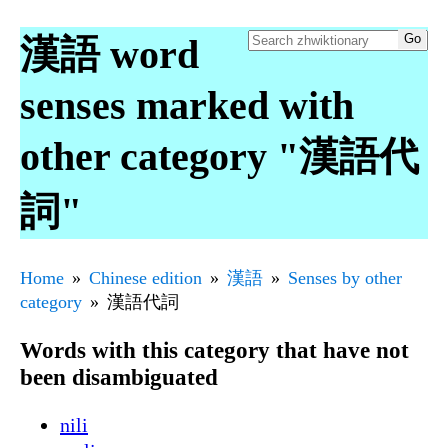
漢語 word
senses marked with
other category "漢語代
詞"
Home
Chinese edition
漢語
Senses by other
category
漢語代詞
Words with this category that have not
been disambiguated
nili