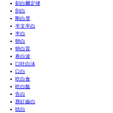
刻白爾定律
剖白
剛白度
半文半白
半白
卵白
卵白質
卷白波
口吐白沫
口白
吃白食
吃白飯
告白
唇紅齒白
唸白