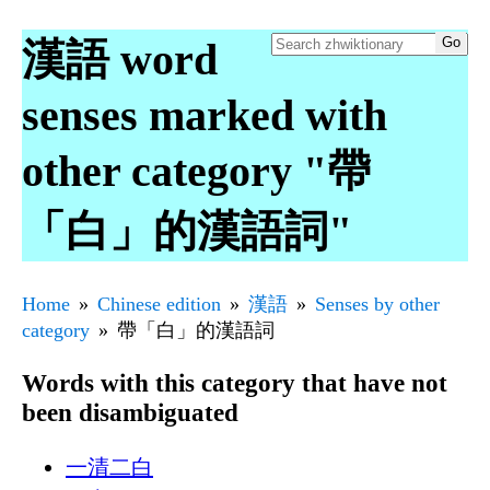
漢語 word
senses marked with
other category "帶
「白」的漢語詞"
Home
Chinese edition
漢語
Senses by other
category
帶「白」的漢語詞
Words with this category that have not
been disambiguated
一清二白