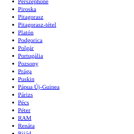
Perszephoné
Piroska
Pitagorasz
Pitagorasz-tétel
Platón
Podgorica
Polgár
Portugália
Pozsony
Prága
Puskin
Pápua Új-Guinea
Párizs
Pécs
Péter
RAM
Renáta
Rijád