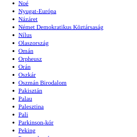
Noé
Nyugat-Európa
Názáret
Német Demokratikus Köztársaság
Nílus
Olaszország
Omán
Orpheusz
Orán
Oszkár
Oszmán Birodalom
Pakisztán
Palau
Palesztina
Pali
Parkinson-kór
Peking