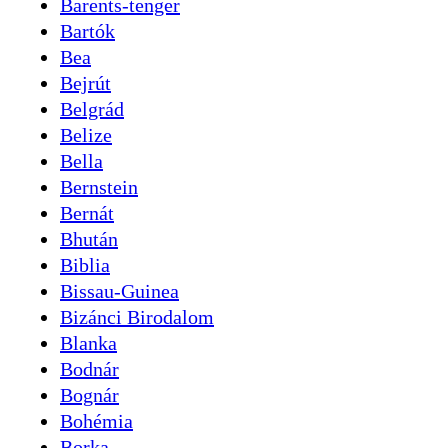
Barents-tenger
Bartók
Bea
Bejrút
Belgrád
Belize
Bella
Bernstein
Bernát
Bhután
Biblia
Bissau-Guinea
Bizánci Birodalom
Blanka
Bodnár
Bognár
Bohémia
Borka