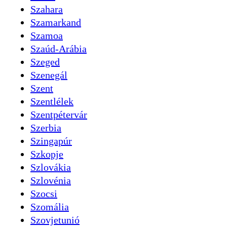
Szahara
Szamarkand
Szamoa
Szaúd-Arábia
Szeged
Szenegál
Szent
Szentlélek
Szentpétervár
Szerbia
Szingapúr
Szkopje
Szlovákia
Szlovénia
Szocsi
Szomália
Szovjetunió