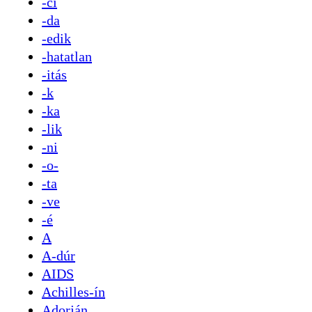
-ci
-da
-edik
-hatatlan
-itás
-k
-ka
-lik
-ni
-o-
-ta
-ve
-é
A
A-dúr
AIDS
Achilles-ín
Adorján