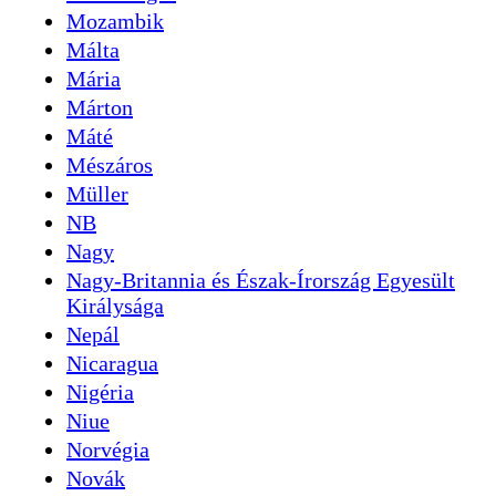
Mozambik
Málta
Mária
Márton
Máté
Mészáros
Müller
NB
Nagy
Nagy-Britannia és Észak-Írország Egyesült
Királysága
Nepál
Nicaragua
Nigéria
Niue
Norvégia
Novák