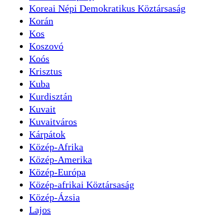
Koreai Népi Demokratikus Köztársaság
Korán
Kos
Koszovó
Koós
Krisztus
Kuba
Kurdisztán
Kuvait
Kuvaitváros
Kárpátok
Közép-Afrika
Közép-Amerika
Közép-Európa
Közép-afrikai Köztársaság
Közép-Ázsia
Lajos