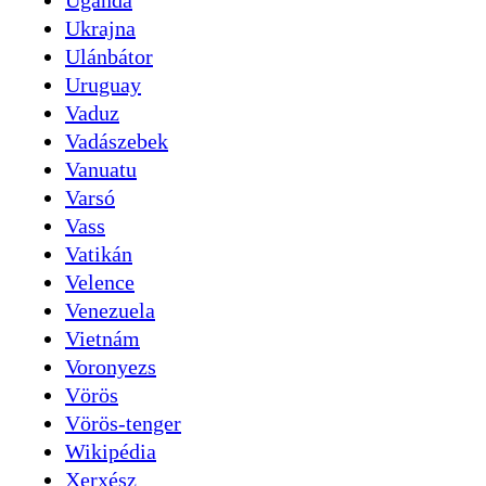
Uganda
Ukrajna
Ulánbátor
Uruguay
Vaduz
Vadászebek
Vanuatu
Varsó
Vass
Vatikán
Velence
Venezuela
Vietnám
Voronyezs
Vörös
Vörös-tenger
Wikipédia
Xerxész