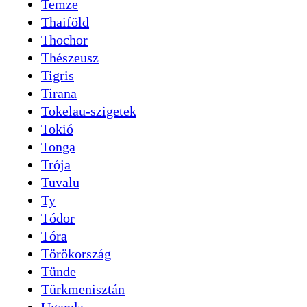
Temze
Thaiföld
Thochor
Thészeusz
Tigris
Tirana
Tokelau-szigetek
Tokió
Tonga
Trója
Tuvalu
Ty
Tódor
Tóra
Törökország
Tünde
Türkmenisztán