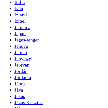
Itália
Iván
Izland
Izrael
Jamaica
Japán
Jeges-tenger
Jehova
Jemen
Jenyiszej
Jereván
Jordán
Jordánia
János
Jáva
Jézus
Jézus Krisztus