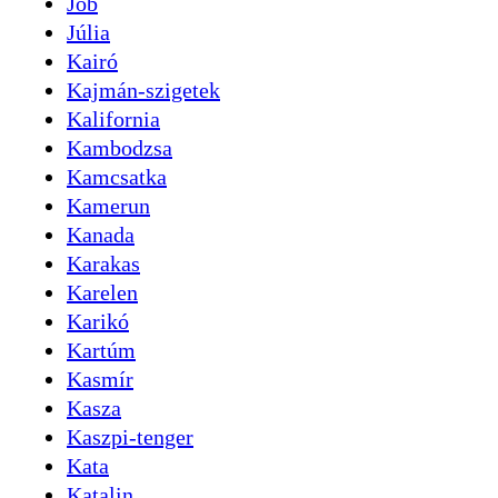
Jób
Júlia
Kairó
Kajmán-szigetek
Kalifornia
Kambodzsa
Kamcsatka
Kamerun
Kanada
Karakas
Karelen
Karikó
Kartúm
Kasmír
Kasza
Kaszpi-tenger
Kata
Katalin