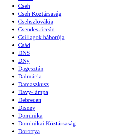
Cseh
Cseh Köztársaság
Csehszlovákia
Csendes-óceán
Csillagok háborúja
Csád
DNS
DNy
Dagesztán
Dalmácia
Damaszkusz
Davy-lámpa
Debrecen
Disney
Dominika
Dominikai Köztársaság
Dorottya