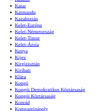
Katar
Katmandu
Kazahsztán
Kelet-Európa
Kelet-Németország
Kelet-Timor
Kelet-Ázsia
Kenya
Kijev
Kirgizisztán
Kiribati
Klára
Kongó
Kongói Demokratikus Köztársaság
Kongói Köztársaság
Konrád
Konstantinápoly