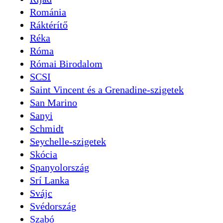
Románia
Ráktérítő
Réka
Róma
Római Birodalom
SCSI
Saint Vincent és a Grenadine-szigetek
San Marino
Sanyi
Schmidt
Seychelle-szigetek
Skócia
Spanyolország
Srí Lanka
Svájc
Svédország
Szabó