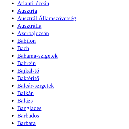
Atlanti-óceán
Ausztria
Ausztrál Államszövetség
Ausztrália
Azerbajdzsán
Babilon
Bach
Bahama-szigetek
Bahrein
Bajkál-tó
Baktérítő
Baleár-szigetek
Balkán
Balázs
Banglades
Barbados
Barbara