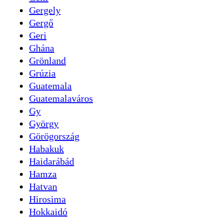
Gergely
Gergő
Geri
Ghána
Grönland
Grúzia
Guatemala
Guatemalaváros
Gy
György
Görögország
Habakuk
Haidarábád
Hamza
Hatvan
Hirosima
Hokkaidó