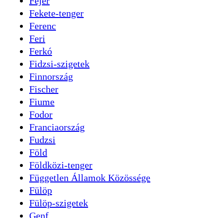
Fejér
Fekete-tenger
Ferenc
Feri
Ferkó
Fidzsi-szigetek
Finnország
Fischer
Fiume
Fodor
Franciaország
Fudzsi
Föld
Földközi-tenger
Független Államok Közössége
Fülöp
Fülöp-szigetek
Genf