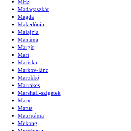
MHz
Madagaszkár
Magda
Makedónia
Malajzia
Manáma
Margit
Mari
Mariska
Markov-lánc
Marokkó
Marrákes
Marshall-szigetek
Marx
Matus
Mauritánia
Mekong
Mercédesz