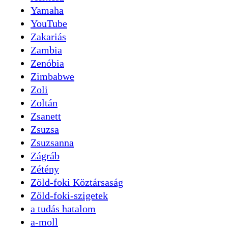
Yamaha
YouTube
Zakariás
Zambia
Zenóbia
Zimbabwe
Zoli
Zoltán
Zsanett
Zsuzsa
Zsuzsanna
Zágráb
Zétény
Zöld-foki Köztársaság
Zöld-foki-szigetek
a tudás hatalom
a-moll