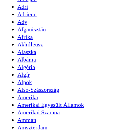
Adri
Adrienn
Ady
Afganisztán
Afrika
Akhilleusz
Alaszka
Albánia
Algéria
Algír
Alpok
Alsó-Szászország
Amerika
Amerikai Egyesült Államok
Amerikai Szamoa
Ammán
Amszterdam