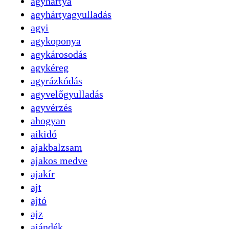
agyhártya
agyhártyagyulladás
agyi
agykoponya
agykárosodás
agykéreg
agyrázkódás
agyvelőgyulladás
agyvérzés
ahogyan
aikidó
ajakbalzsam
ajakos medve
ajakír
ajt
ajtó
ajz
ajándék