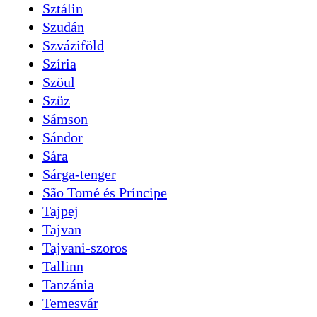
Sztálin
Szudán
Szváziföld
Szíria
Szöul
Szüz
Sámson
Sándor
Sára
Sárga-tenger
São Tomé és Príncipe
Tajpej
Tajvan
Tajvani-szoros
Tallinn
Tanzánia
Temesvár