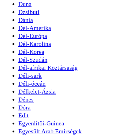
Duna
Dzsibuti
Dánia
Dél-Amerika
Dél-Európa
Dél-Karolina
Dél-Korea
Dél-Szudán
Dél-afrikai Köztársaság
Déli-sark
Déli-óceán
Délkelet-Ázsia
Dénes
Dóra
Edit
Egyenlítői-Guinea
Egyesült Arab Emírségek