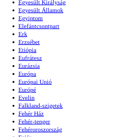
Egyesült Királyság
Egyesült Államok
Egyiptom
Elefántcsontpart
Erk
Erzsébet
Etiópia
Eufrátesz
Eurázsia
Európa
Európai Unió
Európé
Evelin
Falkland-szigetek
Fehér Ház
Fehér-tenger
Fehéroroszország