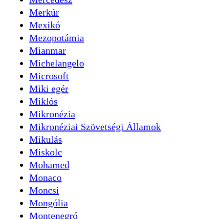
Merkúr
Mexikó
Mezopotámia
Mianmar
Michelangelo
Microsoft
Miki egér
Miklós
Mikronézia
Mikronéziai Szövetségi Államok
Mikulás
Miskolc
Mohamed
Monaco
Moncsi
Mongólia
Montenegró