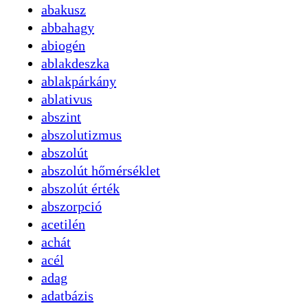
abakusz
abbahagy
abiogén
ablakdeszka
ablakpárkány
ablativus
abszint
abszolutizmus
abszolút
abszolút hőmérséklet
abszolút érték
abszorpció
acetilén
achát
acél
adag
adatbázis