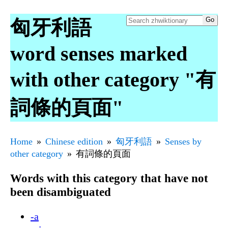
匈牙利語
word senses marked
with other category "有
詞條的頁面"
Home
Chinese edition
匈牙利語
Senses by
other category
有詞條的頁面
Words with this category that have not
been disambiguated
-a