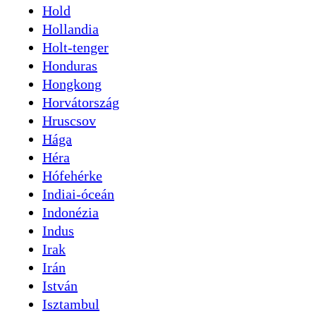
Hold
Hollandia
Holt-tenger
Honduras
Hongkong
Horvátország
Hruscsov
Hága
Héra
Hófehérke
Indiai-óceán
Indonézia
Indus
Irak
Irán
István
Isztambul