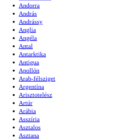
Andorra
András
Andrássy
Anglia
Angéla
Antal
Antarktika
Antigua
Apollón
Arab-félsziget
Argentína
Arisztotelész
Artúr
Arábia
Asszíria
Asztalos
Asztana