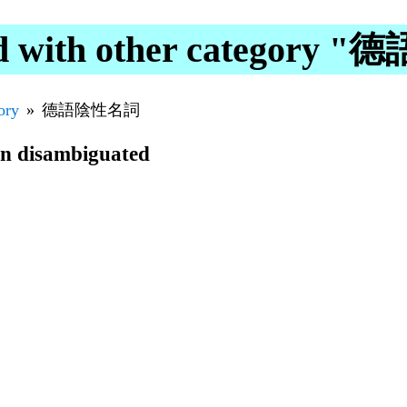
ed with other categor
ory
德語陰性名詞
en disambiguated