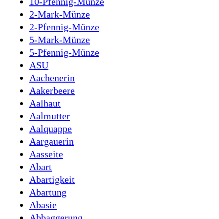
10-Pfennig-Münze
2-Mark-Münze
2-Pfennig-Münze
5-Mark-Münze
5-Pfennig-Münze
ASU
Aachenerin
Aakerbeere
Aalhaut
Aalmutter
Aalquappe
Aargauerin
Aasseite
Abart
Abartigkeit
Abartung
Abasie
Abbaggerung