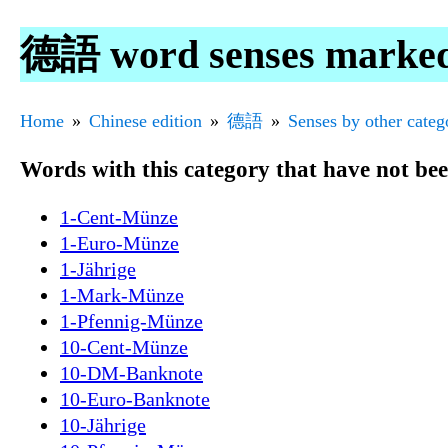
德語 word senses mark
Home
Chinese edition
德語
Senses by other categ
Words with this category that have not be
1-Cent-Münze
1-Euro-Münze
1-Jährige
1-Mark-Münze
1-Pfennig-Münze
10-Cent-Münze
10-DM-Banknote
10-Euro-Banknote
10-Jährige