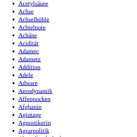
Acetylsäure
Achse
Achselhöhle
Achtelnote
Achäne
Acidität
Adamec
Adametz
Addition
Adele
Adware
Aerodynamik
Affenpocken
Afghanin
Agiotage
Agnostikerin
Agrarpolitik