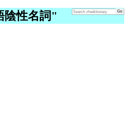
y "德語陰性名詞"