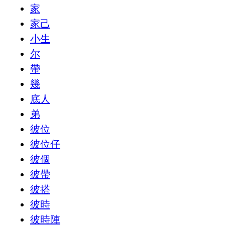
家
家己
小生
尔
帶
幾
底人
弟
彼位
彼位仔
彼個
彼帶
彼搭
彼時
彼時陣