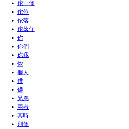
佗一個
佗位
佗落
佗落仔
你
你們
你我
侬
個人
僕
儂
兄弟
兩者
其時
別個