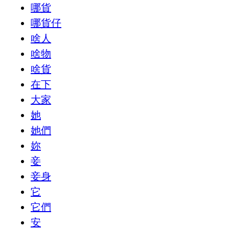
哪貨
哪貨仔
啥人
啥物
啥貨
在下
大家
她
她們
妳
妾
妾身
它
它們
安