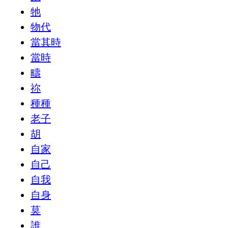
牠
物代
當其時
當時
疇
祢
種種
老子
胡
自家
自己
自我
自身
莫
誰