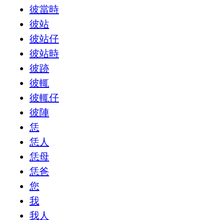
彼當時
彼站
彼站仔
彼站時
彼跡
彼輒
彼輒仔
彼陣
恁
恁人
恁母
恁爸
您
我
我人