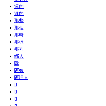
遐的
遮的
那些
那個
那時
那樣
那裡
鄙人
阮
阿娘
阿理人
𠁈
𠁼
𠱰