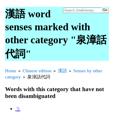
漢語 word
senses marked with
other category "泉漳話
代詞"
Home
Chinese edition
漢語
Senses by other
category
泉漳話代詞
Words with this category that have not
been disambiguated
ㄋ