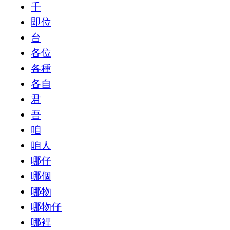
千
即位
台
各位
各種
各自
君
吾
咱
咱人
哪仔
哪個
哪物
哪物仔
哪裡