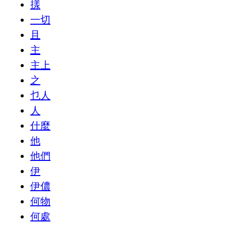
㨾
一切
且
主
主上
之
乜人
人
什麼
他
他們
伊
伊儂
何物
何處