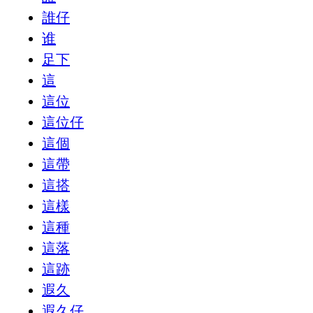
誰仔
谁
足下
這
這位
這位仔
這個
這帶
這搭
這樣
這種
這落
這跡
遐久
遐久仔