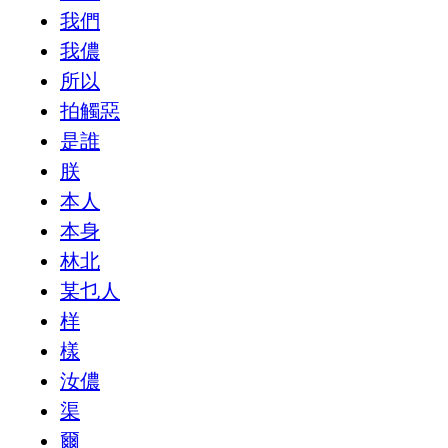
我們
我儂
所以
拍觸惡
是誰
朕
本人
本身
林北
某乜人
样
樣
汝儂
渠
爾