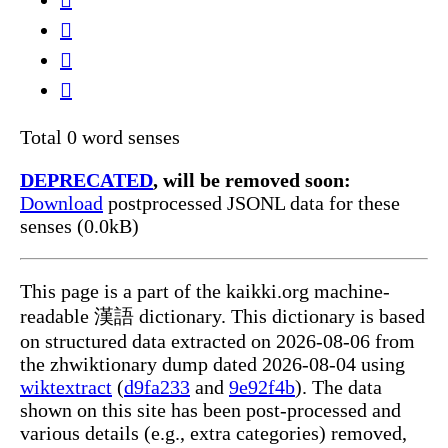
𠺞
𡦼
𪜶
𲓖
Total 0 word senses
DEPRECATED
, will be removed soon:
Download
postprocessed JSONL data for these
senses (0.0kB)
This page is a part of the kaikki.org machine-
readable 漢語 dictionary. This dictionary is based
on structured data extracted on 2026-08-06 from
the zhwiktionary dump dated 2026-08-04 using
wiktextract
(
d9fa233
and
9e92f4b
). The data
shown on this site has been post-processed and
various details (e.g., extra categories) removed,