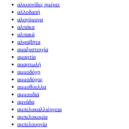
αλκυονίδες ημέρες
αλλοδαπή
αλογόμυγα
αλπάκα
αλπακά
αλφαβήτα
αμαξοστοιχία
αμαρτία
αμαρτωλή
αμμοδόχη
αμμοδόχος
αμμοθύελλα
αμμουδιά
αμνάδα
αμπελοκαλλιέργεια
αμπελοκομία
αμπελουργία