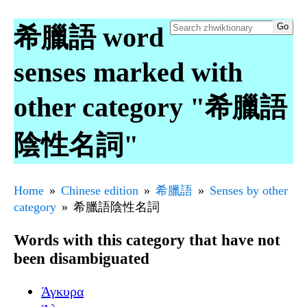
希臘語 word
senses marked with
other category "希臘語
陰性名詞"
Home
Chinese edition
希臘語
Senses by other
category
希臘語陰性名詞
Words with this category that have not
been disambiguated
Άγκυρα