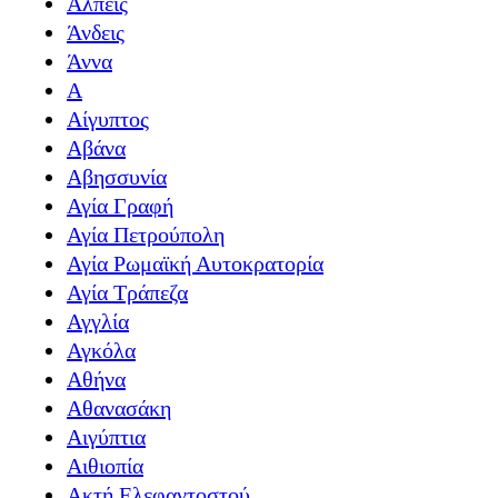
Άλπεις
Άνδεις
Άννα
Α
Αίγυπτος
Αβάνα
Αβησσυνία
Αγία Γραφή
Αγία Πετρούπολη
Αγία Ρωμαϊκή Αυτοκρατορία
Αγία Τράπεζα
Αγγλία
Αγκόλα
Αθήνα
Αθανασάκη
Αιγύπτια
Αιθιοπία
Ακτή Ελεφαντοστού