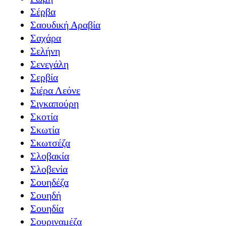
Σέρβα
Σαουδική Αραβία
Σαχάρα
Σελήνη
Σενεγάλη
Σερβία
Σιέρα Λεόνε
Σιγκαπούρη
Σκοτία
Σκωτία
Σκωτσέζα
Σλοβακία
Σλοβενία
Σουηδέζα
Σουηδή
Σουηδία
Σουριναμέζα