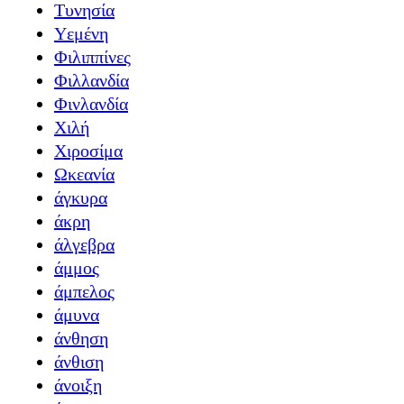
Τυνησία
Υεμένη
Φιλιππίνες
Φιλλανδία
Φινλανδία
Χιλή
Χιροσίμα
Ωκεανία
άγκυρα
άκρη
άλγεβρα
άμμος
άμπελος
άμυνα
άνθηση
άνθιση
άνοιξη