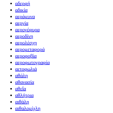
αδερφή
αδικία
αεράμυνα
αεργία
αερογέφυρα
αεροδίνη
αερολέσχη
αερομεταφορά
αεροφοβία
αεροφωτογραφία
αετοφωλιά
αθάλη
αθανασία
αθεΐα
αθλήτρια
αιθάλη
αιθαλομίχλη