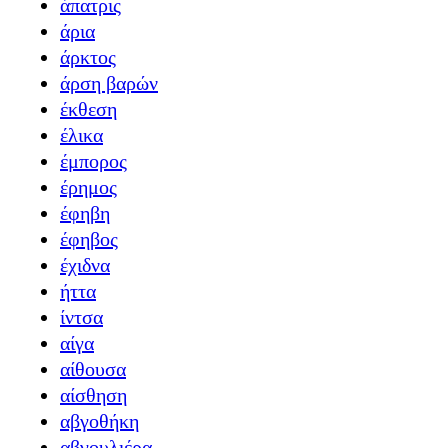
άπατρις
άρια
άρκτος
άρση βαρών
έκθεση
έλικα
έμπορος
έρημος
έφηβη
έφηβος
έχιδνα
ήττα
ίντσα
αίγα
αίθουσα
αίσθηση
αβγοθήκη
αβγουλιέρα