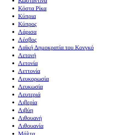
Κωσταντίνα
Κόστα Ρίκα
Κύπρια
Κύπρος
Λάρισα
Λέσβος
Λαϊκή Δημοκρατία του Κονγκό
Λετονή
Λετονία
Λεττονία
Λευκορωσία
Λευκωσία
Λευτεριά
Λιβερία
Λιβύη
Λιθουανή
Λιθουανία
Μάλτα