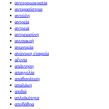
αντιτρομοκρατία
αντιφασίστρια
αντιύλη
αντρεία
αντρειά
αντρειοσύνη
ανυπακοή
ανωνυμία
ανώνυμη εταιρεία
αξενία
απάντηση
απαγγελία
απαθανάτιση
απαλάμη
απιδιά
απλοϊκότητα
αποβάθρα