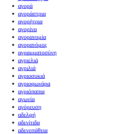
αγορά
αγοράστρια
αγορήτρια
αγορίνα
αγορανομία
αγορανόμος
αγραμματοσύνη
αγριελιά
αγριλιά
αγριοσυκιά
αγριοφωνάρα
αγριόπαπια
αγωνία
αγόρευση
αδελφή
αδενίτιδα
αδενοπάθεια