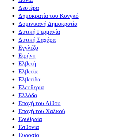
Δευτέρα
Δημοκρατία του Κονγκό
Δομινικανή Δημοκρατία
Δυτική Γερμανία
Δυτική Σαχάρα
Εγγλέζα
Ειρήνη
Ελβετή
Ελβετία
Ελβετίδα
Ελευθερία
Ελλάδα
Εποχή του Λίθου
Εποχή του Χαλκού
Ερυθραία
Εσθονία
Ευρασία