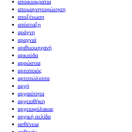
αποικιοκρατία
απομαγνητοφώνηση
αποξένωση
απόσταξη
αράχνη
αραχνιά
αριθμομηχανή
αρκούδα
αρρώστια
αρτοποιός
αρτοπώλισσα
αρχή
αρχαιότητα
αρχειοθήκη
αρχειοφύλακας
αρχική σελίδα
ασθένεια
ασθενής