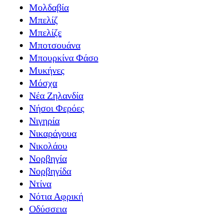
Μολδαβία
Μπελίζ
Μπελίζε
Μποτσουάνα
Μπουρκίνα Φάσο
Μυκήνες
Μόσχα
Νέα Ζηλανδία
Νήσοι Φερόες
Νιγηρία
Νικαράγουα
Νικολάου
Νορβηγία
Νορβηγίδα
Ντίνα
Νότια Αφρική
Οδύσσεια