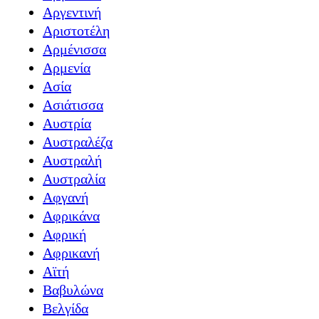
Αργεντινή
Αριστοτέλη
Αρμένισσα
Αρμενία
Ασία
Ασιάτισσα
Αυστρία
Αυστραλέζα
Αυστραλή
Αυστραλία
Αφγανή
Αφρικάνα
Αφρική
Αφρικανή
Αϊτή
Βαβυλώνα
Βελγίδα