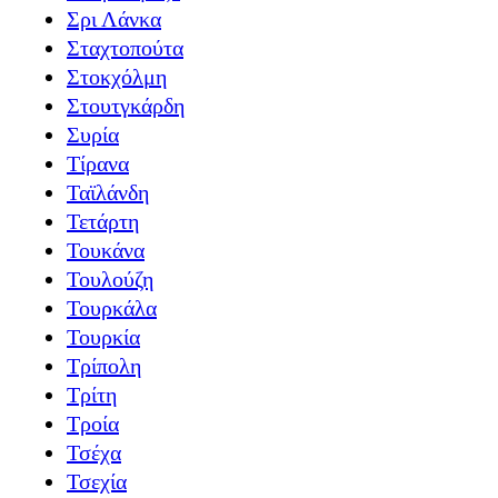
Σρι Λάνκα
Σταχτοπούτα
Στοκχόλμη
Στουτγκάρδη
Συρία
Τίρανα
Ταϊλάνδη
Τετάρτη
Τουκάνα
Τουλούζη
Τουρκάλα
Τουρκία
Τρίπολη
Τρίτη
Τροία
Τσέχα
Τσεχία