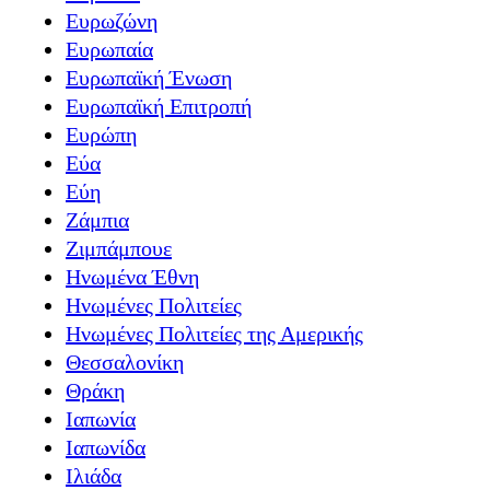
Ευρωζώνη
Ευρωπαία
Ευρωπαϊκή Ένωση
Ευρωπαϊκή Επιτροπή
Ευρώπη
Εύα
Εύη
Ζάμπια
Ζιμπάμπουε
Ηνωμένα Έθνη
Ηνωμένες Πολιτείες
Ηνωμένες Πολιτείες της Αμερικής
Θεσσαλονίκη
Θράκη
Ιαπωνία
Ιαπωνίδα
Ιλιάδα