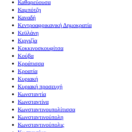
Καθαρεύουσα
Καμπότζη
Καναδή
Κεντροαφρικανική Δημοκρατία
Κεϋλάνη
Κιργιζία
Κοκκινοσκουφίτσα
Κούβα
Κροάτισσα
Κροατία
Κυριακή
Κυριακή προσευχή
Κωνσταντία
Κωνσταντίνα
Κωνσταντινουπολίτισσα
Κωνσταντινούπολη
Κωνσταντινούπολις