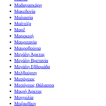
Μαδαγασκάρη
Μακεδονία
Μαλαισία
Μαλτέζα
Μαρξ
Μαροκινή
Μαυριτανία
Μαυροβούνια
Μεγάλη Άρκτος
Μεγάλη Βρετανία
Μεγάλη Εβδομάδα
Μελβούρνη
Μεσόγειος
Μεσόγειος Θάλασσα
Μικρή Άρκτος
Μογγολία
Μοζαμβίκη