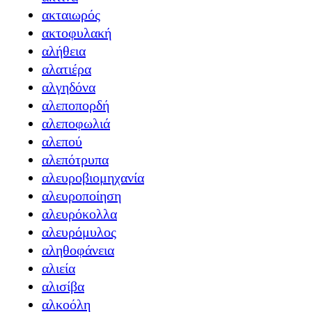
ακταιωρός
ακτοφυλακή
αλήθεια
αλατιέρα
αλγηδόνα
αλεποπορδή
αλεποφωλιά
αλεπού
αλεπότρυπα
αλευροβιομηχανία
αλευροποίηση
αλευρόκολλα
αλευρόμυλος
αληθοφάνεια
αλιεία
αλισίβα
αλκοόλη