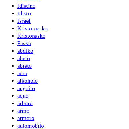
Idistino
Idisto
Israel
Kristo-nasko
Kristonasko
Pasko
abdiko
abelo
abieto
aero
alkoholo
anguilo
aquo
arboro
armo
armoro
automobilo