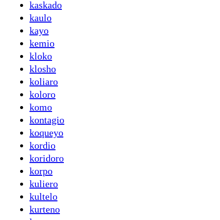
kaskado
kaulo
kayo
kemio
kloko
klosho
koliaro
koloro
komo
kontagio
koqueyo
kordio
koridoro
korpo
kuliero
kultelo
kurteno