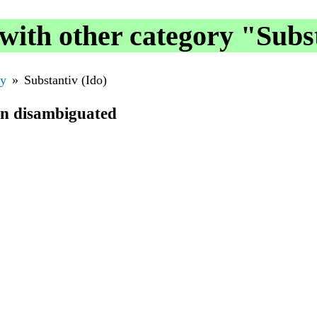
ith other category "Subst
ry
Substantiv (Ido)
en disambiguated