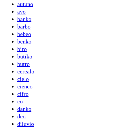
autuno
avo
banko
barbo
bebeo
benko
biro
butiko
butro
cerealo
cielo
cienco
cifro
co
danko
deo
diluvio