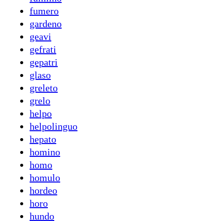
fumero
gardeno
geavi
gefrati
gepatri
glaso
greleto
grelo
helpo
helpolinguo
hepato
homino
homo
homulo
hordeo
horo
hundo