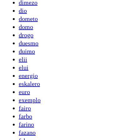
dimezo
dio
dometo
domo
drogo
duesmo
duimo
elii
elui
energio
eskalero
euro
exemplo
fairo
farbo
farino
fazano