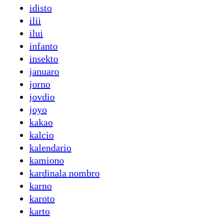
idisto
ilii
ilui
infanto
insekto
januaro
jorno
jovdio
joyo
kakao
kalcio
kalendario
kamiono
kardinala nombro
karno
karoto
karto