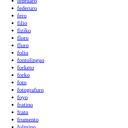
februaro
federuro
fero
filio
fiziko
floro
fluro
folio
fontolinguo
forketo
forko
foto
fotografuro
foyo
fratino
frato
frumento
fulmino