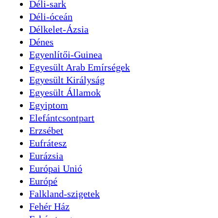
Déli-sark
Déli-óceán
Délkelet-Ázsia
Dénes
Egyenlítői-Guinea
Egyesült Arab Emírségek
Egyesült Királyság
Egyesült Államok
Egyiptom
Elefántcsontpart
Erzsébet
Eufrátesz
Eurázsia
Európai Unió
Európé
Falkland-szigetek
Fehér Ház