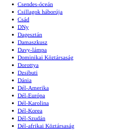
Csendes-óceán
Csillagok háborúja
Csád
DNy
Dagesztán
Damaszkusz
Davy-lámpa
Dominikai Köztársaság
Dorottya
Dzsibuti
Dánia
Dél-Amerika
Dél-Európa
Dél-Karolina
Dél-Korea
Dél-Szudán
Dél-afrikai Köztársaság