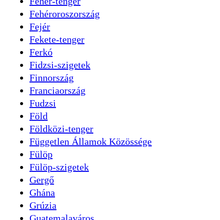
Fehér-tenger
Fehéroroszország
Fejér
Fekete-tenger
Ferkó
Fidzsi-szigetek
Finnország
Franciaország
Fudzsi
Föld
Földközi-tenger
Független Államok Közössége
Fülöp
Fülöp-szigetek
Gergő
Ghána
Grúzia
Guatemalaváros