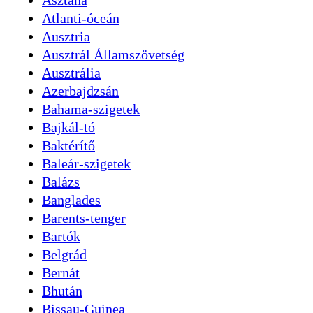
Asztana
Atlanti-óceán
Ausztria
Ausztrál Államszövetség
Ausztrália
Azerbajdzsán
Bahama-szigetek
Bajkál-tó
Baktérítő
Baleár-szigetek
Balázs
Banglades
Barents-tenger
Bartók
Belgrád
Bernát
Bhután
Bissau-Guinea