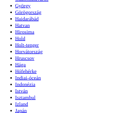
György
Görögország
Haidarábád
Hatvan
Hirosima
Hold
Holt-tenger
Horvátország
Hruscsov
Hága
Hófehérke
Indiai-óceán
Indonézia
István
Isztambul
Izland
Japán