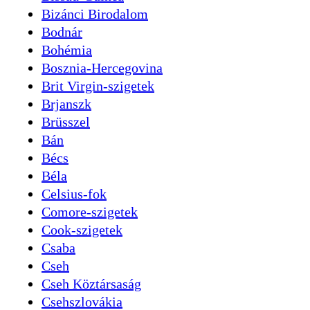
Bizánci Birodalom
Bodnár
Bohémia
Bosznia-Hercegovina
Brit Virgin-szigetek
Brjanszk
Brüsszel
Bán
Bécs
Béla
Celsius-fok
Comore-szigetek
Cook-szigetek
Csaba
Cseh
Cseh Köztársaság
Csehszlovákia