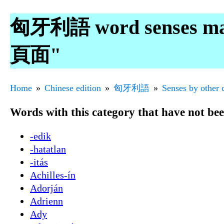
匈牙利語 word senses ma
頁面"
Home
Chinese edition
匈牙利語
Senses by other 
Words with this category that have not be
-edik
-hatatlan
-itás
Achilles-ín
Adorján
Adrienn
Ady