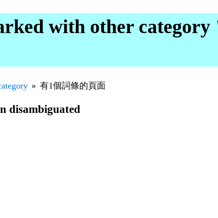
rked with other categ
category
有1個詞條的頁面
en disambiguated