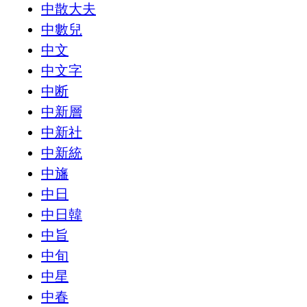
中散大夫
中數兒
中文
中文字
中断
中新層
中新社
中新統
中旛
中日
中日韓
中旨
中旬
中星
中春