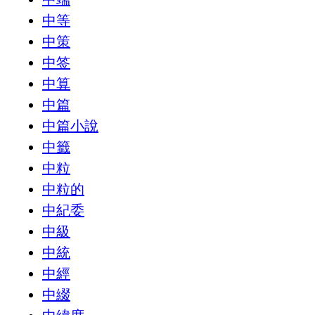
中等
中策
中签
中算
中篇
中篇小說
中籤
中粒
中粒的
中紀委
中級
中統
中經
中綴