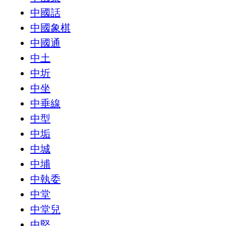
中國話
中國象棋
中國通
中土
中圻
中坐
中垂線
中型
中垢
中城
中埔
中執委
中堂
中堂兒
中堅