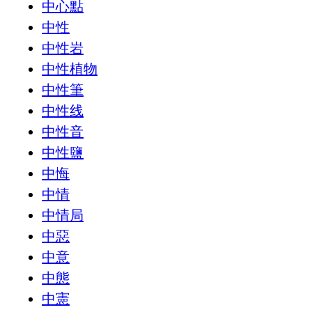
中心點
中性
中性岩
中性植物
中性筆
中性线
中性音
中性鹽
中悔
中情
中情局
中惡
中意
中態
中憲