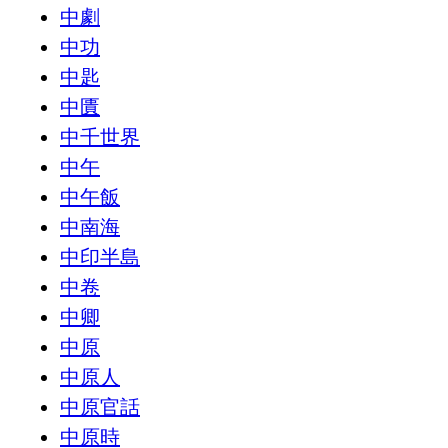
中劇
中功
中匙
中匱
中千世界
中午
中午飯
中南海
中印半島
中卷
中卿
中原
中原人
中原官話
中原時