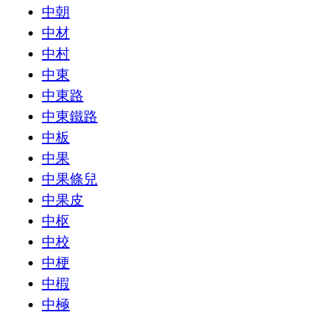
中朝
中材
中村
中東
中東路
中東鐵路
中板
中果
中果條兒
中果皮
中枢
中校
中梗
中椵
中極