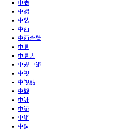
中表
中裙
中裝
中西
中西合璧
中見
中見人
中規中矩
中視
中視點
中觀
中計
中詔
中詗
中詞