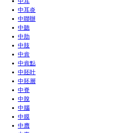
中耳
中耳炎
中聯辦
中聽
中肋
中肢
中肯
中肯點
中胚叶
中胚層
中脊
中脫
中腦
中膜
中膺