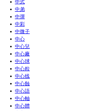
中式
中弟
中彈
中彩
中微子
中心
中心兒
中心廠
中心球
中心粒
中心线
中心蝕
中心語
中心軸
中心體