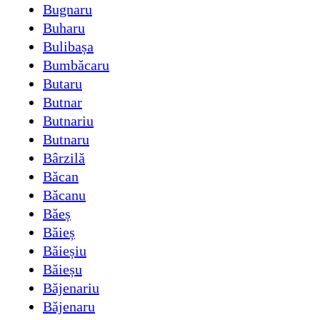
Bugnaru
Buharu
Bulibașa
Bumbăcaru
Butaru
Butnar
Butnariu
Butnaru
Bârzilă
Băcan
Băcanu
Băeș
Băieș
Băieșiu
Băieșu
Băjenariu
Băjenaru