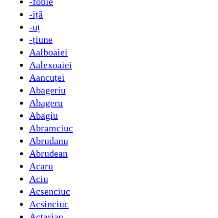
-fobie
-iță
-uț
-țiune
Aalboaiei
Aalexoaiei
Aancuței
Abageriu
Abageru
Abagiu
Abramciuc
Abrudanu
Abrudean
Acaru
Aciu
Acsenciuc
Acsinciuc
Actarian