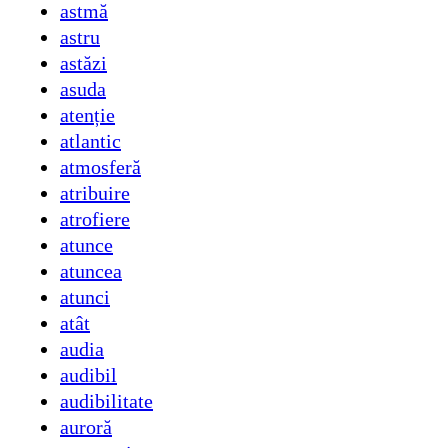
astmă
astru
astăzi
asuda
atenție
atlantic
atmosferă
atribuire
atrofiere
atunce
atuncea
atunci
atât
audia
audibil
audibilitate
auroră