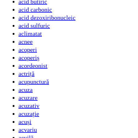
acid butiric
acid carbonic
acid dezoxiribonucleic
acid sulfuric
aclimatat
acnee
acoperi
acoperiș
acordeonist
actriță
acupunctură
acuza
acuzare
acuzativ
acuzație
acuși
acvariu
acvilă