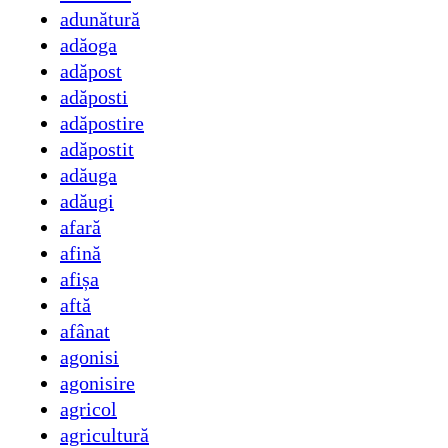
adunătură
adăoga
adăpost
adăposti
adăpostire
adăpostit
adăuga
adăugi
afară
afină
afișa
aftă
afânat
agonisi
agonisire
agricol
agricultură