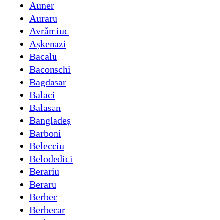
Auner
Auraru
Avrămiuc
Așkenazi
Bacalu
Baconschi
Bagdasar
Balaci
Balasan
Bangladeș
Barboni
Belecciu
Belodedici
Berariu
Beraru
Berbec
Berbecar