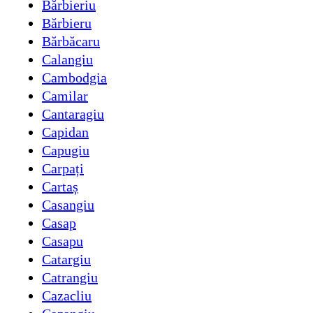
Bărbieriu
Bărbieru
Bărbăcaru
Calangiu
Cambodgia
Camilar
Cantaragiu
Capidan
Capugiu
Carpați
Cartaș
Casangiu
Casap
Casapu
Catargiu
Catrangiu
Cazacliu