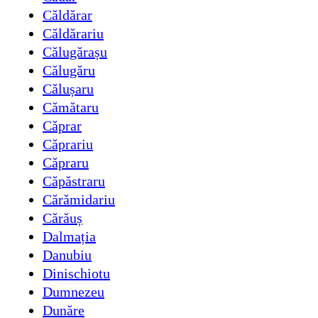
Căldărar
Căldărariu
Călugărașu
Călugăru
Călușaru
Cămătaru
Căprar
Căprariu
Căpraru
Căpăstraru
Cărămidariu
Cărăuș
Dalmația
Danubiu
Dinischiotu
Dumnezeu
Dunăre