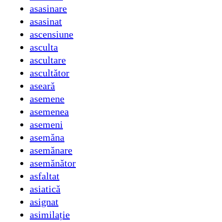
asasinare
asasinat
ascensiune
asculta
ascultare
ascultător
aseară
asemene
asemenea
asemeni
asemăna
asemănare
asemănător
asfaltat
asiatică
asignat
asimilație