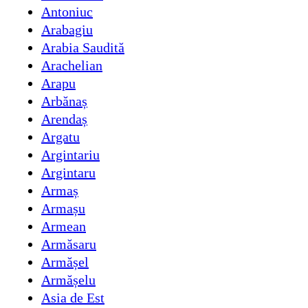
Antoniuc
Arabagiu
Arabia Saudită
Arachelian
Arapu
Arbănaș
Arendaș
Argatu
Argintariu
Argintaru
Armaș
Armașu
Armean
Armăsaru
Armășel
Armășelu
Asia de Est