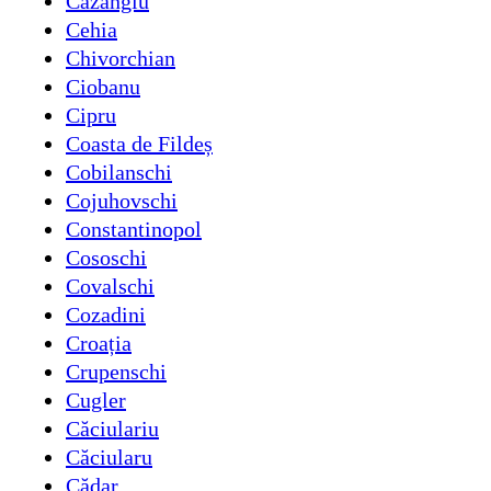
Cazangiu
Cehia
Chivorchian
Ciobanu
Cipru
Coasta de Fildeș
Cobilanschi
Cojuhovschi
Constantinopol
Cososchi
Covalschi
Cozadini
Croația
Crupenschi
Cugler
Căciulariu
Căciularu
Cădar