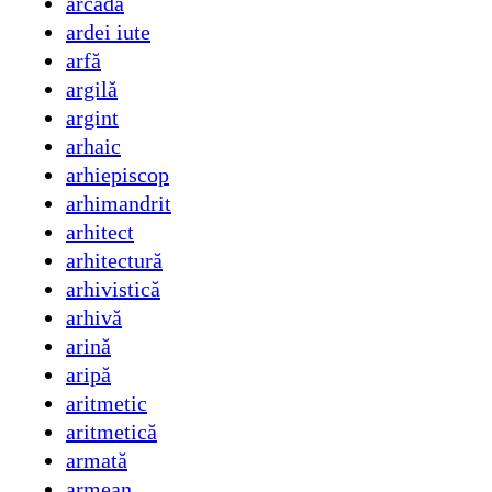
arcadă
ardei iute
arfă
argilă
argint
arhaic
arhiepiscop
arhimandrit
arhitect
arhitectură
arhivistică
arhivă
arină
aripă
aritmetic
aritmetică
armată
armean