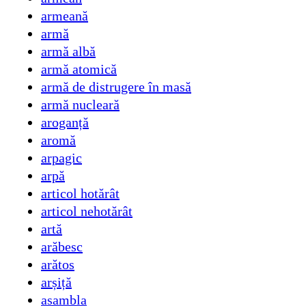
armeană
armă
armă albă
armă atomică
armă de distrugere în masă
armă nucleară
aroganță
aromă
arpagic
arpă
articol hotărât
articol nehotărât
artă
arăbesc
arătos
arșiță
asambla