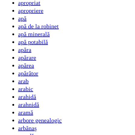
apropriat
apropriere
apă
apă de la robinet
apă minerală
apă potabilă
apăra
apărare
apărea
apărător
arab
arabic
arahidă
arahnidă
aramă
arbore genealogic
arbănaș