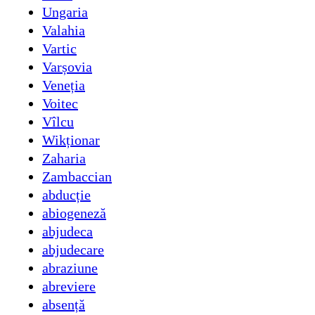
Ungaria
Valahia
Vartic
Varșovia
Veneția
Voitec
Vîlcu
Wikționar
Zaharia
Zambaccian
abducție
abiogeneză
abjudeca
abjudecare
abraziune
abreviere
absență