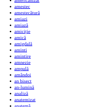
americanizat
amestec
amestecătură
amiazi
amiază
amiciție
amică
amigdală
aminti
amintire
amnezie
ampulă
amândoi
an bisect
an-lumină
analiză
anatemizat
anatemă