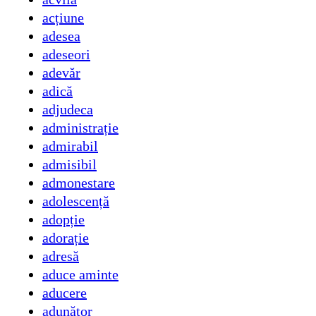
acțiune
adesea
adeseori
adevăr
adică
adjudeca
administrație
admirabil
admisibil
admonestare
adolescență
adopție
adorație
adresă
aduce aminte
aducere
adunător