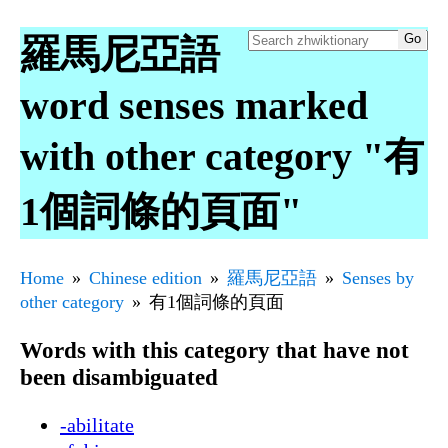
羅馬尼亞語
word senses marked
with other category "有
1個詞條的頁面"
Home
Chinese edition
羅馬尼亞語
Senses by
other category
有1個詞條的頁面
Words with this category that have not
been disambiguated
-abilitate