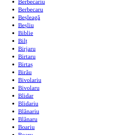
Berbecariu
Berbecaru
Beșleagă
Beșliu
Biblie
Bilț
Birjaru
Birtaru
Birtaș
Birău
Bivolariu
Bivolaru
Blidar
Blidariu
Blănariu
Blănaru
Boariu
Boaru