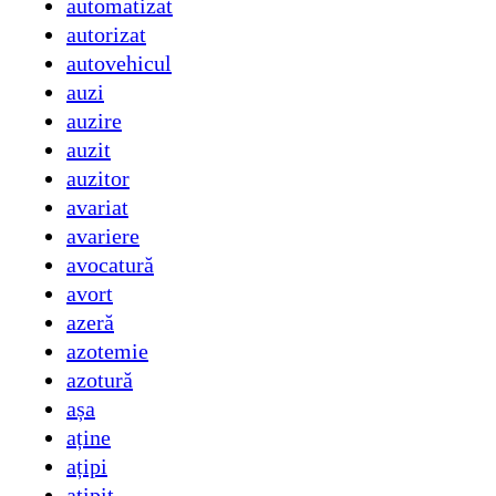
automatizat
autorizat
autovehicul
auzi
auzire
auzit
auzitor
avariat
avariere
avocatură
avort
azeră
azotemie
azotură
așa
aține
ațipi
ațipit