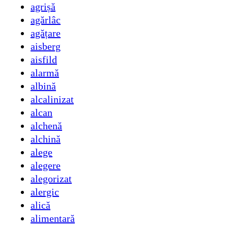
agrișă
agărlâc
agățare
aisberg
aisfild
alarmă
albină
alcalinizat
alcan
alchenă
alchină
alege
alegere
alegorizat
alergic
alică
alimentară