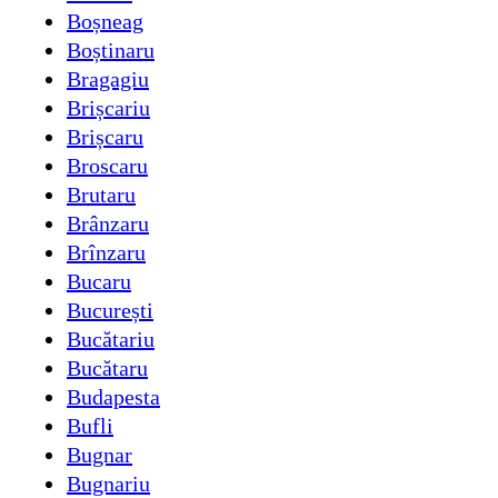
Boșneag
Boștinaru
Bragagiu
Brișcariu
Brișcaru
Broscaru
Brutaru
Brânzaru
Brînzaru
Bucaru
București
Bucătariu
Bucătaru
Budapesta
Bufli
Bugnar
Bugnariu