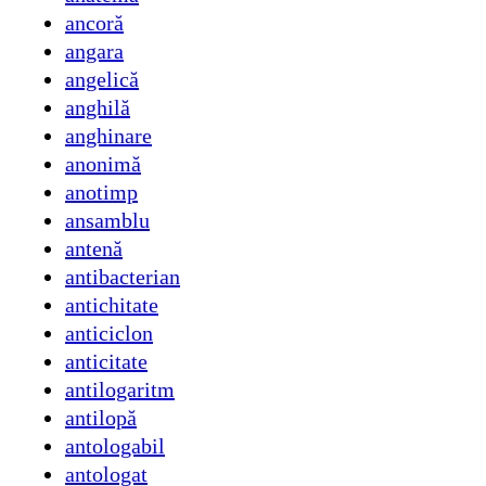
ancoră
angara
angelică
anghilă
anghinare
anonimă
anotimp
ansamblu
antenă
antibacterian
antichitate
anticiclon
anticitate
antilogaritm
antilopă
antologabil
antologat