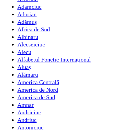
Adamciuc
Adorian
Adămuș
Africa de Sud
Albinaru
Alecseiciuc
Alecu
Alfabetul Fonetic Internațional
Aluaș
Alămaru
America Centrală
America de Nord
America de Sud
Amnar
Andriciuc
Andriuc
Antoniciuc