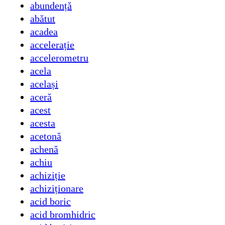
abundență
abătut
acadea
accelerație
accelerometru
acela
același
aceră
acest
acesta
acetonă
achenă
achiu
achiziție
achiziționare
acid boric
acid bromhidric