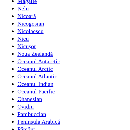
Măgălie
Nelu
Nicoară
Nicogosian
Nicolaescu
Nicu
Nicușor
Noua Zeelandă
Oceanul Antarctic
Oceanul Arctic
Oceanul Atlantic
Oceanul Indian
Oceanul Pacific
Ohanesian
Ovidiu
Pambuccian
Peninsula Arabică
Pământ