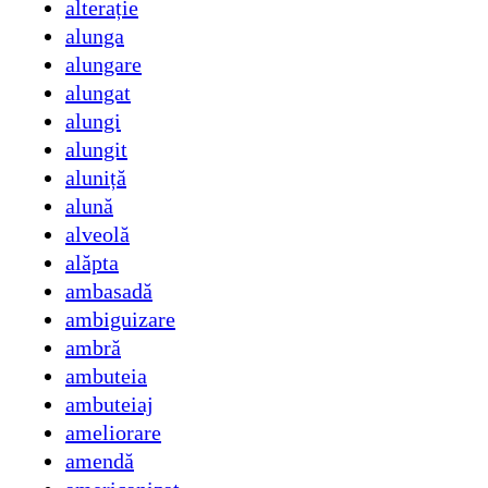
alterație
alunga
alungare
alungat
alungi
alungit
aluniță
alună
alveolă
alăpta
ambasadă
ambiguizare
ambră
ambuteia
ambuteiaj
ameliorare
amendă