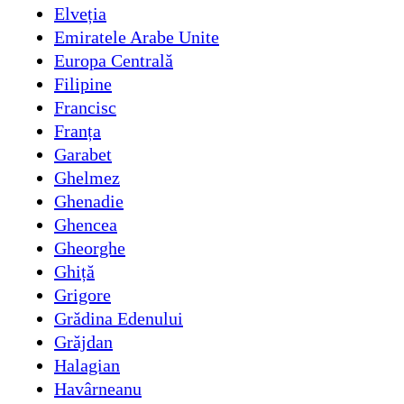
Elveția
Emiratele Arabe Unite
Europa Centrală
Filipine
Francisc
Franța
Garabet
Ghelmez
Ghenadie
Ghencea
Gheorghe
Ghiță
Grigore
Grădina Edenului
Grăjdan
Halagian
Havârneanu