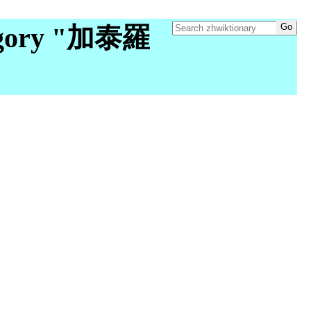
egory "加泰羅