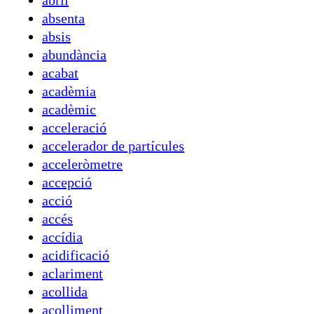
abril
absenta
absis
abundància
acabat
acadèmia
acadèmic
acceleració
accelerador de partícules
acceleròmetre
accepció
acció
accés
accídia
acidificació
aclariment
acollida
acolliment