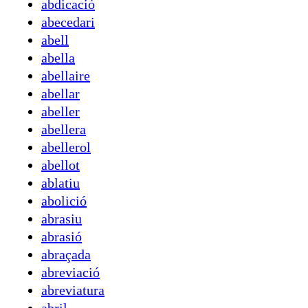
abdicació
abecedari
abell
abella
abellaire
abellar
abeller
abellera
abellerol
abellot
ablatiu
abolició
abrasiu
abrasió
abraçada
abreviació
abreviatura