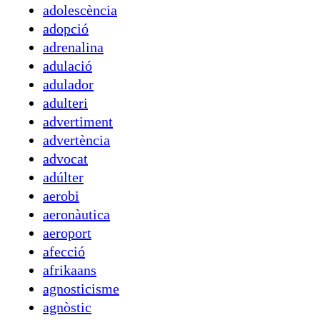
adolescència
adopció
adrenalina
adulació
adulador
adulteri
advertiment
advertència
advocat
adúlter
aerobi
aeronàutica
aeroport
afecció
afrikaans
agnosticisme
agnòstic