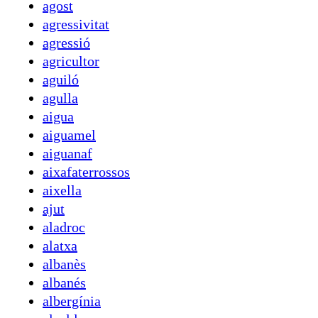
agost
agressivitat
agressió
agricultor
aguiló
agulla
aigua
aiguamel
aiguanaf
aixafaterrossos
aixella
ajut
aladroc
alatxa
albanès
albanés
albergínia