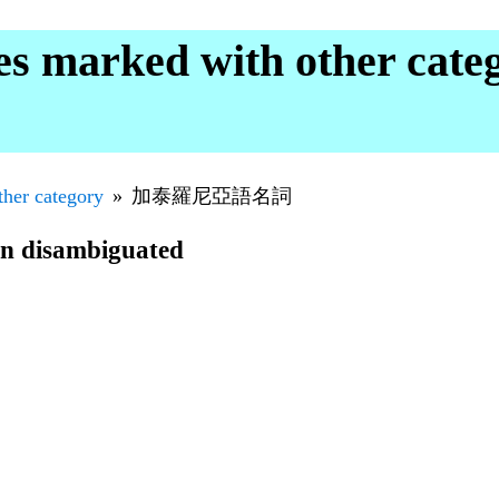
marked with other cat
ther category
加泰羅尼亞語名詞
en disambiguated