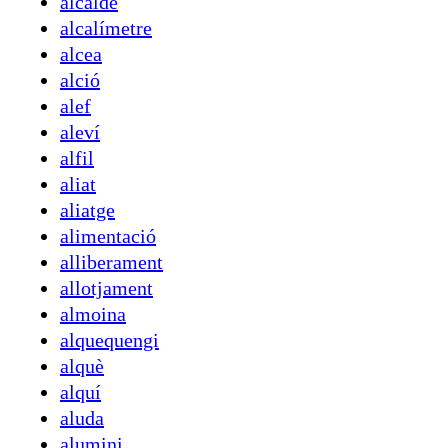
alcalde
alcalímetre
alcea
alció
alef
aleví
alfil
aliat
aliatge
alimentació
alliberament
allotjament
almoina
alquequengi
alquè
alquí
aluda
alumini