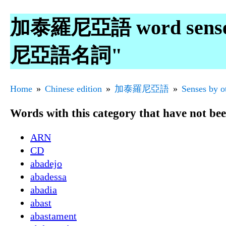
加泰羅尼亞語 word senses 
尼亞語名詞"
Home
Chinese edition
加泰羅尼亞語
Senses by o
Words with this category that have not be
ARN
CD
abadejo
abadessa
abadia
abast
abastament