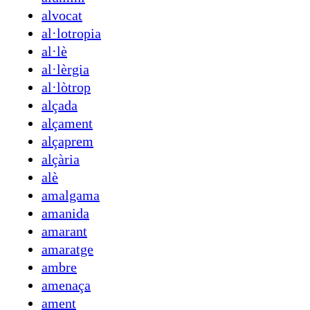
alvocat
al·lotropia
al·lè
al·lèrgia
al·lòtrop
alçada
alçament
alçaprem
alçària
alè
amalgama
amanida
amarant
amaratge
ambre
amenaça
ament