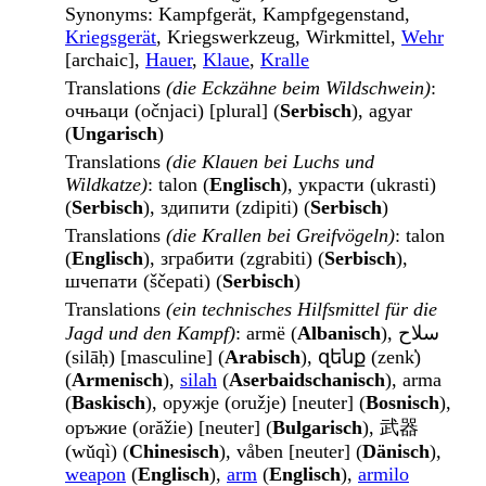
Synonyms
: Kampfgerät, Kampfgegenstand,
Kriegsgerät
, Kriegswerkzeug, Wirkmittel,
Wehr
[archaic],
Hauer
,
Klaue
,
Kralle
Translations
(die Eckzähne beim Wildschwein)
:
очњаци (očnjaci) [plural] (
Serbisch
), agyar
(
Ungarisch
)
Translations
(die Klauen bei Luchs und
Wildkatze)
: talon (
Englisch
), украсти (ukrasti)
(
Serbisch
), здипити (zdipiti) (
Serbisch
)
Translations
(die Krallen bei Greifvögeln)
: talon
(
Englisch
), зграбити (zgrabiti) (
Serbisch
),
шчепати (ščepati) (
Serbisch
)
Translations
(ein technisches Hilfsmittel für die
Jagd und den Kampf)
: armë (
Albanisch
), سلاح
(silāḥ) [masculine] (
Arabisch
), զենք (zenk̕)
(
Armenisch
),
silah
(
Aserbaidschanisch
), arma
(
Baskisch
), оружје (oružje) [neuter] (
Bosnisch
),
оръжие (orăžie) [neuter] (
Bulgarisch
), 武器
(wǔqì) (
Chinesisch
), våben [neuter] (
Dänisch
),
weapon
(
Englisch
),
arm
(
Englisch
),
armilo