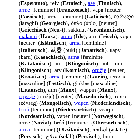
(
Esperanto
), relv (
Estnisch
),
ase
(
Finnisch
),
arme
[feminine] (
Französisch
), vápn [neuter]
(
Färöisch
), arma [feminine] (
Galicisch
), იარაღი
(iaraghi) (
Georgisch
), όπλο (óplo) [neuter]
(
Griechisch (Neu-)
), sakkuut (
Grönländisch
),
makami
(
Hausa
),
armo
(
Ido
), arm (
Irisch
), vopn
[neuter] (
Isländisch
),
arma
[feminine]
(
Italienisch
), 武器 (buki) (
Japanisch
), қару
(ķaru) (
Kasachisch
),
arma
[feminine]
(
Katalanisch
), nuH (
Klingonisch
), nuHHom
(
Klingonisch
), arv (
Kornisch
),
oružje
[neuter]
(
Kroatisch
),
arma
[feminine] (
Latein
), ierocis
[masculine] (
Lettisch
), ginklas [masculine]
(
Litauisch
), arm (
Manx
), wappin (
Manx
),
оружје
(oružje) [neuter] (
Mazedonisch
), зэвсэг
(zèvsèg) (
Mongolisch
),
wapen
(
Niederländisch
),
broń
[feminine] (
Niedersorbisch
), vearju
(
Nordsamisch
), våpen [neuter] (
Norwegisch
),
arme (
Novial
), bróń [feminine] (
Obersorbisch
),
arma
[feminine] (
Okzitanisch
), اسلحه (aslahe)
(
Persisch
), سلاح (selâh) (
Persisch
), broń