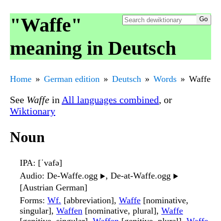
"Waffe"
meaning in Deutsch
Home
German edition
Deutsch
Words
Waffe
See
Waffe
in
All languages combined
, or
Wiktionary
Noun
IPA
: [ˈvafə]
Audio
: De-Waffe.ogg
, De-at-Waffe.ogg
▶️
▶️
[Austrian German]
Forms
:
Wf.
[abbreviation],
Waffe
[nominative,
singular],
Waffen
[nominative, plural],
Waffe