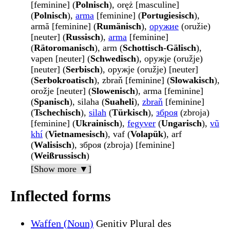
[feminine] (
Polnisch
), oręż [masculine]
(
Polnisch
),
arma
[feminine] (
Portugiesisch
),
armă [feminine] (
Rumänisch
),
оружие
(oružie)
[neuter] (
Russisch
),
arma
[feminine]
(
Rätoromanisch
), arm (
Schottisch-Gälisch
),
vapen [neuter] (
Schwedisch
), оружје (oružje)
[neuter] (
Serbisch
), оружје (oružje) [neuter]
(
Serbokroatisch
), zbraň [feminine] (
Slowakisch
),
orožje [neuter] (
Slowenisch
), arma [feminine]
(
Spanisch
), silaha (
Suaheli
),
zbraň
[feminine]
(
Tschechisch
),
silah
(
Türkisch
),
зброя
(zbroja)
[feminine] (
Ukrainisch
),
fegyver
(
Ungarisch
),
vũ
khí
(
Vietnamesisch
), vaf (
Volapük
), arf
(
Walisisch
), зброя (zbroja) [feminine]
(
Weißrussisch
)
[Show more ▼]
Inflected forms
Waffen (Noun)
Genitiv Plural des