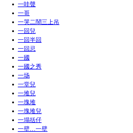
一哇聲
一哥
一哭二鬧三上吊
一回兒
一回半回
一回忌
一國
一國之秀
一场
一堂兒
一堆兒
一塊堆
一塊堆兒
一塌括仔
一壁…一壁