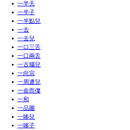
一半天
一半子
一半點兒
一去
一去兒
一口三舌
一口兩舌
一古腦兒
一向宗
一周遭兒
一命而僂
一和
一品圖
一哆兒
一哆子