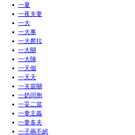
一夏
一夜夫妻
一大
一大事
一大爬拉
一大關
一大陣
一天個
一天天
一夫當關
一奶同胞
一妥二當
一妻主義
一妻多夫
一子兩不絕