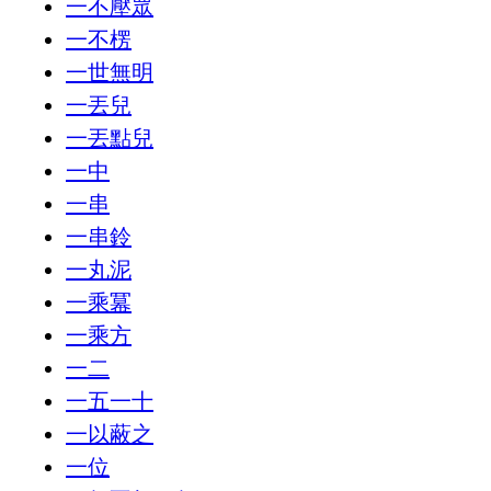
一不壓眾
一不楞
一世無明
一丟兒
一丟點兒
一中
一串
一串鈴
一丸泥
一乘冪
一乘方
一二
一五一十
一以蔽之
一位