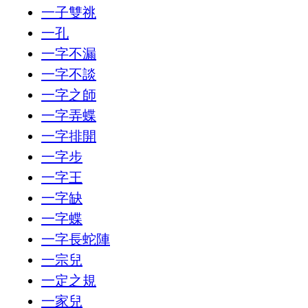
一子雙祧
一孔
一字不漏
一字不談
一字之師
一字弄蝶
一字排開
一字步
一字王
一字缺
一字蝶
一字長蛇陣
一宗兒
一定之規
一家兒