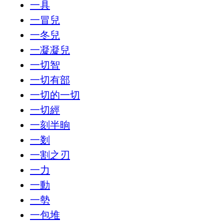
一具
一冒兒
一冬兒
一凝凝兒
一切智
一切有部
一切的一切
一切經
一刻半晌
一剗
一割之刃
一力
一動
一勢
一包堆