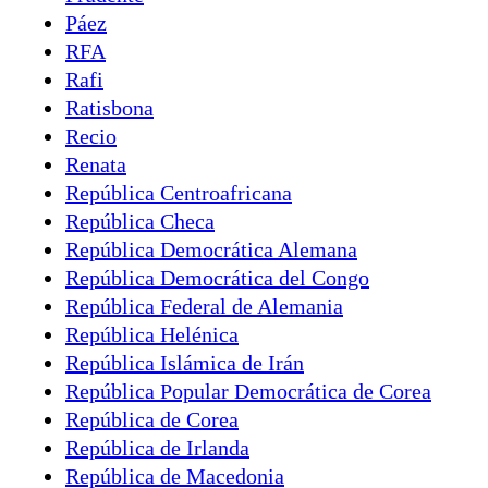
Páez
RFA
Rafi
Ratisbona
Recio
Renata
República Centroafricana
República Checa
República Democrática Alemana
República Democrática del Congo
República Federal de Alemania
República Helénica
República Islámica de Irán
República Popular Democrática de Corea
República de Corea
República de Irlanda
República de Macedonia