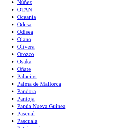
Núñez
OTAN
Oceanía
Odesa
Odisea
Olano
Olivera
Orozco
Osaka
Oñate
Palacios
Palma de Mallorca
Pandora
Pantoja
Papúa Nueva Guinea
Pascual
Pascuala