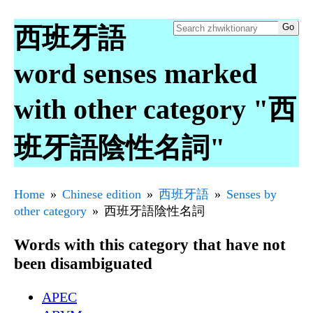
西班牙語
word senses marked
with other category "西
班牙語陰性名詞"
Home
Chinese edition
西班牙語
Senses by
other category
西班牙語陰性名詞
Words with this category that have not
been disambiguated
APEC