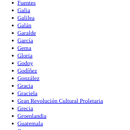
Fuentes
Galia
Galilea
Galán
Garalde
García
Gema
Gloria
Godoy
Godíñez
González
Gracia
Graciela
Gran Revolución Cultural Proletaria
Grecia
Groenlandia
Guatemala