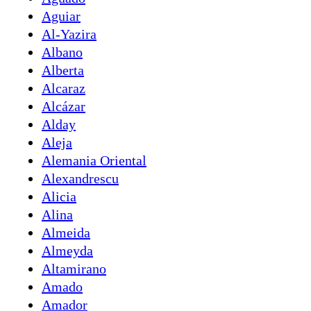
Aguiar
Al-Yazira
Albano
Alberta
Alcaraz
Alcázar
Alday
Aleja
Alemania Oriental
Alexandrescu
Alicia
Alina
Almeida
Almeyda
Altamirano
Amado
Amador