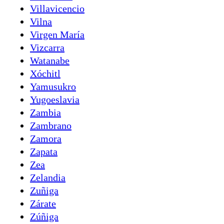
Villavicencio
Vilna
Virgen María
Vizcarra
Watanabe
Xóchitl
Yamusukro
Yugoeslavia
Zambia
Zambrano
Zamora
Zapata
Zea
Zelandia
Zuñiga
Zárate
Zúñiga