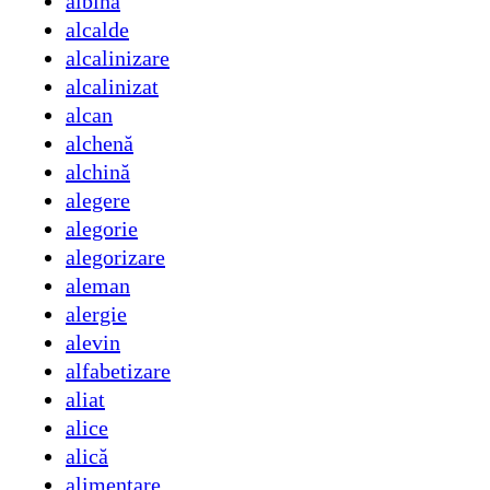
albină
alcalde
alcalinizare
alcalinizat
alcan
alchenă
alchină
alegere
alegorie
alegorizare
aleman
alergie
alevin
alfabetizare
aliat
alice
alică
alimentare