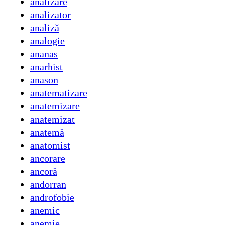
analizare
analizator
analiză
analogie
ananas
anarhist
anason
anatematizare
anatemizare
anatemizat
anatemă
anatomist
ancorare
ancoră
andorran
androfobie
anemic
anemie