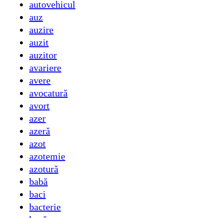
autovehicul
auz
auzire
auzit
auzitor
avariere
avere
avocatură
avort
azer
azeră
azot
azotemie
azotură
babă
baci
bacterie