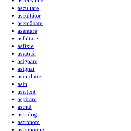
ascensiune
ascultare
ascultător
asemănare
asentare
asfaltare
asfixie
asiatică
asignare
asignat
asimilație
asin
asistent
aspirare
astmă
astrolog
astronom
astronomie