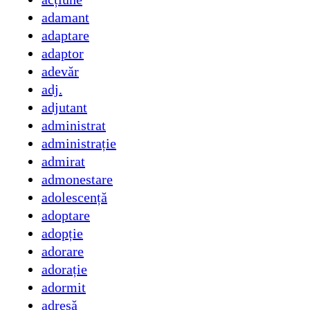
adamant
adaptare
adaptor
adevăr
adj.
adjutant
administrat
administrație
admirat
admonestare
adolescență
adoptare
adopție
adorare
adorație
adormit
adresă