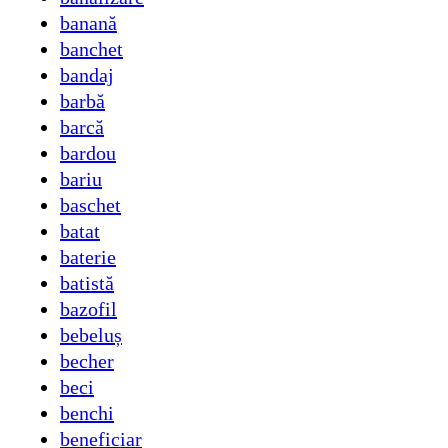
banană
banchet
bandaj
barbă
barcă
bardou
bariu
baschet
batat
baterie
batistă
bazofil
bebeluș
becher
beci
benchi
beneficiar