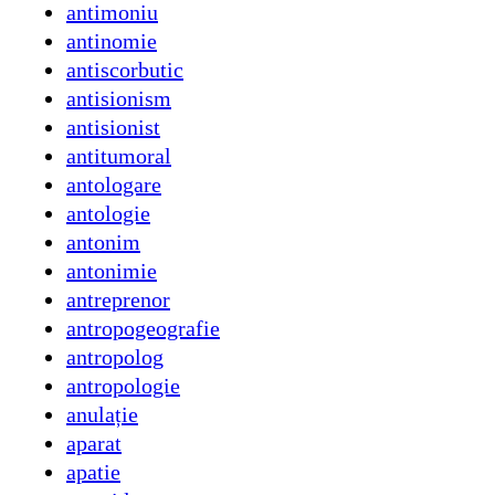
antimoniu
antinomie
antiscorbutic
antisionism
antisionist
antitumoral
antologare
antologie
antonim
antonimie
antreprenor
antropogeografie
antropolog
antropologie
anulație
aparat
apatie