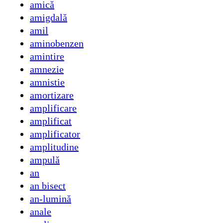
amică
amigdală
amil
aminobenzen
amintire
amnezie
amnistie
amortizare
amplificare
amplificat
amplificator
amplitudine
ampulă
an
an bisect
an-lumină
anale