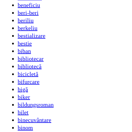
beneficiu
beri-beri
beriliu
berkeliu
bestializare
bestie
biban
bibliotecar
bibliotecă
bicicletă
bifurcare
bigă
biker
bildungsroman
bilet
binecuvântare
binom