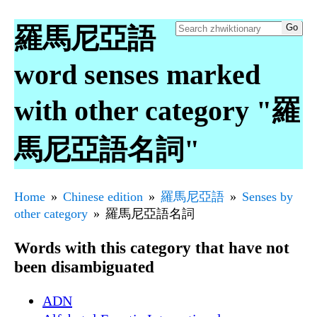
羅馬尼亞語
word senses marked
with other category "羅
馬尼亞語名詞"
Home
Chinese edition
羅馬尼亞語
Senses by
other category
羅馬尼亞語名詞
Words with this category that have not
been disambiguated
ADN