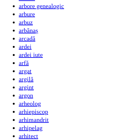
arbore genealogic
arbure
arbuz
arbănaș
arcadă
ardei
ardei iute
arfă
argat
argilă
argint
argon
arheolog
arhiepiscop
arhimandrit
arhipelag
arhitect