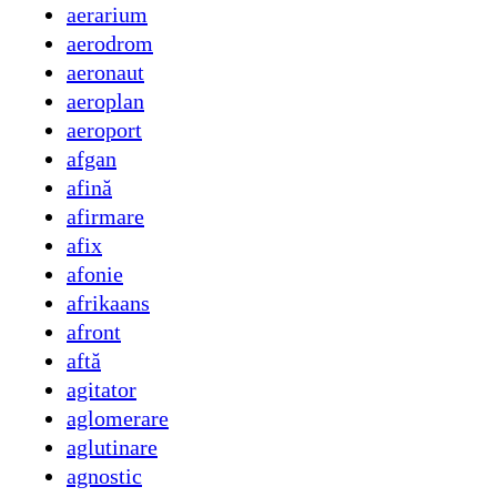
aerarium
aerodrom
aeronaut
aeroplan
aeroport
afgan
afină
afirmare
afix
afonie
afrikaans
afront
aftă
agitator
aglomerare
aglutinare
agnostic