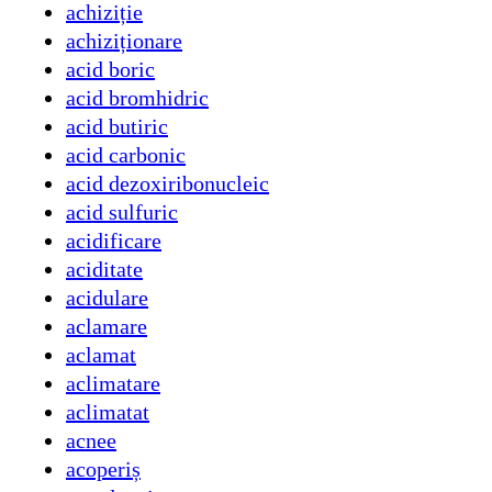
achiziție
achiziționare
acid boric
acid bromhidric
acid butiric
acid carbonic
acid dezoxiribonucleic
acid sulfuric
acidificare
aciditate
acidulare
aclamare
aclamat
aclimatare
aclimatat
acnee
acoperiș