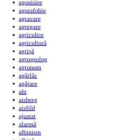
agonisire
agorafobie
agravare
agregare
agricultor
agricultură
agrișă
agrogeolog
agronom
agărlâc
agățare
aht
aisberg
aisfild
ajustat
alarmă
albinism