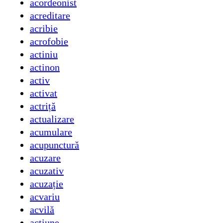
acordeonist
acreditare
acribie
acrofobie
actiniu
actinon
activ
activat
actriță
actualizare
acumulare
acupunctură
acuzare
acuzativ
acuzație
acvariu
acvilă
acțiune