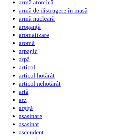
armă atomică
armă de distrugere în masă
armă nucleară
aroganță
aromatizare
aromă
arpagic
arpă
articol
articol hotărât
articol nehotărât
artă
arz
arșiță
asasinare
asasinat
ascendent