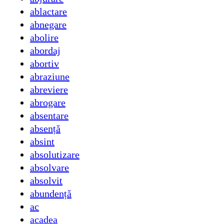
ablactare
abnegare
abolire
abordaj
abortiv
abraziune
abreviere
abrogare
absentare
absență
absint
absolutizare
absolvare
absolvit
abundență
ac
acadea