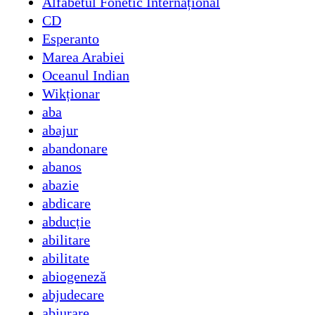
Alfabetul Fonetic Internațional
CD
Esperanto
Marea Arabiei
Oceanul Indian
Wikționar
aba
abajur
abandonare
abanos
abazie
abdicare
abducție
abilitare
abilitate
abiogeneză
abjudecare
abjurare