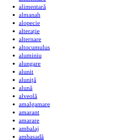
alimentară
almanah
alopecie
alterație
alternare
altocumulus
aluminiu
alungare
alunit
aluniță
alună
alveolă
amalgamare
amarant
amarare
ambalaj
ambasadă