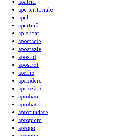
apatrid
ape teritoriale
apel
apertură
aplaudat
apostasie
apostazie
apostol
apostrof
aprilie
aprindere
aprinzător
aprobare
aprobat
aprofundare
apropiere
apropo
apropou