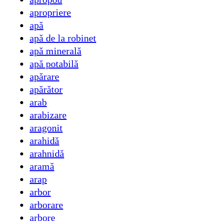
apropriere
apă
apă de la robinet
apă minerală
apă potabilă
apărare
apărător
arab
arabizare
aragonit
arahidă
arahnidă
aramă
arap
arbor
arborare
arbore