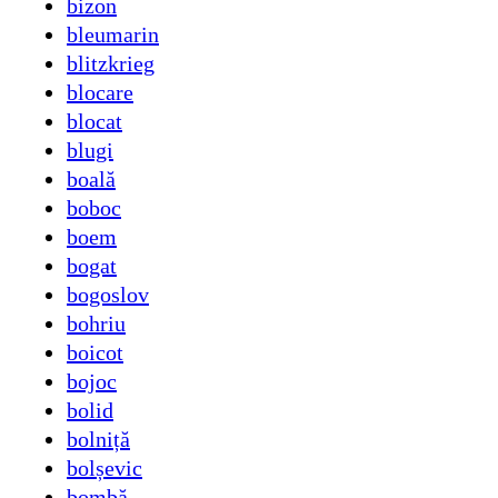
bizon
bleumarin
blitzkrieg
blocare
blocat
blugi
boală
boboc
boem
bogat
bogoslov
bohriu
boicot
bojoc
bolid
bolniță
bolșevic
bombă