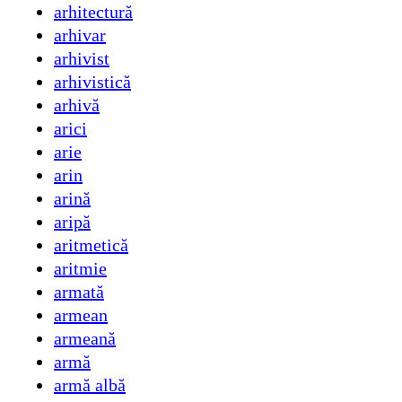
arhitectură
arhivar
arhivist
arhivistică
arhivă
arici
arie
arin
arină
aripă
aritmetică
aritmie
armată
armean
armeană
armă
armă albă