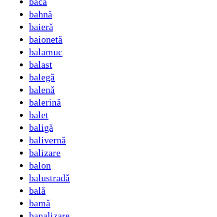
bacă
bahnă
baieră
baionetă
balamuc
balast
balegă
balenă
balerină
balet
baligă
balivernă
balizare
balon
balustradă
bală
bamă
banalizare