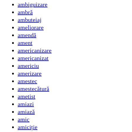
ambiguizare
ambră
ambuteiaj
ameliorare
amendă
ament
americanizare
americanizat
americiu
amerizare
amestec
amestecătură
ametist
amiazi
amiază
amic
amiciție