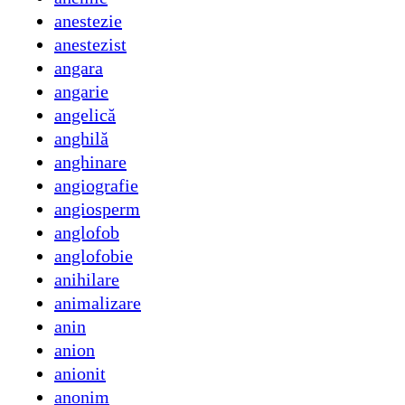
anestezie
anestezist
angara
angarie
angelică
anghilă
anghinare
angiografie
angiosperm
anglofob
anglofobie
anihilare
animalizare
anin
anion
anionit
anonim