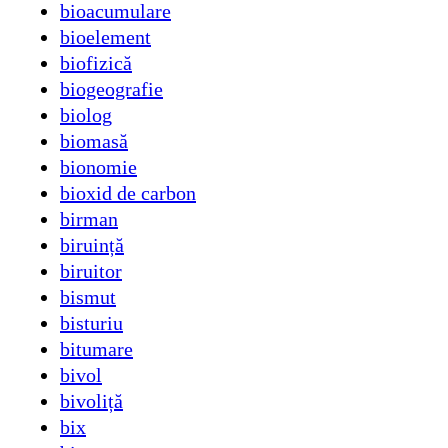
bioacumulare
bioelement
biofizică
biogeografie
biolog
biomasă
bionomie
bioxid de carbon
birman
biruință
biruitor
bismut
bisturiu
bitumare
bivol
bivoliță
bix