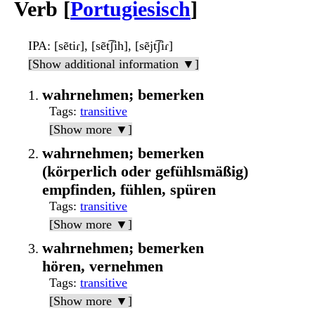
Verb [
Portugiesisch
]
IPA
: [sẽtiɾ], [sẽt͡ʃih], [sẽjt͡ʃiɾ]
[Show additional information ▼]
wahrnehmen; bemerken
Tags
:
transitive
[Show more ▼]
wahrnehmen; bemerken
(körperlich oder gefühlsmäßig)
empfinden, fühlen, spüren
Tags
:
transitive
[Show more ▼]
wahrnehmen; bemerken
hören, vernehmen
Tags
:
transitive
[Show more ▼]