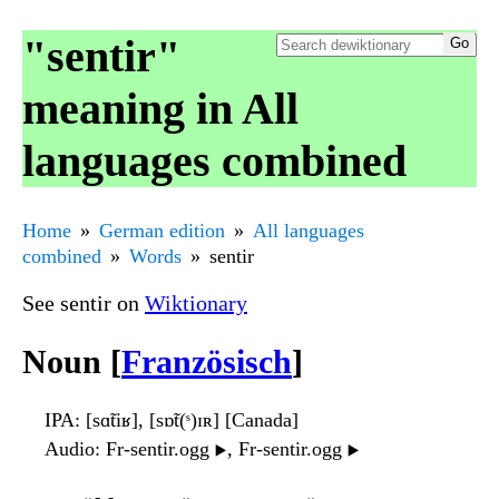
"sentir"
meaning in All
languages combined
Home
German edition
All languages
combined
Words
sentir
See sentir on
Wiktionary
Noun [
Französisch
]
IPA
: [sɑ̃tiʁ], [sɒ̃t(ˢ)ɪʀ] [Canada]
Audio
: Fr-sentir.ogg
, Fr-sentir.ogg
▶️
▶️