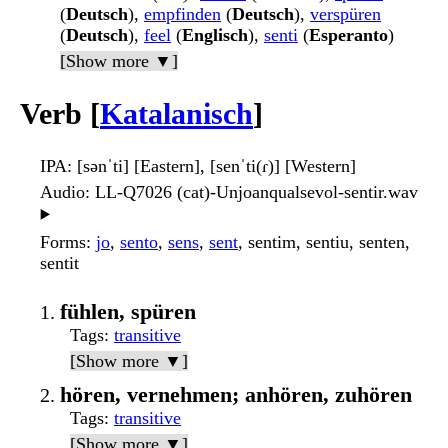
(
Deutsch
),
empfinden
(
Deutsch
),
verspüren
(
Deutsch
),
feel
(
Englisch
),
senti
(
Esperanto
)
[Show more ▼]
Verb [
Katalanisch
]
IPA
: [sənˈti] [Eastern], [senˈti(ɾ)] [Western]
Audio
: LL-Q7026 (cat)-Unjoanqualsevol-sentir.wav
▶️
Forms
:
jo
,
sento
,
sens
,
sent
, sentim, sentiu, senten,
sentit
fühlen, spüren
Tags
:
transitive
[Show more ▼]
hören, vernehmen; anhören, zuhören
Tags
:
transitive
[Show more ▼]