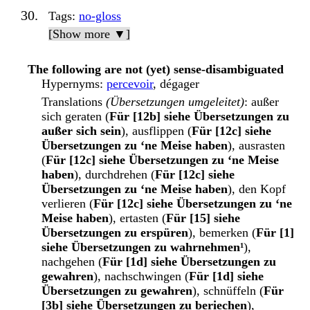
Tags
:
no-gloss
[Show more ▼]
The following are not (yet) sense-disambiguated
Hypernyms
:
percevoir
, dégager
Translations
(Übersetzungen umgeleitet)
: außer
sich geraten (
Für [12b] siehe Übersetzungen zu
außer sich sein
), ausflippen (
Für [12c] siehe
Übersetzungen zu ‘ne Meise haben
), ausrasten
(
Für [12c] siehe Übersetzungen zu ‘ne Meise
haben
), durchdrehen (
Für [12c] siehe
Übersetzungen zu ‘ne Meise haben
), den Kopf
verlieren (
Für [12c] siehe Übersetzungen zu ‘ne
Meise haben
), ertasten (
Für [15] siehe
Übersetzungen zu erspüren
), bemerken (
Für [1]
siehe Übersetzungen zu wahrnehmen¹
),
nachgehen (
Für [1d] siehe Übersetzungen zu
gewahren
), nachschwingen (
Für [1d] siehe
Übersetzungen zu gewahren
), schnüffeln (
Für
[3b] siehe Übersetzungen zu beriechen
),