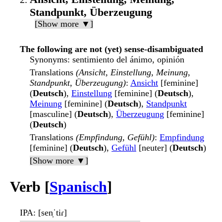
Standpunkt, Überzeugung
[Show more ▼]
The following are not (yet) sense-disambiguated
Synonyms
: sentimiento del ánimo, opinión
Translations
(Ansicht, Einstellung, Meinung,
Standpunkt, Überzeugung)
:
Ansicht
[feminine]
(
Deutsch
),
Einstellung
[feminine] (
Deutsch
),
Meinung
[feminine] (
Deutsch
),
Standpunkt
[masculine] (
Deutsch
),
Überzeugung
[feminine]
(
Deutsch
)
Translations
(Empfindung, Gefühl)
:
Empfindung
[feminine] (
Deutsch
),
Gefühl
[neuter] (
Deutsch
)
[Show more ▼]
Verb [
Spanisch
]
IPA
: [sen̩ˈtiɾ]