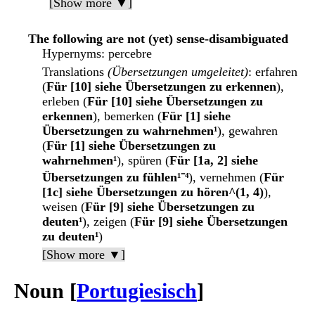
[Show more ▼]
The following are not (yet) sense-disambiguated
Hypernyms
: percebre
Translations
(Übersetzungen umgeleitet)
: erfahren
(
Für [10] siehe Übersetzungen zu erkennen
),
erleben (
Für [10] siehe Übersetzungen zu
erkennen
), bemerken (
Für [1] siehe
Übersetzungen zu wahrnehmen¹
), gewahren
(
Für [1] siehe Übersetzungen zu
wahrnehmen¹
), spüren (
Für [1a, 2] siehe
Übersetzungen zu fühlen¹⁻⁴
), vernehmen (
Für
[1c] siehe Übersetzungen zu hören^(1, 4)
),
weisen (
Für [9] siehe Übersetzungen zu
deuten¹
), zeigen (
Für [9] siehe Übersetzungen
zu deuten¹
)
[Show more ▼]
Noun [
Portugiesisch
]