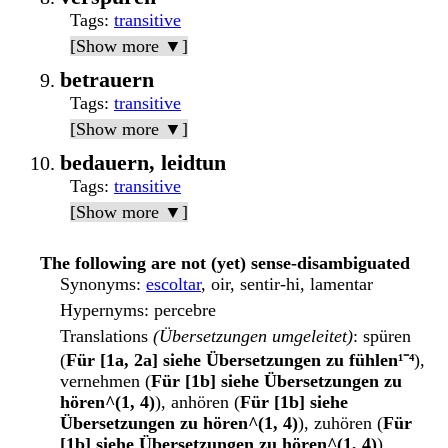
Tags
:
transitive
[Show more ▼]
betrauern
Tags
:
transitive
[Show more ▼]
bedauern, leidtun
Tags
:
transitive
[Show more ▼]
The following are not (yet) sense-disambiguated
Synonyms
:
escoltar
, oir, sentir-hi, lamentar
Hypernyms
: percebre
Translations
(Übersetzungen umgeleitet)
: spüren
(
Für [1a, 2a] siehe Übersetzungen zu fühlen¹⁻⁴
),
vernehmen (
Für [1b] siehe Übersetzungen zu
hören^(1, 4)
), anhören (
Für [1b] siehe
Übersetzungen zu hören^(1, 4)
), zuhören (
Für
[1b] siehe Übersetzungen zu hören^(1, 4)
),