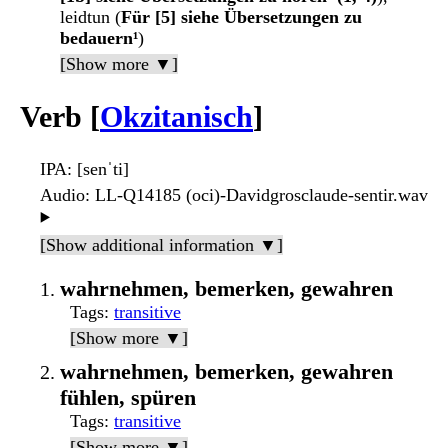
leidtun (
Für [5] siehe Übersetzungen zu
bedauern¹
)
[Show more ▼]
Verb [
Okzitanisch
]
IPA
: [senˈti]
Audio
: LL-Q14185 (oci)-Davidgrosclaude-sentir.wav
▶️
[Show additional information ▼]
wahrnehmen, bemerken, gewahren
Tags
:
transitive
[Show more ▼]
wahrnehmen, bemerken, gewahren
fühlen, spüren
Tags
:
transitive
[Show more ▼]