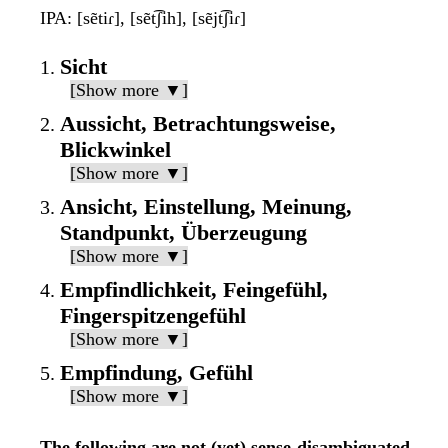
IPA
: [sẽtiɾ], [sẽt͡ʃih], [sẽjt͡ʃiɾ]
Sicht
[Show more ▼]
Aussicht, Betrachtungsweise,
Blickwinkel
[Show more ▼]
Ansicht, Einstellung, Meinung,
Standpunkt, Überzeugung
[Show more ▼]
Empfindlichkeit, Feingefühl,
Fingerspitzengefühl
[Show more ▼]
Empfindung, Gefühl
[Show more ▼]
The following are not (yet) sense-disambiguated