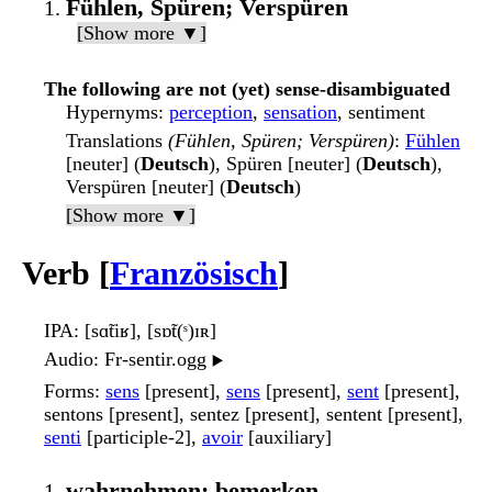
Fühlen, Spüren; Verspüren
[Show more ▼]
The following are not (yet) sense-disambiguated
Hypernyms
:
perception
,
sensation
, sentiment
Translations
(Fühlen, Spüren; Verspüren)
:
Fühlen
[neuter] (
Deutsch
), Spüren [neuter] (
Deutsch
),
Verspüren [neuter] (
Deutsch
)
[Show more ▼]
Verb [
Französisch
]
IPA
: [sɑ̃tiʁ], [sɒ̃t(ˢ)ɪʀ]
Audio
: Fr-sentir.ogg
▶️
Forms
:
sens
[present],
sens
[present],
sent
[present],
sentons [present], sentez [present], sentent [present],
senti
[participle-2],
avoir
[auxiliary]
wahrnehmen; bemerken