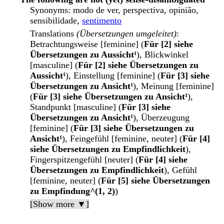
Synonyms
: modo de ver, perspectiva, opinião,
sensibilidade,
sentimento
Translations
(Übersetzungen umgeleitet)
:
Betrachtungsweise [feminine] (
Für [2] siehe
Übersetzungen zu Aussicht¹
), Blickwinkel
[masculine] (
Für [2] siehe Übersetzungen zu
Aussicht¹
), Einstellung [feminine] (
Für [3] siehe
Übersetzungen zu Ansicht¹
), Meinung [feminine]
(
Für [3] siehe Übersetzungen zu Ansicht¹
),
Standpunkt [masculine] (
Für [3] siehe
Übersetzungen zu Ansicht¹
), Überzeugung
[feminine] (
Für [3] siehe Übersetzungen zu
Ansicht¹
), Feingefühl [feminine, neuter] (
Für [4]
siehe Übersetzungen zu Empfindlichkeit
),
Fingerspitzengefühl [neuter] (
Für [4] siehe
Übersetzungen zu Empfindlichkeit
), Gefühl
[feminine, neuter] (
Für [5] siehe Übersetzungen
zu Empfindung^(1, 2)
)
[Show more ▼]