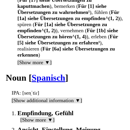
(
Für [17] siehe Übersetzungen zu
kaputtmachen
), bemerken (
Für [1] siehe
Übersetzungen zu wahrnehmen¹
), fühlen (
Für
[1a] siehe Übersetzungen zu empfinden^(1, 2)
),
spüren (
Für [1a] siehe Übersetzungen zu
empfinden^(1, 2)
), vernehmen (
Für [1b] siehe
Übersetzungen zu hören^(1, 4)
), erleben (
Für
[5] siehe Übersetzungen zu erfahren¹
),
realisieren (
Für [6a] siehe Übersetzungen zu
erkennen
)
[Show more ▼]
Noun [
Spanisch
]
IPA
: [sen̩ˈtiɾ]
[Show additional information ▼]
Empfindung, Gefühl
[Show more ▼]
Ansicht, Einstellung, Meinung,