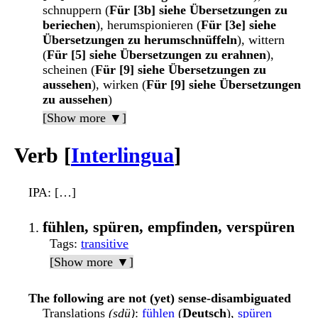
schnuppern (
Für [3b] siehe Übersetzungen zu
beriechen
), herumspionieren (
Für [3e] siehe
Übersetzungen zu herumschnüffeln
), wittern
(
Für [5] siehe Übersetzungen zu erahnen
),
scheinen (
Für [9] siehe Übersetzungen zu
aussehen
), wirken (
Für [9] siehe Übersetzungen
zu aussehen
)
[Show more ▼]
Verb [
Interlingua
]
IPA
: […]
fühlen, spüren, empfinden, verspüren
Tags
:
transitive
[Show more ▼]
The following are not (yet) sense-disambiguated
Translations
(sdü)
:
fühlen
(
Deutsch
),
spüren