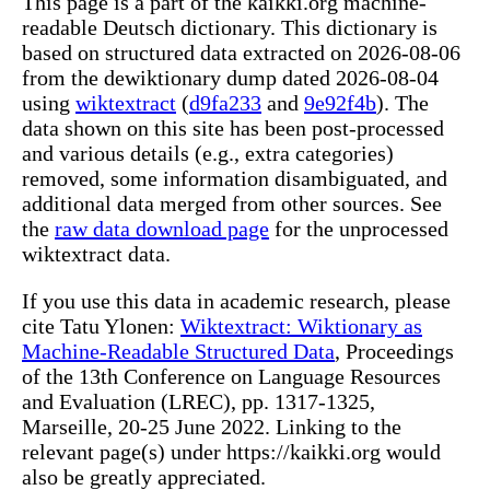
This page is a part of the kaikki.org machine-
readable Deutsch dictionary. This dictionary is
based on structured data extracted on 2026-08-06
from the dewiktionary dump dated 2026-08-04
using
wiktextract
(
d9fa233
and
9e92f4b
). The
data shown on this site has been post-processed
and various details (e.g., extra categories)
removed, some information disambiguated, and
additional data merged from other sources. See
the
raw data download page
for the unprocessed
wiktextract data.
If you use this data in academic research, please
cite Tatu Ylonen:
Wiktextract: Wiktionary as
Machine-Readable Structured Data
, Proceedings
of the 13th Conference on Language Resources
and Evaluation (LREC), pp. 1317-1325,
Marseille, 20-25 June 2022. Linking to the
relevant page(s) under https://kaikki.org would
also be greatly appreciated.