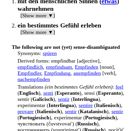
mit den menschlichen Sinnen (
etwas
)
wahrnehmen
[Show more ▼]
ein bestimmtes Gefühl erleben
[Show more ▼]
The following are not (yet) sense-disambiguated
Synonyms
:
spüren
Derived forms
: empfindbar [adjective],
empfindlich
,
empfindsam
,
Empfinden
[noun],
Empfindler
,
Empfindung
,
anempfinden
[verb],
nachempfinden
Translations
(ein bestimmtes Gefühl erleben)
:
feel
(
Englisch
),
senti
(
Esperanto
), sensi (
Esperanto
),
sentir (
Galicisch
),
sentir
(
Interlingua
),
experimentar (
Interlingua
),
sentire
(
Italienisch
),
provare
(
Italienisch
),
sentir
(
Katalanisch
),
sentir
(
Portugiesisch
), experimentar (
Portugiesisch
),
чувствовать (čuvstvovatʹ) (
Russisch
),
воспринимать (vosprinimatʹ) (
Russisch
), pocíťiť