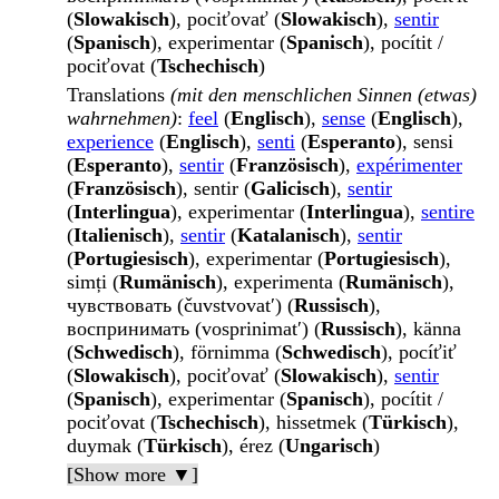
(
Slowakisch
), pociťovať (
Slowakisch
),
sentir
(
Spanisch
), experimentar (
Spanisch
), pocítit /
pociťovat (
Tschechisch
)
Translations
(mit den menschlichen Sinnen (etwas)
wahrnehmen)
:
feel
(
Englisch
),
sense
(
Englisch
),
experience
(
Englisch
),
senti
(
Esperanto
), sensi
(
Esperanto
),
sentir
(
Französisch
),
expérimenter
(
Französisch
), sentir (
Galicisch
),
sentir
(
Interlingua
), experimentar (
Interlingua
),
sentire
(
Italienisch
),
sentir
(
Katalanisch
),
sentir
(
Portugiesisch
), experimentar (
Portugiesisch
),
simți (
Rumänisch
), experimenta (
Rumänisch
),
чувствовать (čuvstvovatʹ) (
Russisch
),
воспринимать (vosprinimatʹ) (
Russisch
), känna
(
Schwedisch
), förnimma (
Schwedisch
), pocíťiť
(
Slowakisch
), pociťovať (
Slowakisch
),
sentir
(
Spanisch
), experimentar (
Spanisch
), pocítit /
pociťovat (
Tschechisch
), hissetmek (
Türkisch
),
duymak (
Türkisch
), érez (
Ungarisch
)
[Show more ▼]