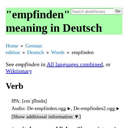
"empfinden"
meaning in Deutsch
Home
German
edition
Deutsch
Words
empfinden
See
empfinden
in
All languages combined
, or
Wiktionary
Verb
IPA
: [ɛmˈp͡fɪndn̩]
Audio
: De-empfinden.ogg
, De-empfinden2.ogg
▶️
▶️
[Show additional information ▼]