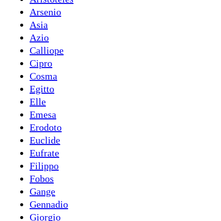
Arsenio
Asia
Azio
Calliope
Cipro
Cosma
Egitto
Elle
Emesa
Erodoto
Euclide
Eufrate
Filippo
Fobos
Gange
Gennadio
Giorgio