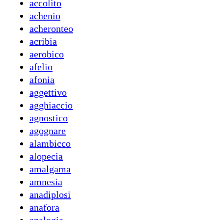
accolito
achenio
acheronteo
acribia
aerobico
afelio
afonia
aggettivo
agghiaccio
agnostico
agognare
alambicco
alopecia
amalgama
amnesia
anadiplosi
anafora