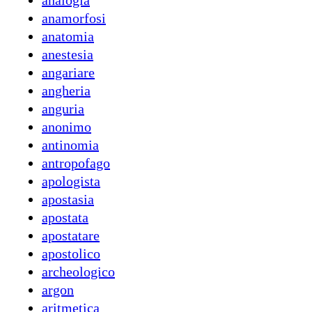
analogia
anamorfosi
anatomia
anestesia
angariare
angheria
anguria
anonimo
antinomia
antropofago
apologista
apostasia
apostata
apostatare
apostolico
archeologico
argon
aritmetica