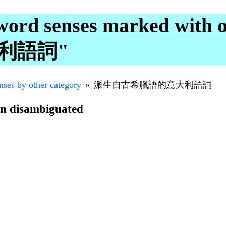
word senses marked with o
利語詞"
nses by other category
派生自古希臘語的意大利語詞
en disambiguated