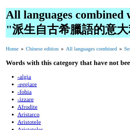
All languages combined 
"派生自古希臘語的意大
Home
Chinese edition
All languages combined
Se
Words with this category that have not be
-algia
-eggiare
-fobia
-izzare
Afrodite
Aristarco
Aristotele
Aristoteles