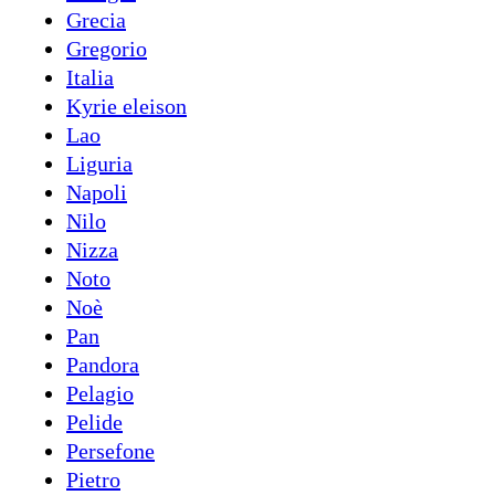
Grecia
Gregorio
Italia
Kyrie eleison
Lao
Liguria
Napoli
Nilo
Nizza
Noto
Noè
Pan
Pandora
Pelagio
Pelide
Persefone
Pietro