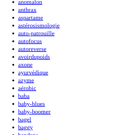
anomalon
anthrax
aspartame
astérosismologie
auto-patrouille
autofocus
autoreverse
avoirdupoids
axone
ayurvédique
azyme
aérobic
baba
baby-blues
baby-boomer
bagel
baggy