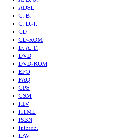
ADSL
C. B.
C. D.-I.
CD
CD-ROM
D. A. T.
DVD
DVD-ROM
EPO
FAQ
GPS
GSM
HIV
HTML
ISBN
Internet
LAV