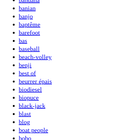
bandana
banian
banjo
baptême
barefoot
bas
baseball
beach-volley
benji
best of
beurrer épais
biodiesel
biopuce
black-jack
blast
blog
boat people
bobo