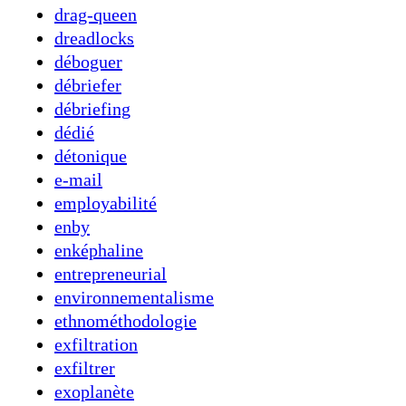
drag-queen
dreadlocks
déboguer
débriefer
débriefing
dédié
détonique
e-mail
employabilité
enby
enképhaline
entrepreneurial
environnementalisme
ethnométhodologie
exfiltration
exfiltrer
exoplanète