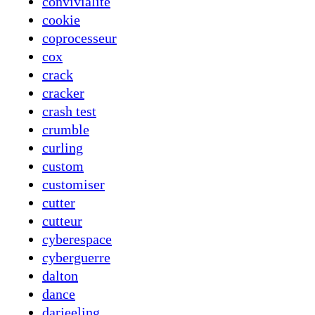
convivialité
cookie
coprocesseur
cox
crack
cracker
crash test
crumble
curling
custom
customiser
cutter
cutteur
cyberespace
cyberguerre
dalton
dance
darjeeling