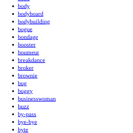
body
bodyboard
bodybuilding
bogue
bondage
booster
boumeur
breakdance
broker
brownie
bug
buggy
businesswoman
buzz
by-pass
bye-bye
byte