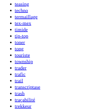
teasing
techno
termaillage
tex-mex
timide
tip-top
toner
tong
touriste
township
trader
trafic
trail
transcriptase
trash
traçabilité
trekkeur