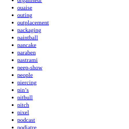
organiseur
ouaise
outing
outplacement
packaging
paintball
pancake
paraben
pastrami
peep-show
people
piercing
pin’s
pitbull
pitch
pixel
podcast
podiatre