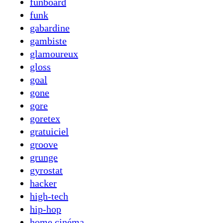
funboard
funk
gabardine
gambiste
glamoureux
gloss
goal
gone
gore
goretex
gratuiciel
groove
grunge
gyrostat
hacker
high-tech
hip-hop
home cinéma