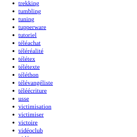
trekking
tumbling
tuning
tupperware
tutoriel
téléachat
téléréalité
télétex
télétexte
téléthon
télévangéliste
téléécriture
usse
victimisation
victimiser
victoire
vidéoclub