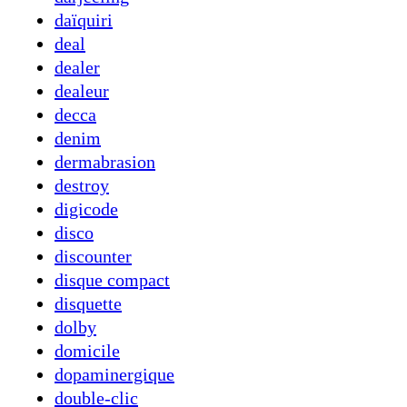
daïquiri
deal
dealer
dealeur
decca
denim
dermabrasion
destroy
digicode
disco
discounter
disque compact
disquette
dolby
domicile
dopaminergique
double-clic