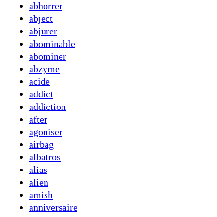
abhorrer
abject
abjurer
abominable
abominer
abzyme
acide
addict
addiction
after
agoniser
airbag
albatros
alias
alien
amish
anniversaire