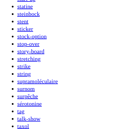
statine
steinbock
stent
sticker
stock-option
stop-over
story-board
stretching
strike
string
supramoléculaire
surnom
surpêche
sérotonine
tag
talk-show
taxol