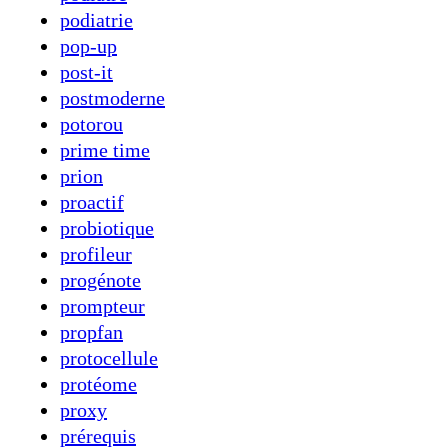
podiatrie
pop-up
post-it
postmoderne
potorou
prime time
prion
proactif
probiotique
profileur
progénote
prompteur
propfan
protocellule
protéome
proxy
prérequis