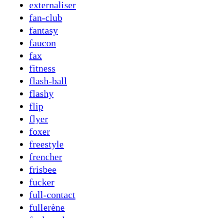
externaliser
fan-club
fantasy
faucon
fax
fitness
flash-ball
flashy
flip
flyer
foxer
freestyle
frencher
frisbee
fucker
full-contact
fullerène