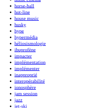
horse-ball
hot-line
house music
husky
hype
hypermédia
héliosismologie
ibuprofène
impacter
implémentation
implémenter
inapproprié
interopérabilité
ionosphère
jam session
jazz
jet-ski