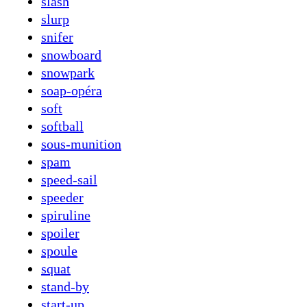
slash
slurp
snifer
snowboard
snowpark
soap-opéra
soft
softball
sous-munition
spam
speed-sail
speeder
spiruline
spoiler
spoule
squat
stand-by
start-up