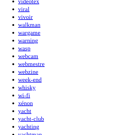
vidéotex
viral
vivoir
walkman
wargame
warning
wasp
webcam
webmestre
webzine
week-end
whisky
wi-fi
xénon
yacht
yacht-club
yachting
yachtman