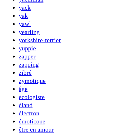
yack
yak
yawl
yearling
yorkshire-terrier
yuppie
zapper
zapping
zibré
zymotique
âge
écologiste
éland
électron
émoticone
être en amour