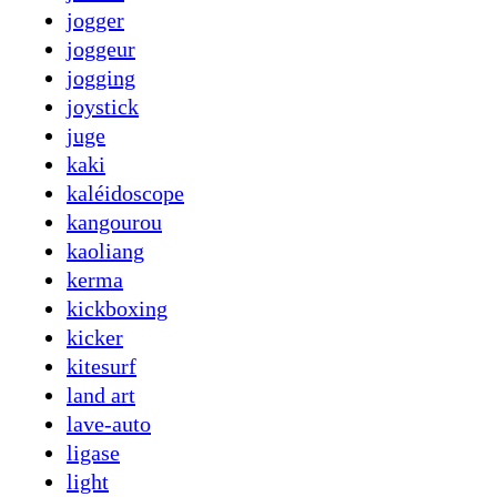
jogger
joggeur
jogging
joystick
juge
kaki
kaléidoscope
kangourou
kaoliang
kerma
kickboxing
kicker
kitesurf
land art
lave-auto
ligase
light