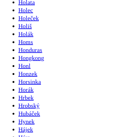
Holata
Holec
Holeček
Holiš
Holák
Homs
Honduras
Hongkong
Honl
Honzek
Horsinka
Horák
Hrbek
Hrobský
Hubáček
Hynek
Hájek