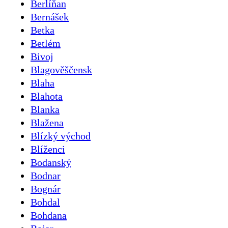
Berlíňan
Bernášek
Betka
Betlém
Bivoj
Blagověščensk
Blaha
Blahota
Blanka
Blažena
Blízký východ
Blíženci
Bodanský
Bodnar
Bognár
Bohdal
Bohdana