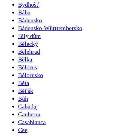
Bydhošť
Bába
Bádensko
Bádensko-Württembersko
Bílý dům
Bělecký
Bělehrad
Bělka
Bělorus
Bělorusko
Běta
Běťák
Bůh
Cabadaj
Canberra
Casablanca
Cee