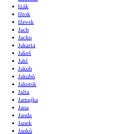
Izák
Ištok
Iževsk
Jach
Jacko
Jakarta
Jakeš
Jakl
Jakub
Jakubů
Jakutsk
Jalta
Jamajka
Jana
Janda
Janek
Janků