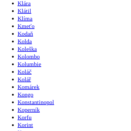
Klára
Klátil
Klíma
Kmeťo
Kodaň
Kolda
Koleška
Kolombo
Kolumbie
Koláč
Kolář
Komárek
Kongo
Konstantinopol
Koperník
Korfu
Korint