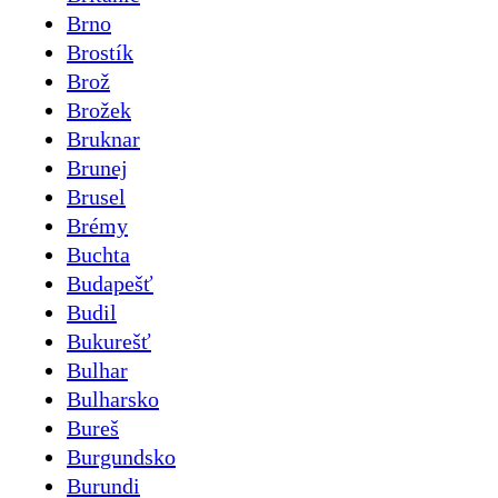
Brno
Brostík
Brož
Brožek
Bruknar
Brunej
Brusel
Brémy
Buchta
Budapešť
Budil
Bukurešť
Bulhar
Bulharsko
Bureš
Burgundsko
Burundi