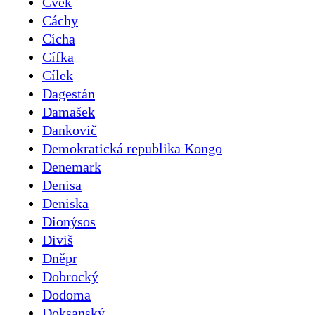
Cvek
Cáchy
Cícha
Cífka
Cílek
Dagestán
Damašek
Dankovič
Demokratická republika Kongo
Denemark
Denisa
Deniska
Dionýsos
Diviš
Dněpr
Dobrocký
Dodoma
Doksanský