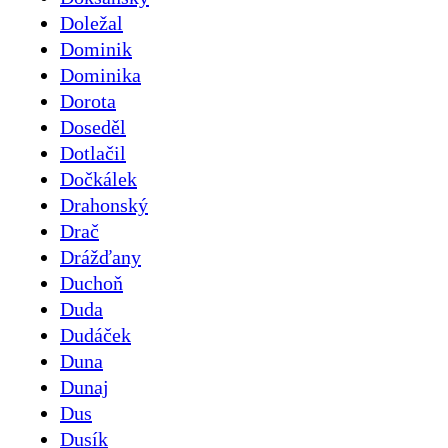
Doležal
Dominik
Dominika
Dorota
Doseděl
Dotlačil
Dočkálek
Drahonský
Drač
Drážďany
Duchoň
Duda
Dudáček
Duna
Dunaj
Dus
Dusík