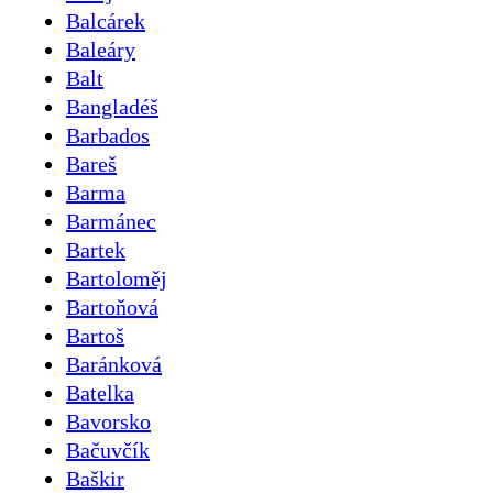
Balcárek
Baleáry
Balt
Bangladéš
Barbados
Bareš
Barma
Barmánec
Bartek
Bartoloměj
Bartoňová
Bartoš
Baránková
Batelka
Bavorsko
Bačuvčík
Baškir