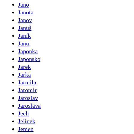
Jano
Janota
Janov
Januš
Janík
Janů
Japonka
Japonsko
Jarek
Jarka
Jarmila
Jaromír
Jaroslav
Jaroslava
Jech
Jelínek
Jemen