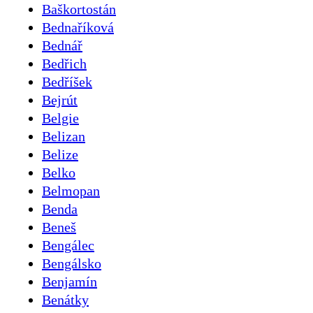
Baškortostán
Bednaříková
Bednář
Bedřich
Bedříšek
Bejrút
Belgie
Belizan
Belize
Belko
Belmopan
Benda
Beneš
Bengálec
Bengálsko
Benjamín
Benátky