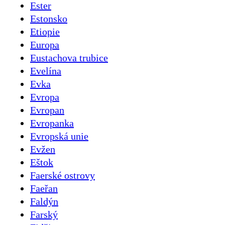
Ester
Estonsko
Etiopie
Europa
Eustachova trubice
Evelína
Evka
Evropa
Evropan
Evropanka
Evropská unie
Evžen
Eštok
Faerské ostrovy
Faeřan
Faldýn
Farský