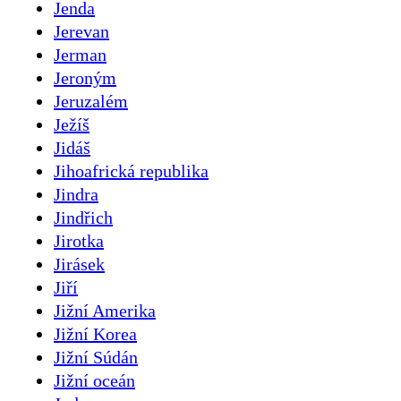
Jenda
Jerevan
Jerman
Jeroným
Jeruzalém
Ježíš
Jidáš
Jihoafrická republika
Jindra
Jindřich
Jirotka
Jirásek
Jiří
Jižní Amerika
Jižní Korea
Jižní Súdán
Jižní oceán