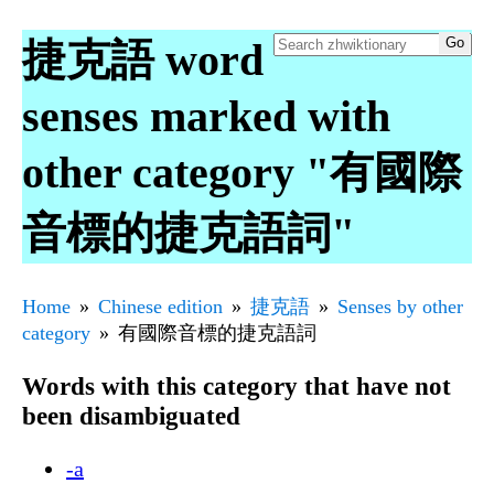
捷克語 word
senses marked with
other category "有國際
音標的捷克語詞"
Home
Chinese edition
捷克語
Senses by other
category
有國際音標的捷克語詞
Words with this category that have not
been disambiguated
-a