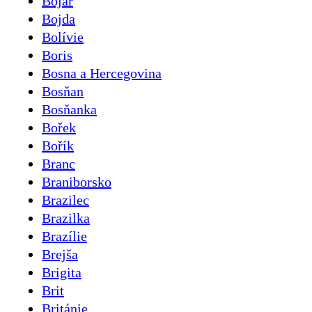
Bojar
Bojda
Bolívie
Boris
Bosna a Hercegovina
Bosňan
Bosňanka
Bořek
Bořík
Branc
Braniborsko
Brazilec
Brazilka
Brazílie
Brejša
Brigita
Brit
Británie