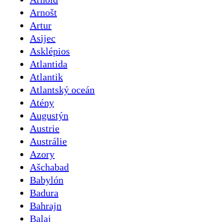
Arnošt
Artur
Asijec
Asklépios
Atlantida
Atlantik
Atlantský oceán
Atény
Augustýn
Austrie
Austrálie
Azory
Ašchabad
Babylón
Badura
Bahrajn
Balaj