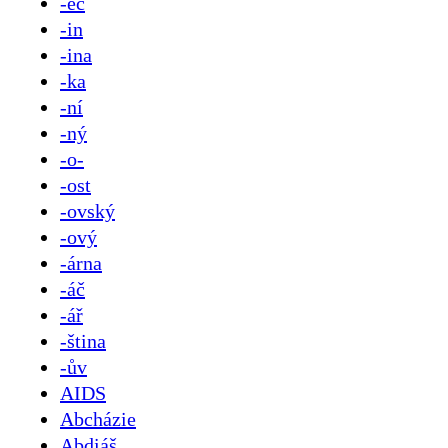
-ec
-in
-ina
-ka
-ní
-ný
-o-
-ost
-ovský
-ový
-árna
-áč
-ář
-ština
-ův
AIDS
Abcházie
Abdiáš