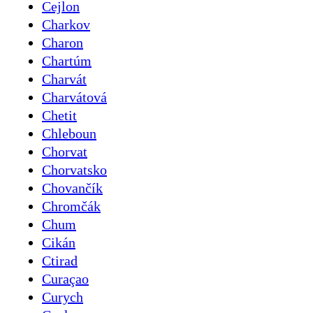
Cejlon
Charkov
Charon
Chartúm
Charvát
Charvátová
Chetit
Chleboun
Chorvat
Chorvatsko
Chovančík
Chromčák
Chum
Cikán
Ctirad
Curaçao
Curych