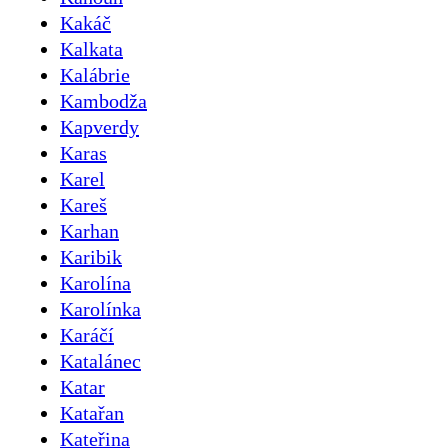
Kakáč
Kalkata
Kalábrie
Kambodža
Kapverdy
Karas
Karel
Kareš
Karhan
Karibik
Karolína
Karolínka
Karáčí
Katalánec
Katar
Katařan
Kateřina