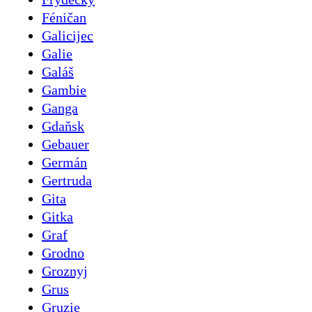
Féničan
Galicijec
Galie
Galáš
Gambie
Ganga
Gdaňsk
Gebauer
Germán
Gertruda
Gita
Gitka
Graf
Grodno
Groznyj
Grus
Gruzie