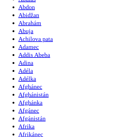
Abdon
Abidžan
Abrahám
Abuja
Achilova pata
Adamec
Addis Abeba
Adina
Adéla
Adélka
Afghánec
Afghánistán
Afghánka
Afgánec
Afgánistán
Afrika
Afrikánec