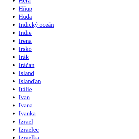
Héra
Hňup
Hůda
Indický oceán
Indie
Irena
Irsko
Irák
Iráčan
Island
Islanďan
Itálie
Ivan
Ivana
Ivanka
Izrael
Izraelec
Izraelka