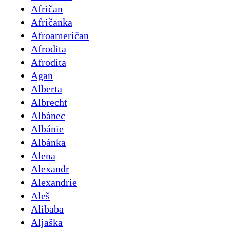
Afričan
Afričanka
Afroameričan
Afrodita
Afrodíta
Agan
Alberta
Albrecht
Albánec
Albánie
Albánka
Alena
Alexandr
Alexandrie
Aleš
Alibaba
Aljaška