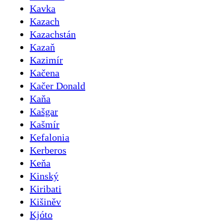
Kavka
Kazach
Kazachstán
Kazaň
Kazimír
Kačena
Kačer Donald
Kaňa
Kašgar
Kašmír
Kefalonia
Kerberos
Keňa
Kinský
Kiribati
Kišiněv
Kjóto