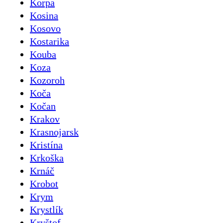
Korpa
Kosina
Kosovo
Kostarika
Kouba
Koza
Kozoroh
Koča
Kočan
Krakov
Krasnojarsk
Kristína
Krkoška
Krnáč
Krobot
Krym
Krystlík
Kryštof