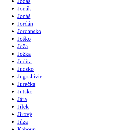
Jodas
Jonák
Jonáš
Jordán
Jordánsko
Joško
Joža
Jožka
Judita
Judsko
Jugoslávie
Jurečka
Jutsko
Jára
Jílek
Jírový
Jůza
Kahoun