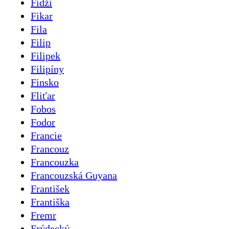
Fidži
Fikar
Fila
Filip
Filipek
Filipíny
Finsko
Fliťar
Fobos
Fodor
Francie
Francouz
Francouzka
Francouzská Guyana
František
Františka
Fremr
Frýdecký