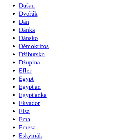
Dušan
Dvořák
Dán
Dánka
Dánsko
Démokritos
Džibutsko
Džupina
Efler
Egypt
Egypťan
Egypťanka
Ekvádor
Elsa
Ema
Emesa
Eskymák