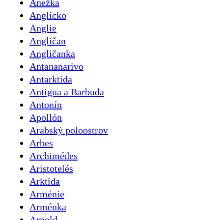
Anežka
Anglicko
Anglie
Angličan
Angličanka
Antananarivo
Antarktida
Antigua a Barbuda
Antonín
Apollón
Arabský poloostrov
Arbes
Archimédes
Aristotelés
Arktida
Arménie
Arménka
Arnold