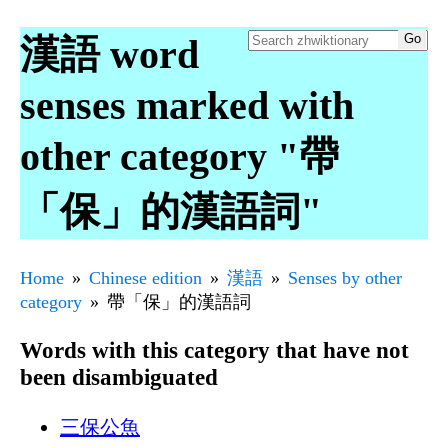
漢語 word
senses marked with
other category "帶
「保」的漢語詞"
Home
Chinese edition
漢語
Senses by other
category
帶「保」的漢語詞
Words with this category that have not
been disambiguated
三保公魚