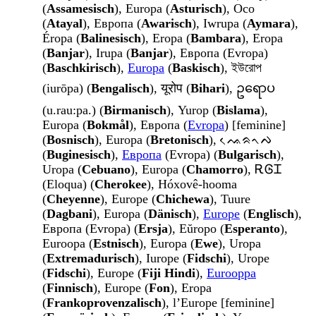
(
Assamesisch
), Europa (
Asturisch
), Oco
(
Atayal
), Европа (
Awarisch
), Iwrupa (
Aymara
),
Éropa (
Balinesisch
), Eropa (
Bambara
), Eropa
(
Banjar
), Irupa (
Banjar
), Европа (Evropa)
(
Baschkirisch
),
Europa
(
Baskisch
), ইউরোপ
(iurōpa) (
Bengalisch
), यूरोप (
Bihari
), ဥရောပ
(u.rau:pa.) (
Birmanisch
), Yurop (
Bislama
),
Europa (
Bokmål
), Европа (
Evropa
) [feminine]
(
Bosnisch
), Europa (
Bretonisch
), ᨕᨙᨑᨚᨄ
(
Buginesisch
),
Европа
(Evropa) (
Bulgarisch
),
Uropa (
Cebuano
), Europa (
Chamorro
), ᎡᎶᏆ
(Eloqua) (
Cherokee
), Hóxovê-hooma
(
Cheyenne
), Europe (
Chichewa
), Tuure
(
Dagbani
), Europa (
Dänisch
),
Europe
(
Englisch
),
Европа (Evropa) (
Ersja
), Eŭropo (
Esperanto
),
Euroopa (
Estnisch
), Europa (
Ewe
), Uropa
(
Extremadurisch
), Iurope (
Fidschi
), Urope
(
Fidschi
), Europe (
Fiji Hindi
),
Eurooppa
(
Finnisch
), Europe (
Fon
), Eropa
(
Frankoprovenzalisch
), l’Europe [feminine]