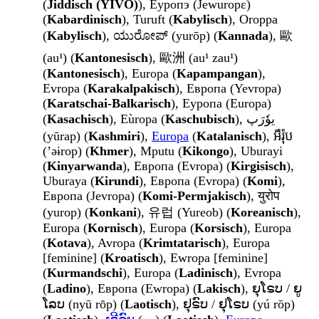
(
Jiddisch (YIVO)
), Еуропэ (Jewuropɛ)
(
Kabardinisch
), Turuft (
Kabylisch
), Oroppa
(
Kabylisch
), ಯುರೋಪ್ (yurōp) (
Kannada
), 歐
(au¹) (
Kantonesisch
), 歐洲 (au¹ zau¹)
(
Kantonesisch
), Europa (
Kapampangan
),
Evropa (
Karakalpakisch
), Европа (Yevropa)
(
Karatschai-Balkarisch
), Еуропа (Europa)
(
Kasachisch
), Eùropa (
Kaschubisch
), یوٗرَپ
(yūrap) (
Kashmiri
),
Europa
(
Katalanisch
), អឺរ៉ុប
(ʼəɨrop) (
Khmer
), Mputu (
Kikongo
), Uburayi
(
Kinyarwanda
), Европа (Evropa) (
Kirgisisch
),
Uburaya (
Kirundi
), Европа (Evropa) (
Komi
),
Европа (Jevropa) (
Komi-Permjakisch
), युरोप
(yurop) (
Konkani
), 유럽 (Yureob) (
Koreanisch
),
Europa (
Kornisch
), Europa (
Korsisch
), Europa
(
Kotava
), Avropa (
Krimtatarisch
), Europa
[feminine] (
Kroatisch
), Ewropa [feminine]
(
Kurmandschi
), Europa (
Ladinisch
), Evropa
(
Ladino
), Европа (Ewropa) (
Lakisch
), ຍຸໂຣບ / ຍູ
ໂລບ (nyū rȏp) (
Laotisch
), ຢຸຣົບ / ຢຸໂຣບ (yú rōp)