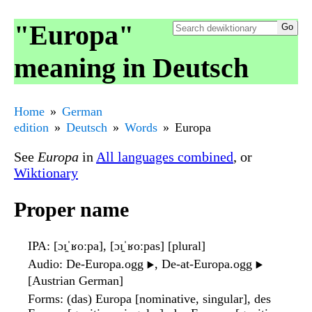
"Europa"
meaning in Deutsch
Home
German
edition
Deutsch
Words
Europa
See
Europa
in
All languages combined
, or
Wiktionary
Proper name
IPA
: [ɔɪ̯ˈʁoːpa], [ɔɪ̯ˈʁoːpas] [plural]
Audio
: De-Europa.ogg
, De-at-Europa.ogg
▶️
▶️
[Austrian German]
Forms
: (das) Europa [nominative, singular], des