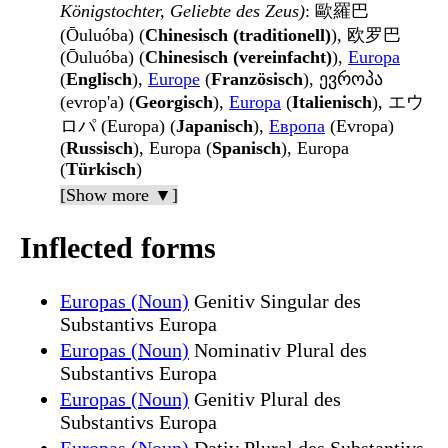
Königstochter, Geliebte des Zeus)
: 歐羅巴
(Ōuluóba) (
Chinesisch (traditionell)
), 欧罗巴
(Ōuluóba) (
Chinesisch (vereinfacht)
),
Europa
(
Englisch
),
Europe
(
Französisch
), ევროპა
(evrop'a) (
Georgisch
),
Europa
(
Italienisch
), エウ
ロパ (Europa) (
Japanisch
),
Европа
(Evropa)
(
Russisch
), Europa (
Spanisch
), Europa
(
Türkisch
)
[Show more ▼]
Inflected forms
Europas (Noun)
Genitiv Singular des
Substantivs Europa
Europas (Noun)
Nominativ Plural des
Substantivs Europa
Europas (Noun)
Genitiv Plural des
Substantivs Europa
Europas (Noun)
Dativ Plural des Substantivs