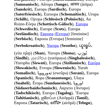
(
Samoanisch
), Aêropa (
Sango
), आरूप (ārūpa)
(
Sanskrit
), Europa (
Sardisch
), Europa
(
Saterfriesisch
), Euruopa (
Schemaitisch
), Urupa
(
Schilh
), Ojropa (
Schlesisch (Polnisch)
), An
Roinn-Eòrpa (
Schottisch-Gälisch
),
Europa
(
Schwedisch
), Europe (
Scots
), Europa
(
Seeländisch
),
Европа
(
Evropa
) [feminine]
(
Serbisch
), Европа (Evropa) [feminine]
(
Serbokroatisch
),
Yuropa
(
Sesotho
), ယူးရူပ်ႉ
(yúu rṵ̂up) (
Shan
), Yuropu (
Shona
), يُورَپ
(
Sindhi
), යුරෝපය (yurōpaya) (
Singhalesisch
),
iYurophu (
Siswati
), Europa (
Sizilianisch
),
Európa
(
Slowakisch
), Evropa (
Slowenisch
), Yurub
(
Somalisch
), ئەورووپا (ewrûpa) (
Sorani
), Europa
(
Spanisch
), Ropa (
Sranantongo
), Ulaya
(
Suaheli
), Éropa (
Sundanesisch
), اوروپا
(
Südaserbaidschanisch
), Аврупо (Avrupo)
(
Tadschikisch
), Europa (
Tagalog
), ’Europa
(
Tahitianisch
), ஐரோப்பா (Airōppā) (
Tamil
),
Европа (
Tatarisch
), ఐరోపా (airōpā) (
Telugu
),