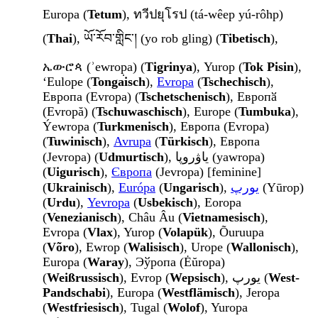
Europa (
Tetum
), ทวีปยุโรป (tá-wêep yú-rôhp)
(
Thai
), ཡོ་རོབ་གླིང་། (yo rob gling) (
Tibetisch
),
ኤውሮጳ (ʾewrop̣a) (
Tigrinya
), Yurop (
Tok Pisin
),
ʻEulope (
Tongaisch
),
Evropa
(
Tschechisch
),
Европа (Evropa) (
Tschetschenisch
), Европӑ
(Evropă) (
Tschuwaschisch
), Europe (
Tumbuka
),
Ýewropa (
Turkmenisch
), Европа (Evropa)
(
Tuwinisch
),
Avrupa
(
Türkisch
), Европа
(Jevropa) (
Udmurtisch
), ياۋروپا (yawropa)
(
Uigurisch
),
Європа
(Jevropa) [feminine]
(
Ukrainisch
),
Európa
(
Ungarisch
),
یورپ
(Yūrop)
(
Urdu
),
Yevropa
(
Usbekisch
), Eoropa
(
Venezianisch
), Châu Âu (
Vietnamesisch
),
Evropa (
Vlax
), Yurop (
Volapük
), Õuruupa
(
Võro
), Ewrop (
Walisisch
), Urope (
Wallonisch
),
Europa (
Waray
), Эўропа (Ėŭropa)
(
Weißrussisch
), Evrop (
Wepsisch
), یورپ (
West-
Pandschabi
), Europa (
Westflämisch
), Jeropa
(
Westfriesisch
), Tugal (
Wolof
), Yuropa