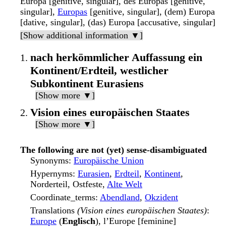
Europa [genitive, singular], des Europas [genitive,
singular],
Europas
[genitive, singular], (dem) Europa
[dative, singular], (das) Europa [accusative, singular]
[Show additional information ▼]
nach herkömmlicher Auffassung ein
Kontinent/Erdteil, westlicher
Subkontinent Eurasiens
[Show more ▼]
Vision eines europäischen Staates
[Show more ▼]
The following are not (yet) sense-disambiguated
Synonyms
:
Europäische Union
Hypernyms
:
Eurasien
,
Erdteil
,
Kontinent
,
Norderteil, Ostfeste,
Alte Welt
Coordinate_terms
:
Abendland
,
Okzident
Translations
(Vision eines europäischen Staates)
:
Europe
(
Englisch
), l’Europe [feminine]