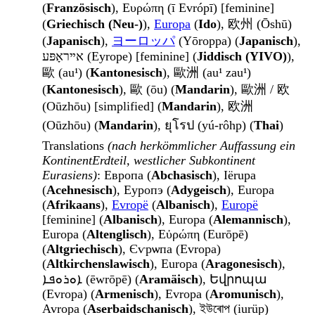
(
Französisch
), Ευρώπη (ī Evrópī) [feminine]
(
Griechisch (Neu-)
),
Europa
(
Ido
), 欧州 (Ōshū)
(
Japanisch
),
ヨーロッパ
(Yōroppa) (
Japanisch
),
אײראָפּע (Eyrope) [feminine] (
Jiddisch (YIVO)
),
歐 (au¹) (
Kantonesisch
), 歐洲 (au¹ zau¹)
(
Kantonesisch
), 歐 (ōu) (
Mandarin
), 歐洲 / 欧
(Oūzhōu) [simplified] (
Mandarin
), 欧洲
(Oūzhōu) (
Mandarin
), ยุโรป (yú-rôhp) (
Thai
)
Translations
(nach herkömmlicher Auffassung ein
KontinentErdteil, westlicher Subkontinent
Eurasiens)
: Европа (
Abchasisch
), Iërupa
(
Acehnesisch
), Еуропэ (
Adygeisch
), Europa
(
Afrikaans
),
Evropë
(
Albanisch
),
Europë
[feminine] (
Albanisch
), Europa (
Alemannisch
),
Europa (
Altenglisch
), Εὐρώπη (Eurōpē)
(
Altgriechisch
), Єѵрѡпа (Evropa)
(
Altkirchenslawisch
), Europa (
Aragonesisch
),
ܐܘܪܘܦܐ (ēwrōpē) (
Aramäisch
), Եվրոպա
(Evropa) (
Armenisch
), Evropa (
Aromunisch
),
Avropa (
Aserbaidschanisch
), ইউৰোপ (iurüp)