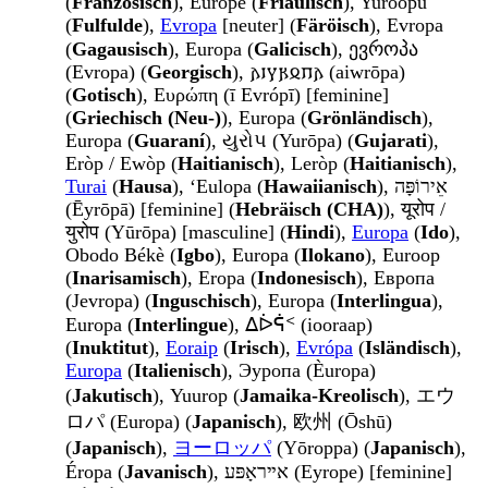
(
Französisch
), Europe (
Friaulisch
), Yuroopu
(
Fulfulde
),
Evropa
[neuter] (
Färöisch
), Evropa
(
Gagausisch
), Europa (
Galicisch
), ევროპა
(Evropa) (
Georgisch
), 𐌰𐌹𐍅𐍂𐍉𐍀𐌰 (aiwrōpa)
(
Gotisch
), Ευρώπη (ī Evrópī) [feminine]
(
Griechisch (Neu-)
), Europa (
Grönländisch
),
Europa (
Guaraní
), યુરોપ (Yurōpa) (
Gujarati
),
Eròp / Ewòp (
Haitianisch
), Leròp (
Haitianisch
),
Turai
(
Hausa
), ʻEulopa (
Hawaiianisch
), אֵירוֹפָּה
(Ēyrōpā) [feminine] (
Hebräisch (CHA)
), यूरोप /
युरोप (Yūrōpa) [masculine] (
Hindi
),
Europa
(
Ido
),
Obodo Békè (
Igbo
), Europa (
Ilokano
), Euroop
(
Inarisamisch
), Eropa (
Indonesisch
), Европа
(Jevropa) (
Inguschisch
), Europa (
Interlingua
),
Europa (
Interlingue
), ᐃᐆᕌᑉ (iooraap)
(
Inuktitut
),
Eoraip
(
Irisch
),
Evrópa
(
Isländisch
),
Europa
(
Italienisch
), Эуропа (Èuropa)
(
Jakutisch
), Yuurop (
Jamaika-Kreolisch
), エウ
ロパ (Europa) (
Japanisch
), 欧州 (Ōshū)
(
Japanisch
),
ヨーロッパ
(Yōroppa) (
Japanisch
),
Éropa (
Javanisch
), אײראָפּע (Eyrope) [feminine]