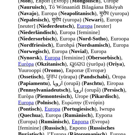
(
Mon
), Европ (Evrop) (
Mongolisch
), Uirope
(
Nauruisch
), Tó Wónaanídi Bilagáana Bikéyah
(
Navajo
), Europa (
Neapolitanisch
), युरोप (yuropa)
(
Nepalesisch
), युरोप (yuropa) (
Newari
), Europa
[neuter] (
Niederdeutsch
),
Europa
[neuter]
(
Niederländisch
), Europa [feminine]
(
Niedersorbisch
), Europa (
Nord-Sotho
), Euroopa
(
Nordfriesisch
), Eurohpá (
Nordsamisch
), Europa
(
Norwegisch
), Europa (
Novial
), Europa
(
Nynorsk
),
Europa
[feminine] (
Obersorbisch
),
Euròpa
(
Okzitanisch
), ୟୁରୋପ (ẏurōpa) (
Oriya
),
Yuurooppi (
Oromo
), Европӕ (Evropæ)
(
Ossetisch
), ਯੂਰਪ (yūrapa) (
Pandschabi
), Oropa
(
Papiamentu
), اروپا (orupã) (
Paschtu
), Eiropaa
(
Pennsylvaniadeutsch
), اروپا (orupâ) (
Persisch
),
Euròpa (
Piemontesisch
), Urope (
Pikardisch
),
Europa
(
Polnisch
), Ευρώπην (Evrópin)
(
Pontisch
),
Europa
(
Portugiesisch
), Iwrupa
(
Quechua
), Europa (
Rumänisch
), Еуропа
(Europa) (
Rumänisch
),
Европа
(Evropa)
[feminine] (
Russisch
), Европо (
Russisches
Burjatisch
), l’Europa (
Rätoromanisch
), Europa