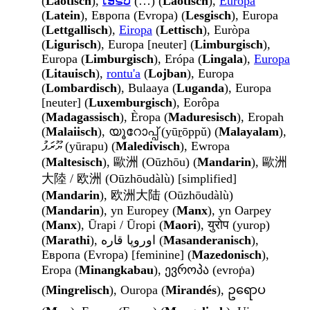
(
Laotisch
),
ເອີຣົບ
(…) (
Laotisch
),
Europa
(
Latein
), Европа (Evropa) (
Lesgisch
), Europa
(
Lettgallisch
),
Eiropa
(
Lettisch
), Euròpa
(
Ligurisch
), Europa [neuter] (
Limburgisch
),
Europa (
Limburgisch
), Erópa (
Lingala
),
Europa
(
Litauisch
),
rontu'a
(
Lojban
), Europa
(
Lombardisch
), Bulaaya (
Luganda
), Europa
[neuter] (
Luxemburgisch
), Eorôpa
(
Madagassisch
), Èropa (
Maduresisch
), Eropah
(
Malaiisch
), യൂറോപ്പ് (yūṟōppŭ) (
Malayalam
),
ޔޫރަޕު (yūrapu) (
Maledivisch
), Ewropa
(
Maltesisch
), 歐洲 (Oūzhōu) (
Mandarin
), 歐洲
大陸 / 欧洲 (Oūzhōudàlù) [simplified]
(
Mandarin
), 欧洲大陆 (Oūzhōudàlù)
(
Mandarin
), yn Europey (
Manx
), yn Oarpey
(
Manx
), Ūrapi / Ūropi (
Maori
), युरोप (yurop)
(
Marathi
), اوروپا قاره (
Masanderanisch
),
Европа (Evropa) [feminine] (
Mazedonisch
),
Eropa (
Minangkabau
), ევროპა (evroṗa)
(
Mingrelisch
), Ouropa (
Mirandés
), ဥရောပ