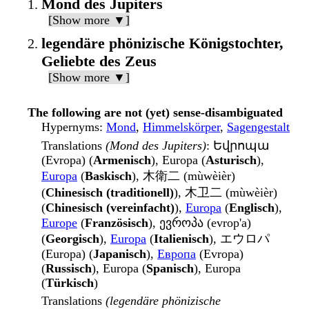
Mond des Jupiters
[Show more ▼]
legendäre phönizische Königstochter,
Geliebte des Zeus
[Show more ▼]
The following are not (yet) sense-disambiguated
Hypernyms
:
Mond
,
Himmelskörper
,
Sagengestalt
Translations
(Mond des Jupiters)
: Եվրոպա
(Evropa) (
Armenisch
), Europa (
Asturisch
),
Europa
(
Baskisch
), 木衛二 (mùwèièr)
(
Chinesisch (traditionell)
), 木卫二 (mùwèièr)
(
Chinesisch (vereinfacht)
),
Europa
(
Englisch
),
Europe
(
Französisch
), ევროპა (evrop'a)
(
Georgisch
),
Europa
(
Italienisch
), エウロパ
(Europa) (
Japanisch
),
Европа
(Evropa)
(
Russisch
), Europa (
Spanisch
), Europa
(
Türkisch
)
Translations
(legendäre phönizische