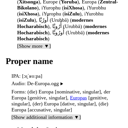
(
Xitsonga
), Europe (
Yoruba
), Europa (
Zentral-
Bikolano
), iYurophu (
isiXhosa
), iYurobhu
(
isiXhosa
), iYurophu (
isiZulu
), iYurobhu
(
isiZulu
), أُورُبَّا (Urubbā) (
modernes
Hocharabisch
), أُرُوبَّا (Urubbā) (
modernes
Hocharabisch
), أُورُوبَّا (Urubbā) (
modernes
Hocharabisch
)
[Show more ▼]
Proper name
IPA
: [ɔɪ̯ˈʁoːpa]
Audio
: De-Europa.ogg
▶️
Forms
: (die) Europa [nominative, singular], der
Europa [genitive, singular],
Europas
[genitive,
singular], (der) Europa [dative, singular], (die)
Europa [accusative, singular]
[Show additional information ▼]