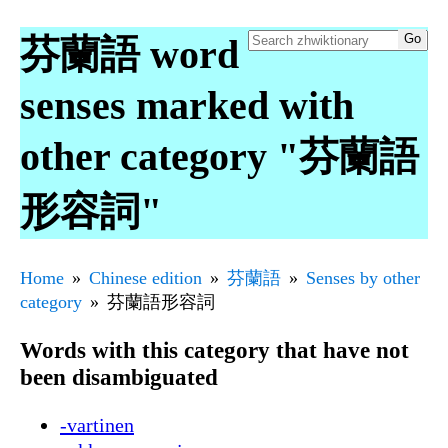
芬蘭語 word
senses marked with
other category "芬蘭語
形容詞"
Home
Chinese edition
芬蘭語
Senses by other
category
芬蘭語形容詞
Words with this category that have not
been disambiguated
-vartinen