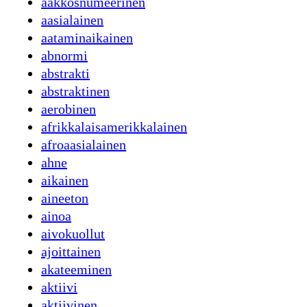
aakkosnumeerinen
aasialainen
aataminaikainen
abnormi
abstrakti
abstraktinen
aerobinen
afrikkalaisamerikkalainen
afroaasialainen
ahne
aikainen
aineeton
ainoa
aivokuollut
ajoittainen
akateeminen
aktiivi
aktiivinen