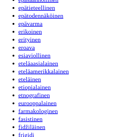
epätieteellinen
epätodennäköinen
epävarma
erikoinen
erityinen
eroava
esiaviollinen
eteläaasialainen
eteläamerikkalainen
eteläinen
etiopialainen
etnografinen
eurooppalainen
farmakologinen
fasistinen
fidžiläinen
frigidi