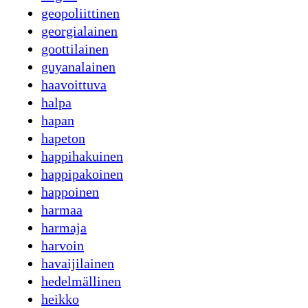
geopoliittinen
georgialainen
goottilainen
guyanalainen
haavoittuva
halpa
hapan
hapeton
happihakuinen
happipakoinen
happoinen
harmaa
harmaja
harvoin
havaijilainen
hedelmällinen
heikko