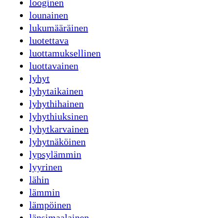
looginen
lounainen
lukumääräinen
luotettava
luottamuksellinen
luottavainen
lyhyt
lyhytaikainen
lyhythihainen
lyhythiuksinen
lyhytkarvainen
lyhytnäköinen
lypsylämmin
lyyrinen
lähin
lämmin
lämpöinen
länsimaalainen