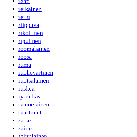
rehti
reikäinen
reilu
riippuva
rikollinen
ripulinen
roomalainen
roosa
ruma
ruohovartinen
ruotsalainen
ruskea
rytmikäs
saamelainen
saastunut
sadas
sairas
saksalainen