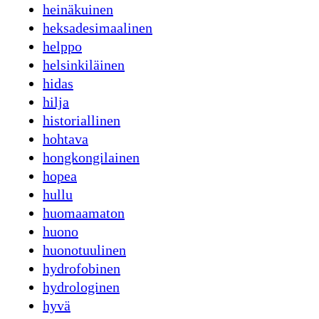
heinäkuinen
heksadesimaalinen
helppo
helsinkiläinen
hidas
hilja
historiallinen
hohtava
hongkongilainen
hopea
hullu
huomaamaton
huono
huonotuulinen
hydrofobinen
hydrologinen
hyvä