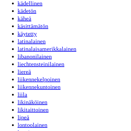
kädellinen
kädetön
käheä
käsittämätön
käytetty
latinalainen
latinalaisamerikkalainen
libanonilainen
liechtensteinilainen
liereä
liikennekelpoinen
liikennekuntoinen
liila
likinäköinen
likitaittoinen
lipeä
lontoolainen