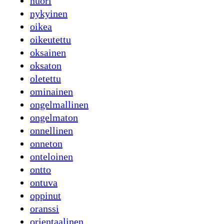
nuori
nykyinen
oikea
oikeutettu
oksainen
oksaton
oletettu
ominainen
ongelmallinen
ongelmaton
onnellinen
onneton
onteloinen
ontto
ontuva
oppinut
oranssi
orientaalinen