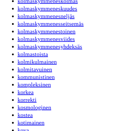
kolmaskymmeneskolmas
kolmaskymmeneskuudes
kolmaskymmenesneljäs
kolmaskymmenesseitsemäs
kolmaskymmenestoinen
kolmaskymmenesviides
kolmaskymmenesyhdeksäs
kolmastoista
kolmikulmainen
kolmitavuinen
kommunistinen
kompleksinen
korkea
korrekti
kosmologinen
kostea
kotimainen
kova