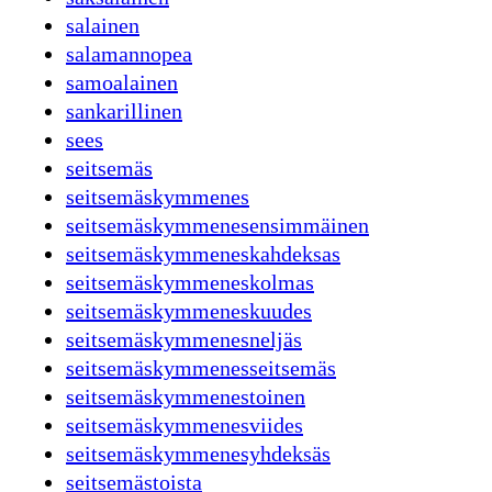
salainen
salamannopea
samoalainen
sankarillinen
sees
seitsemäs
seitsemäskymmenes
seitsemäskymmenesensimmäinen
seitsemäskymmeneskahdeksas
seitsemäskymmeneskolmas
seitsemäskymmeneskuudes
seitsemäskymmenesneljäs
seitsemäskymmenesseitsemäs
seitsemäskymmenestoinen
seitsemäskymmenesviides
seitsemäskymmenesyhdeksäs
seitsemästoista