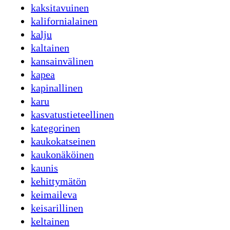
kaksitavuinen
kalifornialainen
kalju
kaltainen
kansainvälinen
kapea
kapinallinen
karu
kasvatustieteellinen
kategorinen
kaukokatseinen
kaukonäköinen
kaunis
kehittymätön
keimaileva
keisarillinen
keltainen