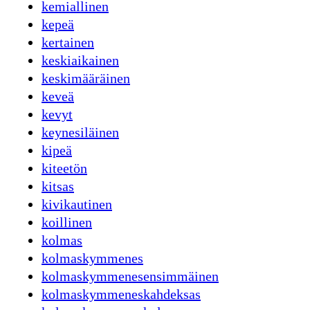
kemiallinen
kepeä
kertainen
keskiaikainen
keskimääräinen
keveä
kevyt
keynesiläinen
kipeä
kiteetön
kitsas
kivikautinen
koillinen
kolmas
kolmaskymmenes
kolmaskymmenesensimmäinen
kolmaskymmeneskahdeksas