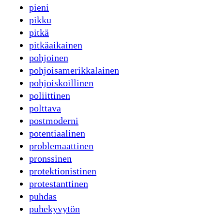
pieni
pikku
pitkä
pitkäaikainen
pohjoinen
pohjoisamerikkalainen
pohjoiskoillinen
poliittinen
polttava
postmoderni
potentiaalinen
problemaattinen
pronssinen
protektionistinen
protestanttinen
puhdas
puhekyvytön