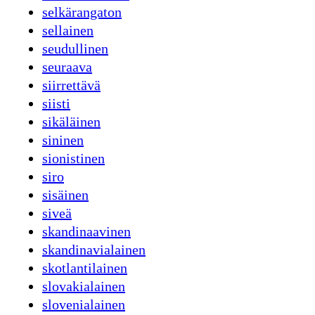
selkärangaton
sellainen
seudullinen
seuraava
siirrettävä
siisti
sikäläinen
sininen
sionistinen
siro
sisäinen
siveä
skandinaavinen
skandinavialainen
skotlantilainen
slovakialainen
slovenialainen