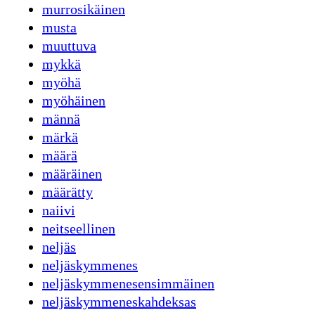
murrosikäinen
musta
muuttuva
mykkä
myöhä
myöhäinen
männä
märkä
määrä
määräinen
määrätty
naiivi
neitseellinen
neljäs
neljäskymmenes
neljäskymmenesensimmäinen
neljäskymmeneskahdeksas