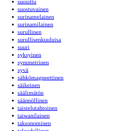
suosittu
suostuvainen
surinamelainen
surinamilainen
surullinen
surullisenkuuluisa
suuri
syksyinen
symmetrinen
syvä
sähkömagneettinen
säikeinen
säälimätön
säännöllinen
taistelutahtoinen
taiwanilainen
taksonominen
taloudellinen