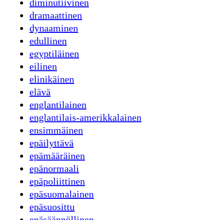
diminutiivinen
dramaattinen
dynaaminen
edullinen
egyptiläinen
eilinen
elinikäinen
elävä
englantilainen
englantilais-amerikkalainen
ensimmäinen
epäilyttävä
epämääräinen
epänormaali
epäpoliittinen
epäsuomalainen
epäsuosittu
epäsäännöllinen