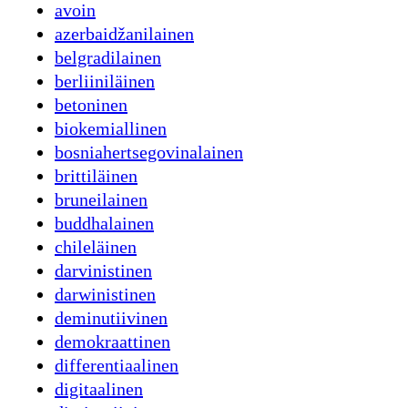
avoin
azerbaidžanilainen
belgradilainen
berliiniläinen
betoninen
biokemiallinen
bosniahertsegovinalainen
brittiläinen
bruneilainen
buddhalainen
chileläinen
darvinistinen
darwinistinen
deminutiivinen
demokraattinen
differentiaalinen
digitaalinen