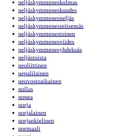
neljäskymmeneskolmas
neljäskymmeneskuudes
neljäskymmenesneljäs
neljäskymmenesseitsemäs
neljäskymmenestoinen
neljäskymmenesviides
neljäskymmenesyhdeksäs
neljästoista
neoliittinen
nepalilainen
neuvostoaikainen
nollas
nopea
norja
norjalainen
norjankielinen
normaali