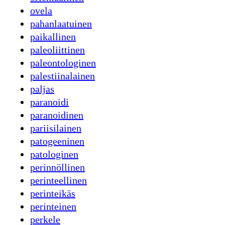
ovela
pahanlaatuinen
paikallinen
paleoliittinen
paleontologinen
palestiinalainen
paljas
paranoidi
paranoidinen
pariisilainen
patogeeninen
patologinen
perinnöllinen
perinteellinen
perinteikäs
perinteinen
perkele