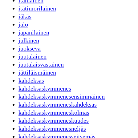
itämainen
itätimorilainen
iäkäs
jalo
japanilainen
julkinen
juokseva
juutalainen
juutalaisvastainen
jättiläismäinen
kahdeksas
kahdeksaskymmenes
kahdeksaskymmenesensimmäinen
kahdeksaskymmeneskahdeksas
kahdeksaskymmeneskolmas
kahdeksaskymmeneskuudes
kahdeksaskymmenesneljäs
kahdeksaskymmenesseitsemäs