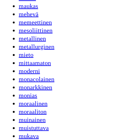
maukas
mehevä
memeettinen
mesoliittinen
metallinen
metallurginen
mieto
mittaamaton
moderni
monacolainen
monarkkinen
monias
moraalinen
moraaliton
muinainen
muistuttava
mukava