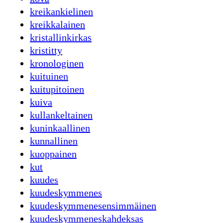
kreikankielinen
kreikkalainen
kristallinkirkas
kristitty
kronologinen
kuituinen
kuitupitoinen
kuiva
kullankeltainen
kuninkaallinen
kunnallinen
kuoppainen
kut
kuudes
kuudeskymmenes
kuudeskymmenesensimmäinen
kuudeskymmeneskahdeksas