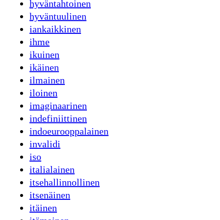
hyväntahtoinen
hyväntuulinen
iankaikkinen
ihme
ikuinen
ikäinen
ilmainen
iloinen
imaginaarinen
indefiniittinen
indoeurooppalainen
invalidi
iso
italialainen
itsehallinnollinen
itsenäinen
itäinen