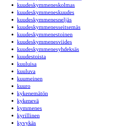
kuudeskymmeneskolmas
kuudeskymmeneskuudes
kuudeskymmenesneljäs
kuudeskymmenesseitsemäs
kuudeskymmenestoinen
kuudeskymmenesviides
kuudeskymmenesyhdeksäs
kuudestoista
kuuluisa
kuuluva
kuumeinen
kuuro
kykenemätön
kykenevä
kymmenes
kyrillinen
kyvykäs