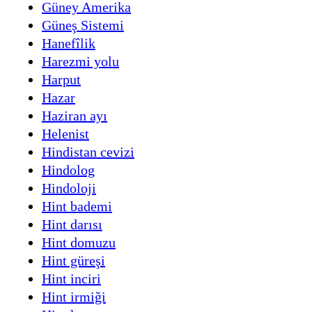
Güney Amerika
Güneş Sistemi
Hanefîlik
Harezmi yolu
Harput
Hazar
Haziran ayı
Helenist
Hindistan cevizi
Hindolog
Hindoloji
Hint bademi
Hint darısı
Hint domuzu
Hint güreşi
Hint inciri
Hint irmiği