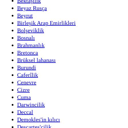
Bektaşîlik
Beyaz Rusça
Beyrut
Birleşik Arap Emirlikleri
Bolşeviklik
Bosnalı
Brahmanlık
Bretonca
Brüksel lahanası
Burundi
Caferîlik
Cenevre
Cizre
Cuma
Darwincilik
Deccal
Demokles'in kılıcı
Descartes'çilik