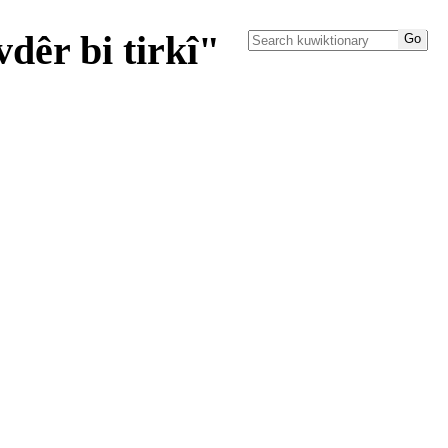
dêr bi tirkî"