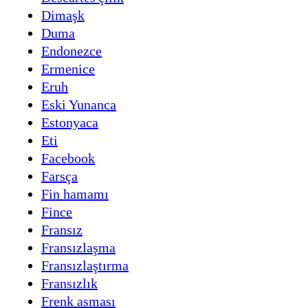
Dimaşk
Duma
Endonezce
Ermenice
Eruh
Eski Yunanca
Estonyaca
Eti
Facebook
Farsça
Fin hamamı
Fince
Fransız
Fransızlaşma
Fransızlaştırma
Fransızlık
Frenk asması