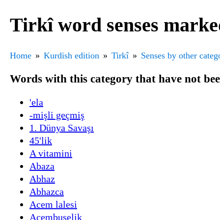
Tirkî word senses marked
Home
Kurdish edition
Tirkî
Senses by other categ
Words with this category that have not be
'ela
-mişli geçmiş
1. Dünya Savaşı
45'lik
A vitamini
Abaza
Abhaz
Abhazca
Acem lalesi
Acembuselik