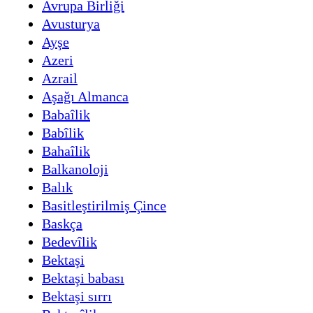
Avrupa Birliği
Avusturya
Ayşe
Azeri
Azrail
Aşağı Almanca
Babaîlik
Babîlik
Bahaîlik
Balkanoloji
Balık
Basitleştirilmiş Çince
Baskça
Bedevîlik
Bektaşi
Bektaşi babası
Bektaşi sırrı