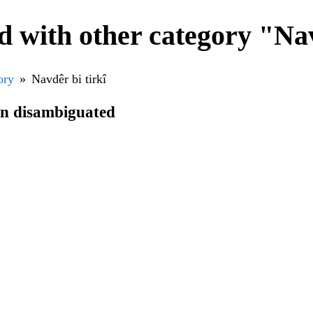
 with other category "Nav
ory
Navdêr bi tirkî
en disambiguated