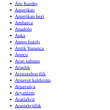
Altı Kardeş
Amerikan
Amerikan bezi
Amharca
Anadolu
Anka
Antep fıstığı
Antik Yunanca
Apocu
Arap sabunu
Araplık
Aristotelesçilik
Arnavut kaldırımı
Arnavutça
Aryanizm
Atatürkçü
Atatürkçülük