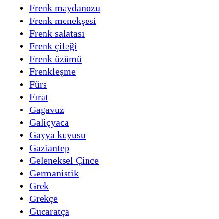
Frenk maydanozu
Frenk menekşesi
Frenk salatası
Frenk çileği
Frenk üzümü
Frenkleşme
Fürs
Fırat
Gagavuz
Galiçyaca
Gayya kuyusu
Gaziantep
Geleneksel Çince
Germanistik
Grek
Grekçe
Gucaratça