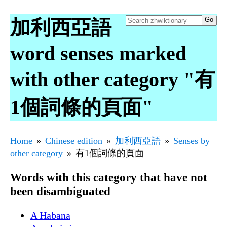
加利西亞語
word senses marked
with other category "有
1個詞條的頁面"
Home
Chinese edition
加利西亞語
Senses by
other category
有1個詞條的頁面
Words with this category that have not
been disambiguated
A Habana