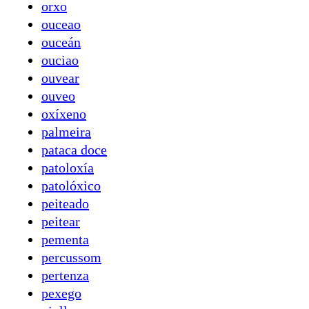
orxo
ouceao
ouceán
ouciao
ouvear
ouveo
oxíxeno
palmeira
pataca doce
patoloxía
patolóxico
peiteado
peitear
pementa
percussom
pertenza
pexego