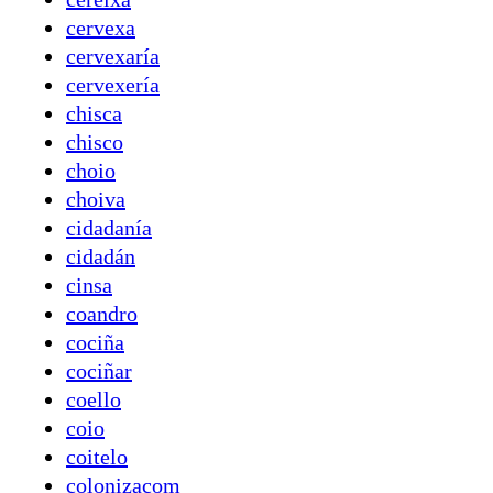
cervexa
cervexaría
cervexería
chisca
chisco
choio
choiva
cidadanía
cidadán
cinsa
coandro
cociña
cociñar
coello
coio
coitelo
colonizaçom