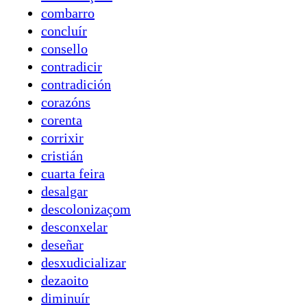
combarro
concluír
consello
contradicir
contradición
corazóns
corenta
corrixir
cristián
cuarta feira
desalgar
descolonizaçom
desconxelar
deseñar
desxudicializar
dezaoito
diminuír