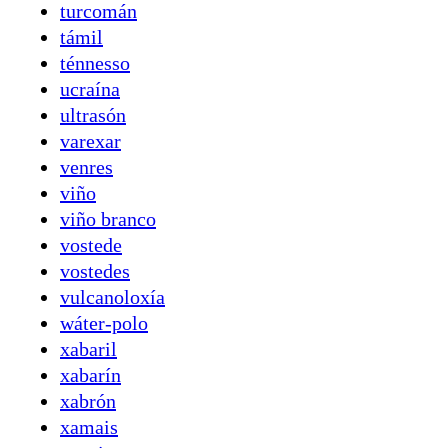
turcomán
támil
ténnesso
ucraína
ultrasón
varexar
venres
viño
viño branco
vostede
vostedes
vulcanoloxía
wáter-polo
xabaril
xabarín
xabrón
xamais