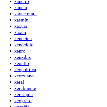
xaneiro
xanela
xaque mate
xasmín
xaxuar
xaxún
xenocida
xenocidio
xenro
xenxibre
xeonllo
xeopolítica
xeorxiano
xeral
xeralmente
xerarquía
xeógrafo
xoaniña