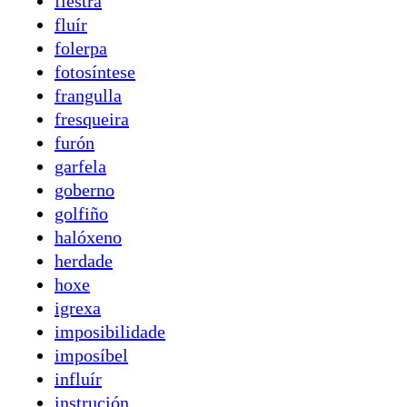
fiestra
fluír
folerpa
fotosíntese
frangulla
fresqueira
furón
garfela
goberno
golfiño
halóxeno
herdade
hoxe
igrexa
imposibilidade
imposíbel
influír
instrución