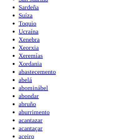
Sardeña
Suíza
Toquio
Ucraína
Xenebra
Xeorxia
Xeremías
Xordania
abastecemento
abelá
abominábel
abondar
abruño
aburrimento
acantazar
acantaçar
aceiro