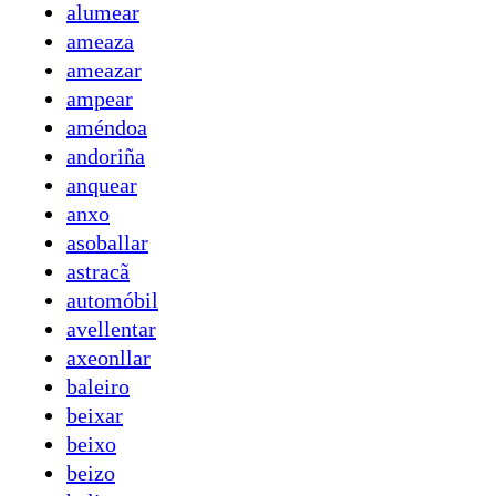
alumear
ameaza
ameazar
ampear
améndoa
andoriña
anquear
anxo
asoballar
astracã
automóbil
avellentar
axeonllar
baleiro
beixar
beixo
beizo