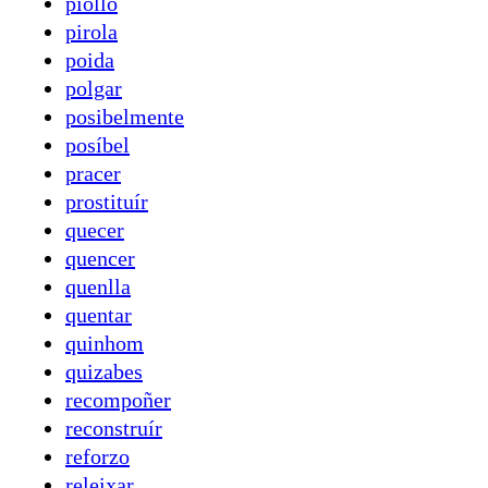
piollo
pirola
poida
polgar
posibelmente
posíbel
pracer
prostituír
quecer
quencer
quenlla
quentar
quinhom
quizabes
recompoñer
reconstruír
reforzo
releixar