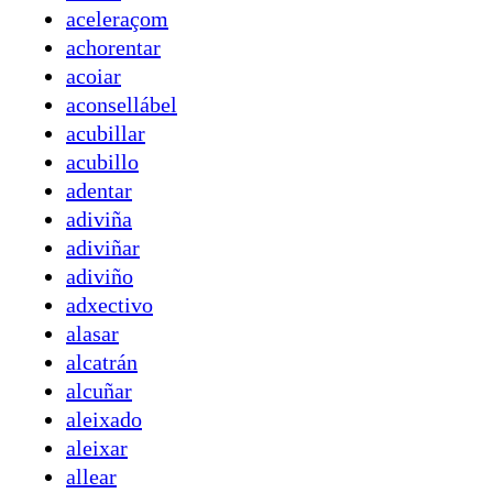
aceleraçom
achorentar
acoiar
aconsellábel
acubillar
acubillo
adentar
adiviña
adiviñar
adiviño
adxectivo
alasar
alcatrán
alcuñar
aleixado
aleixar
allear