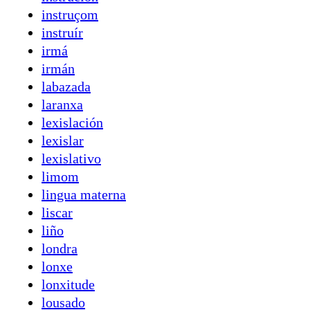
instruçom
instruír
irmá
irmán
labazada
laranxa
lexislación
lexislar
lexislativo
limom
lingua materna
liscar
liño
londra
lonxe
lonxitude
lousado