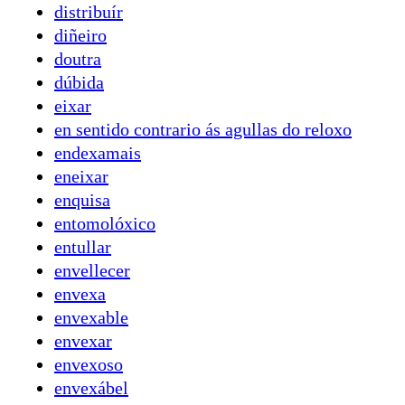
distribuír
diñeiro
doutra
dúbida
eixar
en sentido contrario ás agullas do reloxo
endexamais
eneixar
enquisa
entomolóxico
entullar
envellecer
envexa
envexable
envexar
envexoso
envexábel