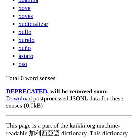
xove
xoves
xudicializar
xullo
xurelo
xuño
ástato
óso
Total 0 word senses
DEPRECATED
, will be removed soon:
Download
postprocessed JSONL data for these
senses (0.0kB)
This page is a part of the kaikki.org machine-
readable 加利西亞語 dictionary. This dictionary