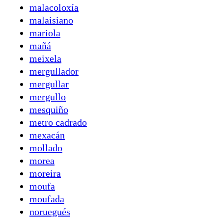
malacoloxía
malaisiano
mariola
mañá
meixela
mergullador
mergullar
mergullo
mesquiño
metro cadrado
mexacán
mollado
morea
moreira
moufa
moufada
noruegués