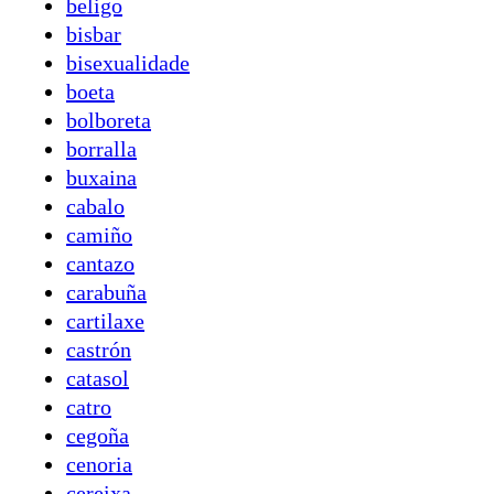
beligo
bisbar
bisexualidade
boeta
bolboreta
borralla
buxaina
cabalo
camiño
cantazo
carabuña
cartilaxe
castrón
catasol
catro
cegoña
cenoria
cereixa