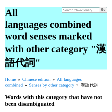
All
languages combined
word senses marked
with other category "漢
語代詞"
Home
Chinese edition
All languages
combined
Senses by other category
漢語代詞
Words with this category that have not
been disambiguated