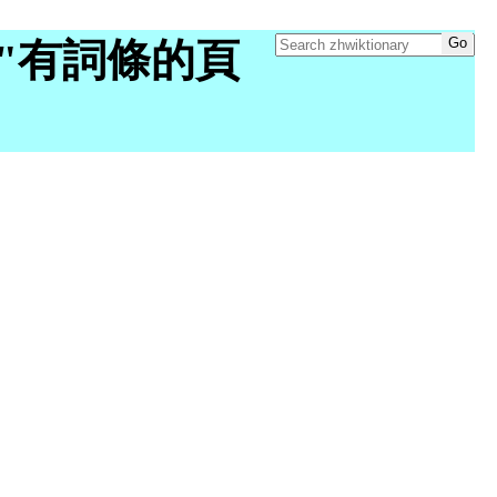
ory "有詞條的頁