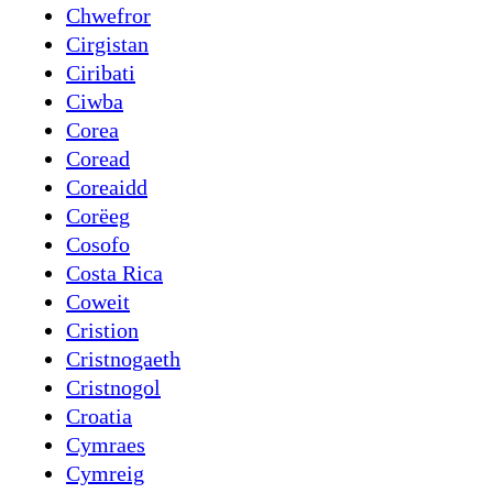
Chwefror
Cirgistan
Ciribati
Ciwba
Corea
Coread
Coreaidd
Corëeg
Cosofo
Costa Rica
Coweit
Cristion
Cristnogaeth
Cristnogol
Croatia
Cymraes
Cymreig