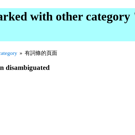
rked with other categ
category
有詞條的頁面
en disambiguated