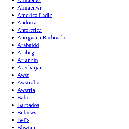
Almaenes
Almaenwr
America Ladin
Andorra
Antarctica
Antigwa a Barbiwda
Arabaidd
Arabeg
Ariannin
Aserbaijan
Awst
Awstralia
Awstria
Bala
Barbados
Belarws
Belîs
Bhwtan