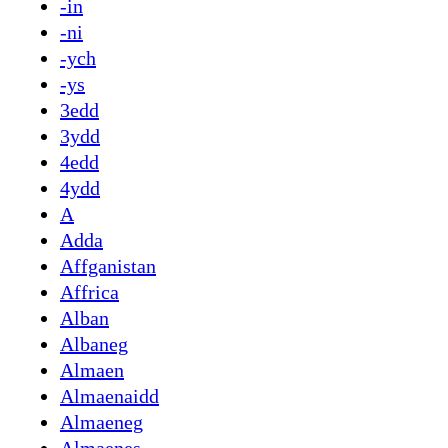
-in
-ni
-ych
-ys
3edd
3ydd
4edd
4ydd
A
Adda
Affganistan
Affrica
Alban
Albaneg
Almaen
Almaenaidd
Almaeneg