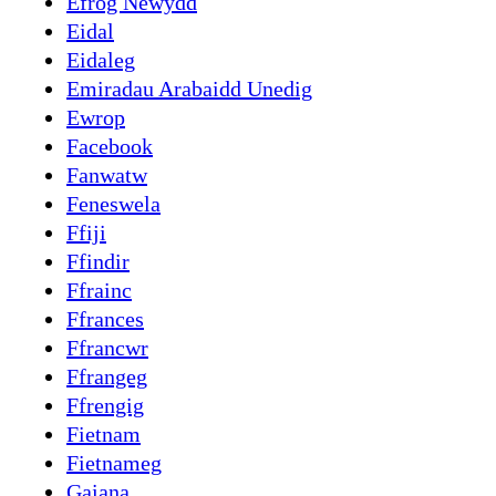
Efrog Newydd
Eidal
Eidaleg
Emiradau Arabaidd Unedig
Ewrop
Facebook
Fanwatw
Feneswela
Ffiji
Ffindir
Ffrainc
Ffrances
Ffrancwr
Ffrangeg
Ffrengig
Fietnam
Fietnameg
Gaiana