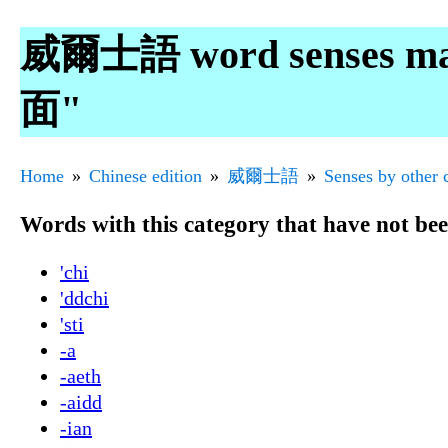
威爾士語 word senses ma
面"
Home
Chinese edition
威爾士語
Senses by other 
Words with this category that have not be
'chi
'ddchi
'sti
-a
-aeth
-aidd
-ian