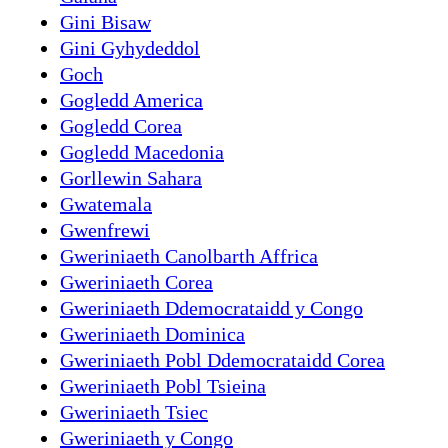
Gini Bisaw
Gini Gyhydeddol
Goch
Gogledd America
Gogledd Corea
Gogledd Macedonia
Gorllewin Sahara
Gwatemala
Gwenfrewi
Gweriniaeth Canolbarth Affrica
Gweriniaeth Corea
Gweriniaeth Ddemocrataidd y Congo
Gweriniaeth Dominica
Gweriniaeth Pobl Ddemocrataidd Corea
Gweriniaeth Pobl Tsieina
Gweriniaeth Tsiec
Gweriniaeth y Congo