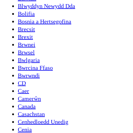
Blwyddyn Newydd Dda
Bolifia
Bosnia a Hertsegofina
Brecsit
Brexit
Brwnei
Brwsel
Bwlgaria
Bwrcina Ffaso
Bwrwndi
CD
Caer
Camerŵn
Canada
Casachstan
Cenhedloedd Unedig
Cenia