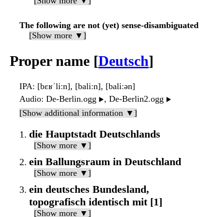
[Show more ▼]
The following are not (yet) sense-disambiguated
[Show more ▼]
Proper name [
Deutsch
]
IPA
: [bɛʁˈliːn], [baliːn], [baliːən]
Audio
: De-Berlin.ogg
, De-Berlin2.ogg
▶️
▶️
[Show additional information ▼]
die Hauptstadt Deutschlands
[Show more ▼]
ein Ballungsraum in Deutschland
[Show more ▼]
ein deutsches Bundesland,
topografisch identisch mit [1]
[Show more ▼]