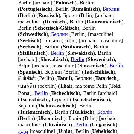
Barlin [archaic] (
Polnisch
), Berlim
(
Portugiesisch
), Berlin (
Rumänisch
),
Берлин
(Berlin) (
Russisch
), Брлин (Brlin) [archaic,
masculine] (
Russisch
), Berlin (
Rätoromanisch
),
Berlin (
Schottisch-Gälisch
), Berlin
(
Schwedisch
),
Берлин
(Berlin) [masculine]
(
Serbisch
), Брљин (Brljin) [archaic, masculine]
(
Serbisch
), Birlinu (
Sizilianisch
), Berlinu
(
Sizilianisch
),
Berlín
(
Slowakisch
), Barlin
[archaic] (
Slowakisch
),
Berlin
(
Slowenisch
),
Brljin [archaic, masculine] (
Slowenisch
),
Berlín
(
Spanisch
), Берлин (Berlin) (
Tadschikisch
),
பெர்லின் (Perliṉ) (
Tamil
), Берлин (
Tatarisch
),
เบอร์ลิน (bexr̒lin) (
Thai
), ma tomo Pelin (
Toki
Pona
),
Berlín
(
Tschechisch
), Barlin [archaic]
(
Tschechisch
), Берлин (
Tschetschenisch
),
Берлин (
Tschuwaschisch
), Berlin
(
Turkmenisch
), Berlin (
Türkisch
),
Берлін
(Berlin) (
Ukrainisch
), Брлін (Brlin) [archaic,
masculine] (
Ukrainisch
),
Berlin
(
Ungarisch
),
برلن
[masculine] (
Urdu
), Berlin (
Usbekisch
),