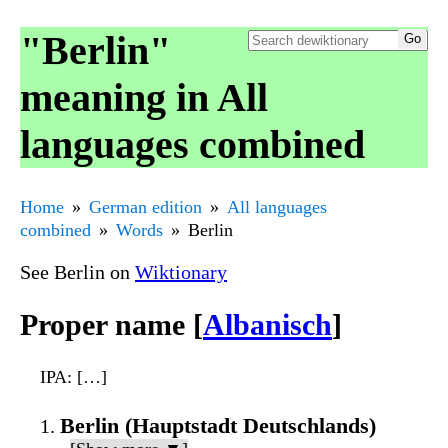
"Berlin"
meaning in All
languages combined
Home
German edition
All languages
combined
Words
Berlin
See Berlin on
Wiktionary
Proper name [
Albanisch
]
IPA
: […]
Berlin (Hauptstadt Deutschlands)