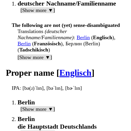
deutscher Nachname/Familienname
[Show more ▼]
The following are not (yet) sense-disambiguated
Translations
(deutscher
Nachname/Familienname)
:
Berlin
(
Englisch
),
Berlin
(
Französisch
), Берлин (Berlin)
(
Tadschikisch
)
[Show more ▼]
Proper name [
Englisch
]
IPA
: [bə(ɹ)ˈlɪn], [bəˈlɪn], [bɚˈlɪn]
Berlin
[Show more ▼]
Berlin
die Hauptstadt Deutschlands