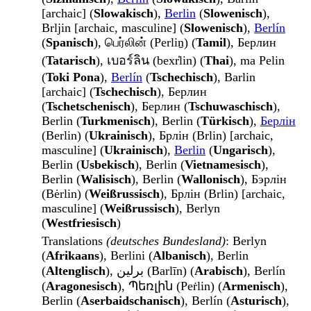
[archaic] (
Slowakisch
),
Berlin
(
Slowenisch
),
Brljin [archaic, masculine] (
Slowenisch
),
Berlín
(
Spanisch
), பெர்லின் (Perliṉ) (
Tamil
), Берлин
(
Tatarisch
), เบอร์ลิน (bexr̒lin) (
Thai
), ma Pelin
(
Toki Pona
),
Berlín
(
Tschechisch
), Barlin
[archaic] (
Tschechisch
), Берлин
(
Tschetschenisch
), Берлин (
Tschuwaschisch
),
Berlin (
Turkmenisch
), Berlin (
Türkisch
),
Берлін
(Berlin) (
Ukrainisch
), Брлін (Brlin) [archaic,
masculine] (
Ukrainisch
),
Berlin
(
Ungarisch
),
Berlin (
Usbekisch
), Berlin (
Vietnamesisch
),
Berlin (
Walisisch
), Berlin (
Wallonisch
), Бэрлін
(Bėrlin) (
Weißrussisch
), Брлін (Brlin) [archaic,
masculine] (
Weißrussisch
), Berlyn
(
Westfriesisch
)
Translations
(deutsches Bundesland)
: Berlyn
(
Afrikaans
), Berlini (
Albanisch
), Berlin
(
Altenglisch
), برلين (Barlīn) (
Arabisch
), Berlín
(
Aragonesisch
), Պեռլին (Peṙlin) (
Armenisch
),
Berlin (
Aserbaidschanisch
), Berlín (
Asturisch
),