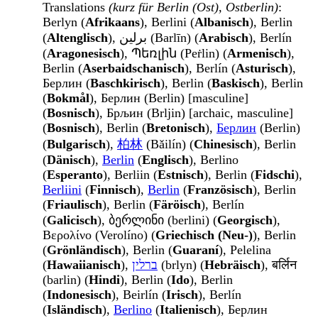
Translations
(kurz für Berlin (Ost), Ostberlin)
:
Berlyn (
Afrikaans
), Berlini (
Albanisch
), Berlin
(
Altenglisch
), برلين (Barlīn) (
Arabisch
), Berlín
(
Aragonesisch
), Պեռլին (Peṙlin) (
Armenisch
),
Berlin (
Aserbaidschanisch
), Berlín (
Asturisch
),
Берлин (
Baschkirisch
), Berlin (
Baskisch
), Berlin
(
Bokmål
), Берлин (Berlin) [masculine]
(
Bosnisch
), Брљин (Brljin) [archaic, masculine]
(
Bosnisch
), Berlin (
Bretonisch
),
Берлин
(Berlin)
(
Bulgarisch
),
柏林
(Bǎilín) (
Chinesisch
), Berlin
(
Dänisch
),
Berlin
(
Englisch
), Berlino
(
Esperanto
), Berliin (
Estnisch
), Berlin (
Fidschi
),
Berliini
(
Finnisch
),
Berlin
(
Französisch
), Berlin
(
Friaulisch
), Berlin (
Färöisch
), Berlín
(
Galicisch
), ბერლინი (berlini) (
Georgisch
),
Βερολίνο (Verolíno) (
Griechisch (Neu-)
), Berlin
(
Grönländisch
), Berlin (
Guaraní
), Pelelina
(
Hawaiianisch
),
ברלין
(brlyn) (
Hebräisch
), बर्लिन
(barlin) (
Hindi
), Berlin (
Ido
), Berlin
(
Indonesisch
), Beirlín (
Irisch
), Berlín
(
Isländisch
),
Berlino
(
Italienisch
), Берлин