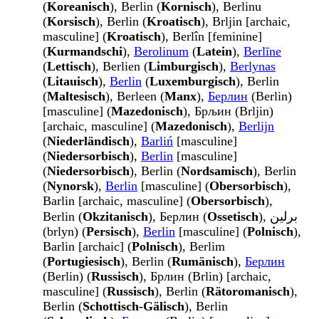
(
Koreanisch
), Berlin (
Kornisch
), Berlinu
(
Korsisch
), Berlin (
Kroatisch
), Brljin [archaic,
masculine] (
Kroatisch
), Berlîn [feminine]
(
Kurmandschi
),
Berolinum
(
Latein
),
Berlīne
(
Lettisch
), Berlien (
Limburgisch
),
Berlynas
(
Litauisch
),
Berlin
(
Luxemburgisch
), Berlin
(
Maltesisch
), Berleen (
Manx
),
Берлин
(Berlin)
[masculine] (
Mazedonisch
), Брљин (Brljin)
[archaic, masculine] (
Mazedonisch
),
Berlijn
(
Niederländisch
),
Barliń
[masculine]
(
Niedersorbisch
),
Berlin
[masculine]
(
Niedersorbisch
), Berlin (
Nordsamisch
), Berlin
(
Nynorsk
),
Berlin
[masculine] (
Obersorbisch
),
Barlin [archaic, masculine] (
Obersorbisch
),
Berlin (
Okzitanisch
), Берлин (
Ossetisch
), برلین
(brlyn) (
Persisch
),
Berlin
[masculine] (
Polnisch
),
Barlin [archaic] (
Polnisch
), Berlim
(
Portugiesisch
), Berlin (
Rumänisch
),
Берлин
(Berlin) (
Russisch
), Брлин (Brlin) [archaic,
masculine] (
Russisch
), Berlin (
Rätoromanisch
),
Berlin (
Schottisch-Gälisch
), Berlin