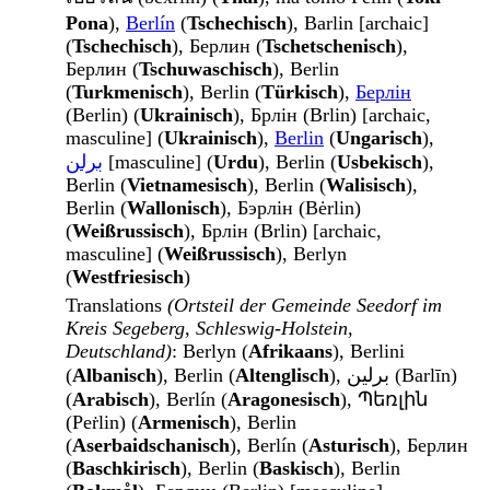
Pona
),
Berlín
(
Tschechisch
), Barlin [archaic]
(
Tschechisch
), Берлин (
Tschetschenisch
),
Берлин (
Tschuwaschisch
), Berlin
(
Turkmenisch
), Berlin (
Türkisch
),
Берлін
(Berlin) (
Ukrainisch
), Брлін (Brlin) [archaic,
masculine] (
Ukrainisch
),
Berlin
(
Ungarisch
),
برلن
[masculine] (
Urdu
), Berlin (
Usbekisch
),
Berlin (
Vietnamesisch
), Berlin (
Walisisch
),
Berlin (
Wallonisch
), Бэрлін (Bėrlin)
(
Weißrussisch
), Брлін (Brlin) [archaic,
masculine] (
Weißrussisch
), Berlyn
(
Westfriesisch
)
Translations
(Ortsteil der Gemeinde Seedorf im
Kreis Segeberg, Schleswig-Holstein,
Deutschland)
: Berlyn (
Afrikaans
), Berlini
(
Albanisch
), Berlin (
Altenglisch
), برلين (Barlīn)
(
Arabisch
), Berlín (
Aragonesisch
), Պեռլին
(Peṙlin) (
Armenisch
), Berlin
(
Aserbaidschanisch
), Berlín (
Asturisch
), Берлин
(
Baschkirisch
), Berlin (
Baskisch
), Berlin