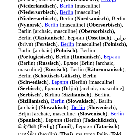
(
Niederländisch
),
Barliń
[masculine]
(
Niedersorbisch
),
Berlin
[masculine]
(
Niedersorbisch
), Berlin (
Nordsamisch
), Berlin
(
Nynorsk
),
Berlin
[masculine] (
Obersorbisch
),
Barlin [archaic, masculine] (
Obersorbisch
),
Berlin (
Okzitanisch
), Берлин (
Ossetisch
), برلین
(brlyn) (
Persisch
),
Berlin
[masculine] (
Polnisch
),
Barlin [archaic] (
Polnisch
), Berlim
(
Portugiesisch
), Berlin (
Rumänisch
),
Берлин
(Berlin) (
Russisch
), Брлин (Brlin) [archaic,
masculine] (
Russisch
), Berlin (
Rätoromanisch
),
Berlin (
Schottisch-Gälisch
), Berlin
(
Schwedisch
),
Берлин
(Berlin) [masculine]
(
Serbisch
), Брљин (Brljin) [archaic, masculine]
(
Serbisch
), Birlinu (
Sizilianisch
), Berlinu
(
Sizilianisch
),
Berlín
(
Slowakisch
), Barlin
[archaic] (
Slowakisch
),
Berlin
(
Slowenisch
),
Brljin [archaic, masculine] (
Slowenisch
),
Berlín
(
Spanisch
), Берлин (Berlin) (
Tadschikisch
),
பெர்லின் (Perliṉ) (
Tamil
), Берлин (
Tatarisch
),
เบอร์ลิน (bexr̒lin) (
Thai
), ma tomo Pelin (
Toki