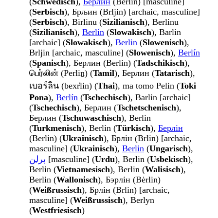
(
Schwedisch
),
Берлин
(Berlin) [masculine]
(
Serbisch
), Брљин (Brljin) [archaic, masculine]
(
Serbisch
), Birlinu (
Sizilianisch
), Berlinu
(
Sizilianisch
),
Berlín
(
Slowakisch
), Barlin
[archaic] (
Slowakisch
),
Berlin
(
Slowenisch
),
Brljin [archaic, masculine] (
Slowenisch
),
Berlín
(
Spanisch
), Берлин (Berlin) (
Tadschikisch
),
பெர்லின் (Perliṉ) (
Tamil
), Берлин (
Tatarisch
),
เบอร์ลิน (bexr̒lin) (
Thai
), ma tomo Pelin (
Toki
Pona
),
Berlín
(
Tschechisch
), Barlin [archaic]
(
Tschechisch
), Берлин (
Tschetschenisch
),
Берлин (
Tschuwaschisch
), Berlin
(
Turkmenisch
), Berlin (
Türkisch
),
Берлін
(Berlin) (
Ukrainisch
), Брлін (Brlin) [archaic,
masculine] (
Ukrainisch
),
Berlin
(
Ungarisch
),
برلن
[masculine] (
Urdu
), Berlin (
Usbekisch
),
Berlin (
Vietnamesisch
), Berlin (
Walisisch
),
Berlin (
Wallonisch
), Бэрлін (Bėrlin)
(
Weißrussisch
), Брлін (Brlin) [archaic,
masculine] (
Weißrussisch
), Berlyn
(
Westfriesisch
)