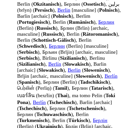
Berlin (
Okzitanisch
), Берлин (
Ossetisch
), برلین
(brlyn) (
Persisch
),
Berlin
[masculine] (
Polnisch
),
Barlin [archaic] (
Polnisch
), Berlim
(
Portugiesisch
), Berlin (
Rumänisch
),
Берлин
(Berlin) (
Russisch
), Брлин (Brlin) [archaic,
masculine] (
Russisch
), Berlin (
Rätoromanisch
),
Berlin (
Schottisch-Gälisch
), Berlin
(
Schwedisch
),
Берлин
(Berlin) [masculine]
(
Serbisch
), Брљин (Brljin) [archaic, masculine]
(
Serbisch
), Birlinu (
Sizilianisch
), Berlinu
(
Sizilianisch
),
Berlín
(
Slowakisch
), Barlin
[archaic] (
Slowakisch
),
Berlin
(
Slowenisch
),
Brljin [archaic, masculine] (
Slowenisch
),
Berlín
(
Spanisch
), Берлин (Berlin) (
Tadschikisch
),
பெர்லின் (Perliṉ) (
Tamil
), Берлин (
Tatarisch
),
เบอร์ลิน (bexr̒lin) (
Thai
), ma tomo Pelin (
Toki
Pona
),
Berlín
(
Tschechisch
), Barlin [archaic]
(
Tschechisch
), Берлин (
Tschetschenisch
),
Берлин (
Tschuwaschisch
), Berlin
(
Turkmenisch
), Berlin (
Türkisch
),
Берлін
(Berlin) (
Ukrainisch
), Брлін (Brlin) [archaic,