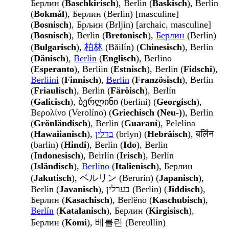
Берлин (
Baschkirisch
), Berlin (
Baskisch
), Berlin
(
Bokmål
), Берлин (Berlin) [masculine]
(
Bosnisch
), Брљин (Brljin) [archaic, masculine]
(
Bosnisch
), Berlin (
Bretonisch
),
Берлин
(Berlin)
(
Bulgarisch
),
柏林
(Bǎilín) (
Chinesisch
), Berlin
(
Dänisch
),
Berlin
(
Englisch
), Berlino
(
Esperanto
), Berliin (
Estnisch
), Berlin (
Fidschi
),
Berliini
(
Finnisch
),
Berlin
(
Französisch
), Berlin
(
Friaulisch
), Berlin (
Färöisch
), Berlín
(
Galicisch
), ბერლინი (berlini) (
Georgisch
),
Βερολίνο (Verolíno) (
Griechisch (Neu-)
), Berlin
(
Grönländisch
), Berlin (
Guaraní
), Pelelina
(
Hawaiianisch
),
ברלין
(brlyn) (
Hebräisch
), बर्लिन
(barlin) (
Hindi
), Berlin (
Ido
), Berlin
(
Indonesisch
), Beirlín (
Irisch
), Berlín
(
Isländisch
),
Berlino
(
Italienisch
), Берлин
(
Jakutisch
), ベルリン (Berurin) (
Japanisch
),
Berlin (
Javanisch
), בערלין (Berlin) (
Jiddisch
),
Берлин (
Kasachisch
), Berlëno (
Kaschubisch
),
Berlín
(
Katalanisch
), Берлин (
Kirgisisch
),
Берлин (
Komi
), 베를린 (Bereullin)