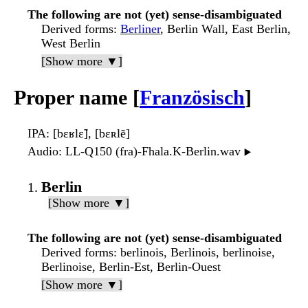
The following are not (yet) sense-disambiguated
Derived forms
:
Berliner
, Berlin Wall, East Berlin,
West Berlin
[Show more ▼]
Proper name [
Französisch
]
IPA
: [bɛʁlɛ̃], [bɛʀlẽ]
Audio
: LL-Q150 (fra)-Fhala.K-Berlin.wav
▶️
Berlin
[Show more ▼]
The following are not (yet) sense-disambiguated
Derived forms
: berlinois, Berlinois, berlinoise,
Berlinoise, Berlin-Est, Berlin-Ouest
[Show more ▼]