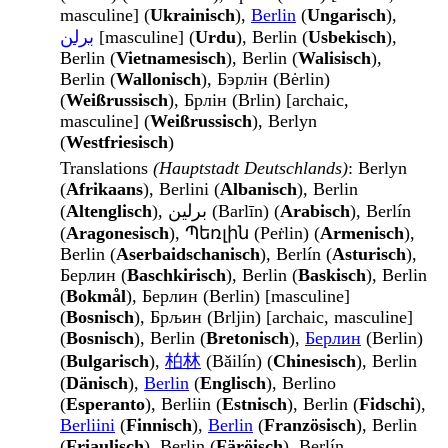
masculine] (
Ukrainisch
),
Berlin
(
Ungarisch
),
برلن
[masculine] (
Urdu
), Berlin (
Usbekisch
),
Berlin (
Vietnamesisch
), Berlin (
Walisisch
),
Berlin (
Wallonisch
), Бэрлін (Bėrlin)
(
Weißrussisch
), Брлін (Brlin) [archaic,
masculine] (
Weißrussisch
), Berlyn
(
Westfriesisch
)
Translations
(Hauptstadt Deutschlands)
: Berlyn
(
Afrikaans
), Berlini (
Albanisch
), Berlin
(
Altenglisch
), برلين (Barlīn) (
Arabisch
), Berlín
(
Aragonesisch
), Պեռլին (Peṙlin) (
Armenisch
),
Berlin (
Aserbaidschanisch
), Berlín (
Asturisch
),
Берлин (
Baschkirisch
), Berlin (
Baskisch
), Berlin
(
Bokmål
), Берлин (Berlin) [masculine]
(
Bosnisch
), Брљин (Brljin) [archaic, masculine]
(
Bosnisch
), Berlin (
Bretonisch
),
Берлин
(Berlin)
(
Bulgarisch
),
柏林
(Bǎilín) (
Chinesisch
), Berlin
(
Dänisch
),
Berlin
(
Englisch
), Berlino
(
Esperanto
), Berliin (
Estnisch
), Berlin (
Fidschi
),
Berliini
(
Finnisch
),
Berlin
(
Französisch
), Berlin
(
Friaulisch
), Berlin (
Färöisch
), Berlín