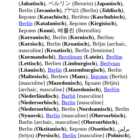
(
Jakutisch
), ベルリン (Berurin) (
Japanisch
),
Berlin (
Javanisch
), בערלין (Berlin) (
Jiddisch
),
Берлин (
Kasachisch
), Berlëno (
Kaschubisch
),
Berlín
(
Katalanisch
), Берлин (
Kirgisisch
),
Берлин (
Komi
), 베를린 (Bereullin)
(
Koreanisch
), Berlin (
Kornisch
), Berlinu
(
Korsisch
), Berlin (
Kroatisch
), Brljin [archaic,
masculine] (
Kroatisch
), Berlîn [feminine]
(
Kurmandschi
),
Berolinum
(
Latein
),
Berlīne
(
Lettisch
), Berlien (
Limburgisch
),
Berlynas
(
Litauisch
),
Berlin
(
Luxemburgisch
), Berlin
(
Maltesisch
), Berleen (
Manx
),
Берлин
(Berlin)
[masculine] (
Mazedonisch
), Брљин (Brljin)
[archaic, masculine] (
Mazedonisch
),
Berlijn
(
Niederländisch
),
Barliń
[masculine]
(
Niedersorbisch
),
Berlin
[masculine]
(
Niedersorbisch
), Berlin (
Nordsamisch
), Berlin
(
Nynorsk
),
Berlin
[masculine] (
Obersorbisch
),
Barlin [archaic, masculine] (
Obersorbisch
),
Berlin (
Okzitanisch
), Берлин (
Ossetisch
), برلین
(brlyn) (
Persisch
),
Berlin
[masculine] (
Polnisch
),