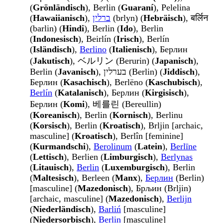
(
Grönländisch
), Berlin (
Guaraní
), Pelelina
(
Hawaiianisch
),
ברלין
(brlyn) (
Hebräisch
), बर्लिन
(barlin) (
Hindi
), Berlin (
Ido
), Berlin
(
Indonesisch
), Beirlín (
Irisch
), Berlín
(
Isländisch
),
Berlino
(
Italienisch
), Берлин
(
Jakutisch
), ベルリン (Berurin) (
Japanisch
),
Berlin (
Javanisch
), בערלין (Berlin) (
Jiddisch
),
Берлин (
Kasachisch
), Berlëno (
Kaschubisch
),
Berlín
(
Katalanisch
), Берлин (
Kirgisisch
),
Берлин (
Komi
), 베를린 (Bereullin)
(
Koreanisch
), Berlin (
Kornisch
), Berlinu
(
Korsisch
), Berlin (
Kroatisch
), Brljin [archaic,
masculine] (
Kroatisch
), Berlîn [feminine]
(
Kurmandschi
),
Berolinum
(
Latein
),
Berlīne
(
Lettisch
), Berlien (
Limburgisch
),
Berlynas
(
Litauisch
),
Berlin
(
Luxemburgisch
), Berlin
(
Maltesisch
), Berleen (
Manx
),
Берлин
(Berlin)
[masculine] (
Mazedonisch
), Брљин (Brljin)
[archaic, masculine] (
Mazedonisch
),
Berlijn
(
Niederländisch
),
Barliń
[masculine]
(
Niedersorbisch
),
Berlin
[masculine]