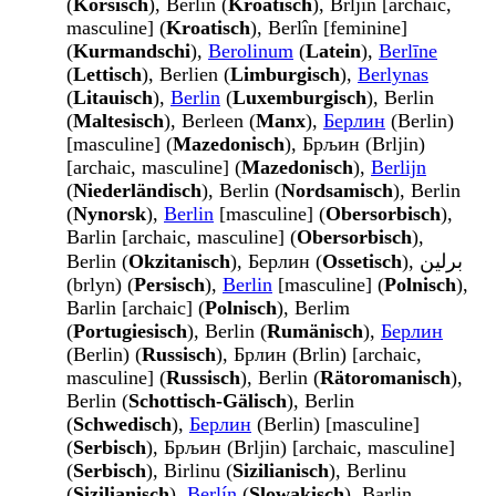
(
Korsisch
), Berlin (
Kroatisch
), Brljin [archaic,
masculine] (
Kroatisch
), Berlîn [feminine]
(
Kurmandschi
),
Berolinum
(
Latein
),
Berlīne
(
Lettisch
), Berlien (
Limburgisch
),
Berlynas
(
Litauisch
),
Berlin
(
Luxemburgisch
), Berlin
(
Maltesisch
), Berleen (
Manx
),
Берлин
(Berlin)
[masculine] (
Mazedonisch
), Брљин (Brljin)
[archaic, masculine] (
Mazedonisch
),
Berlijn
(
Niederländisch
), Berlin (
Nordsamisch
), Berlin
(
Nynorsk
),
Berlin
[masculine] (
Obersorbisch
),
Barlin [archaic, masculine] (
Obersorbisch
),
Berlin (
Okzitanisch
), Берлин (
Ossetisch
), برلین
(brlyn) (
Persisch
),
Berlin
[masculine] (
Polnisch
),
Barlin [archaic] (
Polnisch
), Berlim
(
Portugiesisch
), Berlin (
Rumänisch
),
Берлин
(Berlin) (
Russisch
), Брлин (Brlin) [archaic,
masculine] (
Russisch
), Berlin (
Rätoromanisch
),
Berlin (
Schottisch-Gälisch
), Berlin
(
Schwedisch
),
Берлин
(Berlin) [masculine]
(
Serbisch
), Брљин (Brljin) [archaic, masculine]
(
Serbisch
), Birlinu (
Sizilianisch
), Berlinu
(
Sizilianisch
),
Berlín
(
Slowakisch
), Barlin