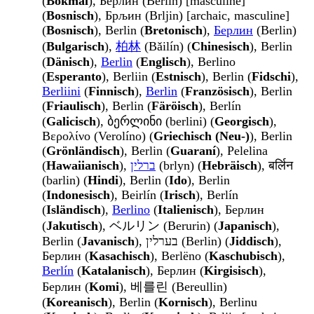
(
Bokmål
), Берлин (Berlin) [masculine]
(
Bosnisch
), Брљин (Brljin) [archaic, masculine]
(
Bosnisch
), Berlin (
Bretonisch
),
Берлин
(Berlin)
(
Bulgarisch
),
柏林
(Bǎilín) (
Chinesisch
), Berlin
(
Dänisch
),
Berlin
(
Englisch
), Berlino
(
Esperanto
), Berliin (
Estnisch
), Berlin (
Fidschi
),
Berliini
(
Finnisch
),
Berlin
(
Französisch
), Berlin
(
Friaulisch
), Berlin (
Färöisch
), Berlín
(
Galicisch
), ბერლინი (berlini) (
Georgisch
),
Βερολίνο (Verolíno) (
Griechisch (Neu-)
), Berlin
(
Grönländisch
), Berlin (
Guaraní
), Pelelina
(
Hawaiianisch
),
ברלין
(brlyn) (
Hebräisch
), बर्लिन
(barlin) (
Hindi
), Berlin (
Ido
), Berlin
(
Indonesisch
), Beirlín (
Irisch
), Berlín
(
Isländisch
),
Berlino
(
Italienisch
), Берлин
(
Jakutisch
), ベルリン (Berurin) (
Japanisch
),
Berlin (
Javanisch
), בערלין (Berlin) (
Jiddisch
),
Берлин (
Kasachisch
), Berlëno (
Kaschubisch
),
Berlín
(
Katalanisch
), Берлин (
Kirgisisch
),
Берлин (
Komi
), 베를린 (Bereullin)
(
Koreanisch
), Berlin (
Kornisch
), Berlinu