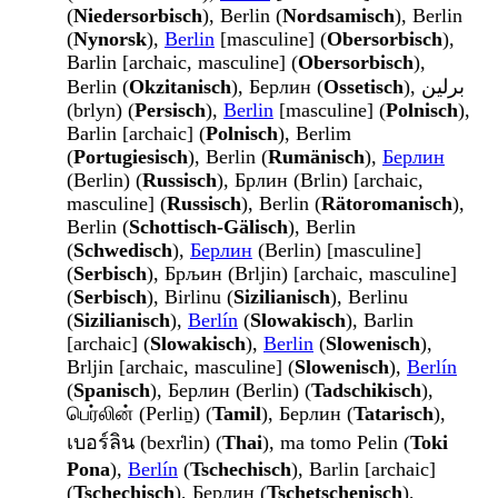
(
Niedersorbisch
), Berlin (
Nordsamisch
), Berlin
(
Nynorsk
),
Berlin
[masculine] (
Obersorbisch
),
Barlin [archaic, masculine] (
Obersorbisch
),
Berlin (
Okzitanisch
), Берлин (
Ossetisch
), برلین
(brlyn) (
Persisch
),
Berlin
[masculine] (
Polnisch
),
Barlin [archaic] (
Polnisch
), Berlim
(
Portugiesisch
), Berlin (
Rumänisch
),
Берлин
(Berlin) (
Russisch
), Брлин (Brlin) [archaic,
masculine] (
Russisch
), Berlin (
Rätoromanisch
),
Berlin (
Schottisch-Gälisch
), Berlin
(
Schwedisch
),
Берлин
(Berlin) [masculine]
(
Serbisch
), Брљин (Brljin) [archaic, masculine]
(
Serbisch
), Birlinu (
Sizilianisch
), Berlinu
(
Sizilianisch
),
Berlín
(
Slowakisch
), Barlin
[archaic] (
Slowakisch
),
Berlin
(
Slowenisch
),
Brljin [archaic, masculine] (
Slowenisch
),
Berlín
(
Spanisch
), Берлин (Berlin) (
Tadschikisch
),
பெர்லின் (Perliṉ) (
Tamil
), Берлин (
Tatarisch
),
เบอร์ลิน (bexr̒lin) (
Thai
), ma tomo Pelin (
Toki
Pona
),
Berlín
(
Tschechisch
), Barlin [archaic]
(
Tschechisch
), Берлин (
Tschetschenisch
),