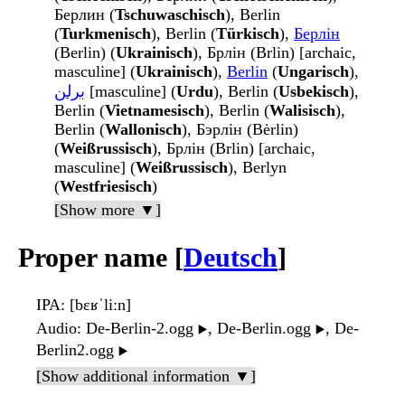
Берлин (
Tschuwaschisch
), Berlin
(
Turkmenisch
), Berlin (
Türkisch
),
Берлін
(Berlin) (
Ukrainisch
), Брлін (Brlin) [archaic,
masculine] (
Ukrainisch
),
Berlin
(
Ungarisch
),
برلن
[masculine] (
Urdu
), Berlin (
Usbekisch
),
Berlin (
Vietnamesisch
), Berlin (
Walisisch
),
Berlin (
Wallonisch
), Бэрлін (Bėrlin)
(
Weißrussisch
), Брлін (Brlin) [archaic,
masculine] (
Weißrussisch
), Berlyn
(
Westfriesisch
)
[Show more ▼]
Proper name [
Deutsch
]
IPA
: [bɛʁˈliːn]
Audio
: De-Berlin-2.ogg
, De-Berlin.ogg
, De-
▶️
▶️
Berlin2.ogg
▶️
[Show additional information ▼]