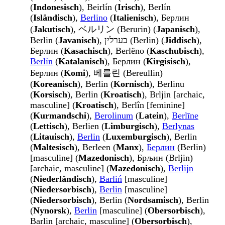
(
Indonesisch
), Beirlín (
Irisch
), Berlín
(
Isländisch
),
Berlino
(
Italienisch
), Берлин
(
Jakutisch
), ベルリン (Berurin) (
Japanisch
),
Berlin (
Javanisch
), בערלין (Berlin) (
Jiddisch
),
Берлин (
Kasachisch
), Berlëno (
Kaschubisch
),
Berlín
(
Katalanisch
), Берлин (
Kirgisisch
),
Берлин (
Komi
), 베를린 (Bereullin)
(
Koreanisch
), Berlin (
Kornisch
), Berlinu
(
Korsisch
), Berlin (
Kroatisch
), Brljin [archaic,
masculine] (
Kroatisch
), Berlîn [feminine]
(
Kurmandschi
),
Berolinum
(
Latein
),
Berlīne
(
Lettisch
), Berlien (
Limburgisch
),
Berlynas
(
Litauisch
),
Berlin
(
Luxemburgisch
), Berlin
(
Maltesisch
), Berleen (
Manx
),
Берлин
(Berlin)
[masculine] (
Mazedonisch
), Брљин (Brljin)
[archaic, masculine] (
Mazedonisch
),
Berlijn
(
Niederländisch
),
Barliń
[masculine]
(
Niedersorbisch
),
Berlin
[masculine]
(
Niedersorbisch
), Berlin (
Nordsamisch
), Berlin
(
Nynorsk
),
Berlin
[masculine] (
Obersorbisch
),
Barlin [archaic, masculine] (
Obersorbisch
),