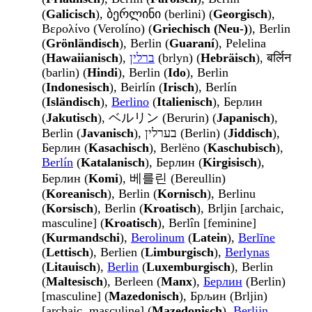
(
Galicisch
), ბერლინი (berlini) (
Georgisch
),
Βερολίνο (Verolíno) (
Griechisch (Neu-)
), Berlin
(
Grönländisch
), Berlin (
Guaraní
), Pelelina
(
Hawaiianisch
),
ברלין
(brlyn) (
Hebräisch
), बर्लिन
(barlin) (
Hindi
), Berlin (
Ido
), Berlin
(
Indonesisch
), Beirlín (
Irisch
), Berlín
(
Isländisch
),
Berlino
(
Italienisch
), Берлин
(
Jakutisch
), ベルリン (Berurin) (
Japanisch
),
Berlin (
Javanisch
), בערלין (Berlin) (
Jiddisch
),
Берлин (
Kasachisch
), Berlëno (
Kaschubisch
),
Berlín
(
Katalanisch
), Берлин (
Kirgisisch
),
Берлин (
Komi
), 베를린 (Bereullin)
(
Koreanisch
), Berlin (
Kornisch
), Berlinu
(
Korsisch
), Berlin (
Kroatisch
), Brljin [archaic,
masculine] (
Kroatisch
), Berlîn [feminine]
(
Kurmandschi
),
Berolinum
(
Latein
),
Berlīne
(
Lettisch
), Berlien (
Limburgisch
),
Berlynas
(
Litauisch
),
Berlin
(
Luxemburgisch
), Berlin
(
Maltesisch
), Berleen (
Manx
),
Берлин
(Berlin)
[masculine] (
Mazedonisch
), Брљин (Brljin)
[archaic, masculine] (
Mazedonisch
),
Berlijn