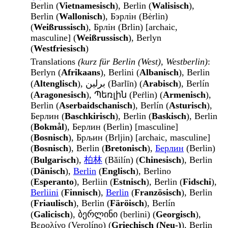
Berlin (
Vietnamesisch
), Berlin (
Walisisch
),
Berlin (
Wallonisch
), Бэрлін (Bėrlin)
(
Weißrussisch
), Брлін (Brlin) [archaic,
masculine] (
Weißrussisch
), Berlyn
(
Westfriesisch
)
Translations
(kurz für Berlin (West), Westberlin)
:
Berlyn (
Afrikaans
), Berlini (
Albanisch
), Berlin
(
Altenglisch
), برلين (Barlīn) (
Arabisch
), Berlín
(
Aragonesisch
), Պեռլին (Peṙlin) (
Armenisch
),
Berlin (
Aserbaidschanisch
), Berlín (
Asturisch
),
Берлин (
Baschkirisch
), Berlin (
Baskisch
), Berlin
(
Bokmål
), Берлин (Berlin) [masculine]
(
Bosnisch
), Брљин (Brljin) [archaic, masculine]
(
Bosnisch
), Berlin (
Bretonisch
),
Берлин
(Berlin)
(
Bulgarisch
),
柏林
(Bǎilín) (
Chinesisch
), Berlin
(
Dänisch
),
Berlin
(
Englisch
), Berlino
(
Esperanto
), Berliin (
Estnisch
), Berlin (
Fidschi
),
Berliini
(
Finnisch
),
Berlin
(
Französisch
), Berlin
(
Friaulisch
), Berlin (
Färöisch
), Berlín
(
Galicisch
), ბერლინი (berlini) (
Georgisch
),
Βερολίνο (Verolíno) (
Griechisch (Neu-)
), Berlin