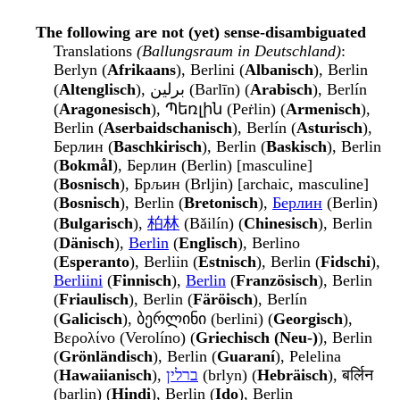
The following are not (yet) sense-disambiguated
Translations
(Ballungsraum in Deutschland)
:
Berlyn (
Afrikaans
), Berlini (
Albanisch
), Berlin
(
Altenglisch
), برلين (Barlīn) (
Arabisch
), Berlín
(
Aragonesisch
), Պեռլին (Peṙlin) (
Armenisch
),
Berlin (
Aserbaidschanisch
), Berlín (
Asturisch
),
Берлин (
Baschkirisch
), Berlin (
Baskisch
), Berlin
(
Bokmål
), Берлин (Berlin) [masculine]
(
Bosnisch
), Брљин (Brljin) [archaic, masculine]
(
Bosnisch
), Berlin (
Bretonisch
),
Берлин
(Berlin)
(
Bulgarisch
),
柏林
(Bǎilín) (
Chinesisch
), Berlin
(
Dänisch
),
Berlin
(
Englisch
), Berlino
(
Esperanto
), Berliin (
Estnisch
), Berlin (
Fidschi
),
Berliini
(
Finnisch
),
Berlin
(
Französisch
), Berlin
(
Friaulisch
), Berlin (
Färöisch
), Berlín
(
Galicisch
), ბერლინი (berlini) (
Georgisch
),
Βερολίνο (Verolíno) (
Griechisch (Neu-)
), Berlin
(
Grönländisch
), Berlin (
Guaraní
), Pelelina
(
Hawaiianisch
),
ברלין
(brlyn) (
Hebräisch
), बर्लिन
(barlin) (
Hindi
), Berlin (
Ido
), Berlin